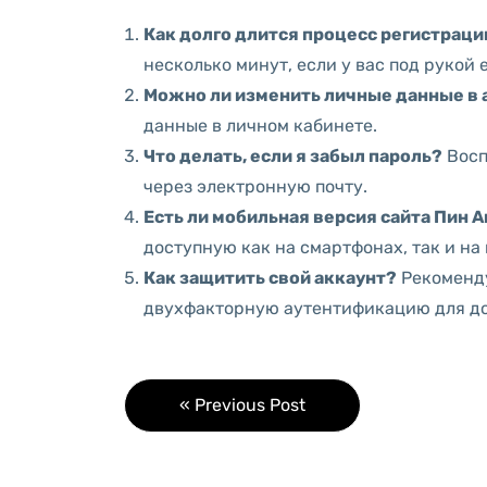
Как долго длится процесс регистраци
несколько минут, если у вас под рукой
Можно ли изменить личные данные в 
данные в личном кабинете.
Что делать, если я забыл пароль?
Восп
через электронную почту.
Есть ли мобильная версия сайта Пин А
доступную как на смартфонах, так и на
Как защитить свой аккаунт?
Рекоменду
двухфакторную аутентификацию для до
« Previous Post