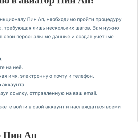
функционалу Пин Ап, необходимо пройти процедуру
ча, требующая лишь нескольких шагов. Вам нужно
в свои персональные данные и создав учетные
:
.
е на неё.
ая имя, электронную почту и телефон.
 аккаунта.
уя ссылку, отправленную на ваш email.
жете войти в свой аккаунт и наслаждаться всеми
р Пин Ап