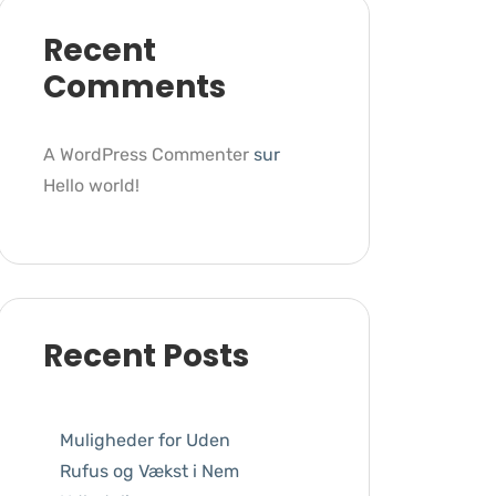
Recent
Comments
A WordPress Commenter
sur
Hello world!
Recent Posts
Muligheder for Uden
Rufus og Vækst i Nem