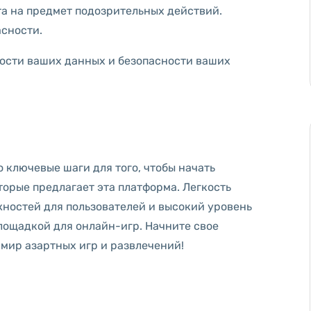
а на предмет подозрительных действий.
сности.
ности ваших данных и безопасности ваших
о ключевые шаги для того, чтобы начать
орые предлагает эта платформа. Легкость
ностей для пользователей и высокий уровень
лощадкой для онлайн-игр. Начните свое
 мир азартных игр и развлечений!