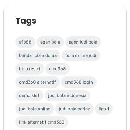
Tags
afb88
agen bola
agen judi bola
bandar piala dunia
bola online judi
bola resmi
cmd368
cmd368 alternatif
cmd368 login
demo slot
judi bola indonesia
judi bola online
judi bola parlay
liga 1
link alternatif cmd368