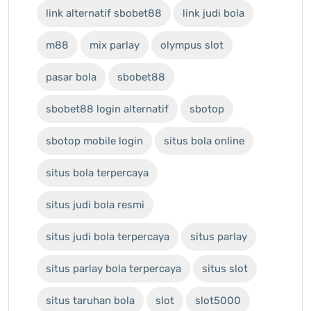
link alternatif sbobet88
link judi bola
m88
mix parlay
olympus slot
pasar bola
sbobet88
sbobet88 login alternatif
sbotop
sbotop mobile login
situs bola online
situs bola terpercaya
situs judi bola resmi
situs judi bola terpercaya
situs parlay
situs parlay bola terpercaya
situs slot
situs taruhan bola
slot
slot5000