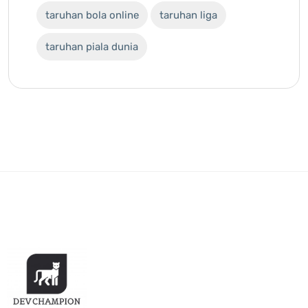
taruhan bola online
taruhan liga
taruhan piala dunia