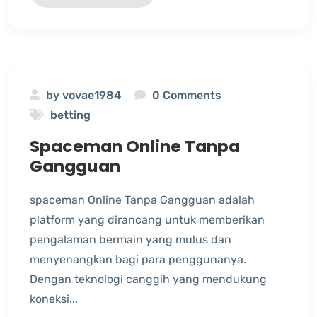
by
vovae1984
0 Comments
betting
Spaceman Online Tanpa
Gangguan
spaceman Online Tanpa Gangguan adalah
platform yang dirancang untuk memberikan
pengalaman bermain yang mulus dan
menyenangkan bagi para penggunanya.
Dengan teknologi canggih yang mendukung
koneksi...