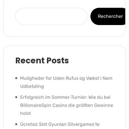
Rechercher
Recent Posts
Muligheder for Uden Rufus og Vækst i Nem
Udbetaling
Erfolgreich im Sommer‑Turnier: Wie du bei
BillionaireSpin Casino die größten Gewinne
holst
Ücretsiz Slot Oyunları Silvergames’te