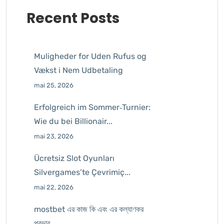
Recent Posts
Muligheder for Uden Rufus og
Vækst i Nem Udbetaling
mai 25, 2026
Erfolgreich im Sommer‑Turnier:
Wie du bei Billionair...
mai 23, 2026
Ücretsiz Slot Oyunları
Silvergames’te Çevrimiç...
mai 22, 2026
mostbet এর কাজ কি এবং এর কল্যাণকর
প্রভাব