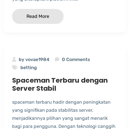
Read More
by
vovae1984
0 Comments
betting
Spaceman Terbaru dengan
Server Stabil
spaceman terbaru hadir dengan peningkatan
yang signifikan pada stabilitas server,
menjadikannya pilihan yang sangat menarik
bagi para pengguna. Dengan teknologi canggih