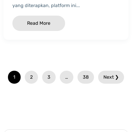
yang diterapkan, platform ini...
Read More
1
2
3
…
38
Next ❯