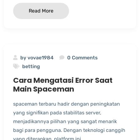
Read More
by
vovae1984
0 Comments
betting
Cara Mengatasi Error Saat
Main Spaceman
spaceman terbaru hadir dengan peningkatan
yang signifikan pada stabilitas server,
menjadikannya pilihan yang sangat menarik
bagi para pengguna. Dengan teknologi canggih
yang diterapkan, platform ini...