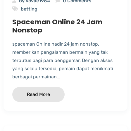
by
vovae1984
0 Comments
betting
Spaceman Online 24 Jam
Nonstop
spaceman Online hadir 24 jam nonstop,
memberikan pengalaman bermain yang tak
terputus bagi para penggemar. Dengan akses
yang selalu tersedia, pemain dapat menikmati
berbagai permainan...
Read More