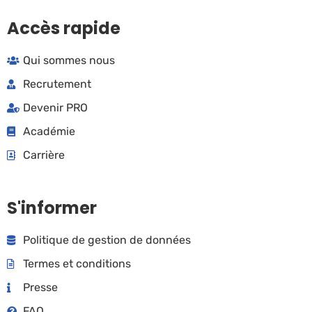
Accès rapide
Qui sommes nous
Recrutement
Devenir PRO
Académie
Carrière
S'informer
Politique de gestion de données
Termes et conditions
Presse
FAQ