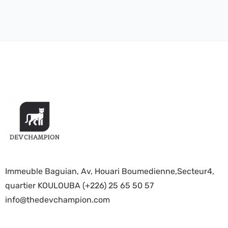
Immeuble Baguian, Av, Houari Boumedienne,Secteur4,
quartier KOULOUBA (+226) 25 65 50 57
info@thedevchampion.com