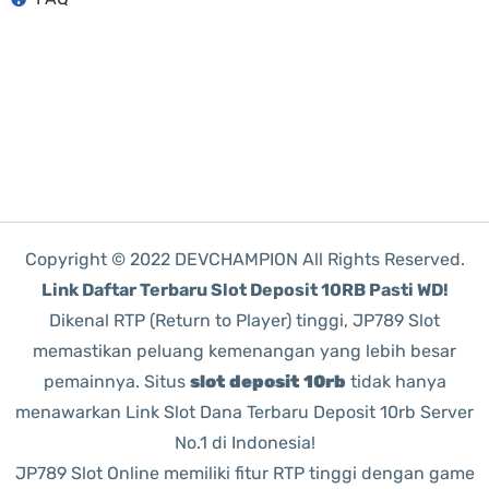
Copyright © 2022 DEVCHAMPION All Rights Reserved.
Link Daftar Terbaru Slot Deposit 10RB Pasti WD!
Dikenal RTP (Return to Player) tinggi, JP789 Slot
memastikan peluang kemenangan yang lebih besar
pemainnya. Situs
slot deposit 10rb
tidak hanya
menawarkan Link Slot Dana Terbaru Deposit 10rb Server
No.1 di Indonesia!
JP789 Slot Online memiliki fitur RTP tinggi dengan game