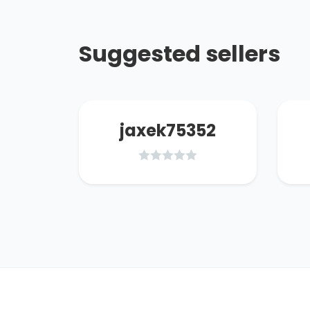
Suggested sellers
53
jaxek75352