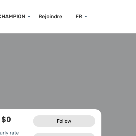
CHAMPION
Rejoindre
FR
$0
Follow
urly rate