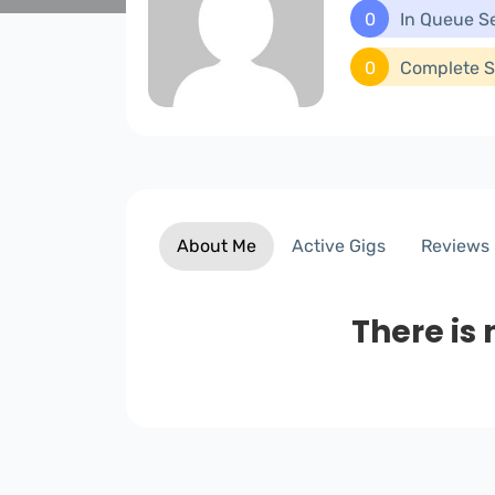
0
In Queue S
0
Complete S
About Me
Active Gigs
Reviews
There is 