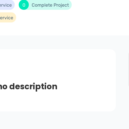
ervice
0
Complete Project
ervice
no description