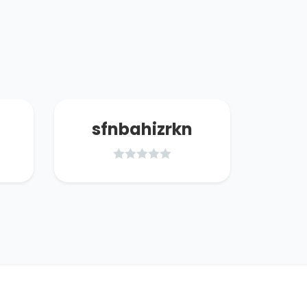
sfnbahizrkn
h