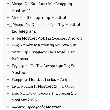
Μπορώ Να Κατεβάσω Μια Εφαρμογή
Mostbet” “;
Μέθοδοι Πληρωμής Της Mostbet
⃣ Μπορώ Να Χρησιμοποιήσω Την Mostbet
Στο Telegram;
Λήψη Mostbet Apk Για Συσκευές Android
Πώς Να Κάνετε Κατάθεση Και Ανάληψη
Μέσω Της Εφαρμογής Για Κινητά Ή Του
Ιστότοπου
Εγγραφείτε Για Τον Λογαριασμό Σας Στο
Mostbet
Εφαρμογή Mostbet Για Ios – Λήψη
Είναι Νόμιμη Η Mostbet Στην Ελλάδα;
Πώς Να Ολοκληρώσετε Τη Σύνδεση Στο
Mostbet 2025
Κωδικός Προσφοράς Mostbet