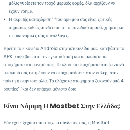
μόλις γυρίσετε τον τροχό μερικές φορές, όλα αρχίζουν να
έχουν νόημα.
Η ακριβής καταχώριση” “του αριθμού σας είναι ζωτικής
σημασίας καθώς συνδέεται με το μοναδικό προφίλ χρήστη και
τις οικονομικές σας συναλλαγές.
Βρείτε το εικονίδιο Android στην ιστοσελίδα μας, κατεβάστε το
APK, επιβεβαιώστε την εγκατάσταση και απολαύστε τα
στοιχήματα στο κινητό σας. Τα κλασικά στοιχήματα στο ζωντανό
μπακαρά σας επιτρέπουν να στοιχηματίσετε στον ντίλερ, στον
παίκτη ή στην ισοπαλία. Τα ελάχιστα στοιχήματα ξεκινούν από 4
ρουπίες” “και δεν υπάρχει μέγιστο όριο.
Είναι Νόμιμη Η Mostbet Στην Ελλάδα;
Εάν έχετε ξεχάσει τα στοιχεία σύνδεσής σας, η Mostbet