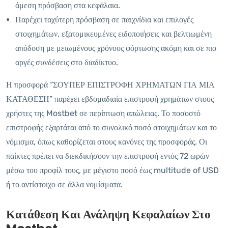
άμεση πρόσβαση στα κεφάλαια.
Παρέχει ταχύτερη πρόσβαση σε παιχνίδια και επιλογές
στοιχημάτων, εξατομικευμένες ειδοποιήσεις και βελτιωμένη
απόδοση με μειωμένους χρόνους φόρτωσης ακόμη και σε πιο
αργές συνδέσεις στο διαδίκτυο.
Η προσφορά “ΣΟΥΠΕΡ ΕΠΙΣΤΡΟΦΗ ΧΡΗΜΑΤΩΝ ΓΙΑ ΜΙΑ
ΚΑΤΑΘΕΣΗ” παρέχει εβδομαδιαία επιστροφή χρημάτων στους
χρήστες της Mostbet σε περίπτωση απώλειας. Το ποσοστό
επιστροφής εξαρτάται από το συνολικό ποσό στοιχημάτων και το
νόμισμα, όπως καθορίζεται στους κανόνες της προσφοράς. Οι
παίκτες πρέπει να διεκδικήσουν την επιστροφή εντός 72 ωρών
μέσω του προφίλ τους, με μέγιστο ποσό έως multitude of USD
ή το αντίστοιχο σε άλλα νομίσματα.
Κατάθεση Και Ανάληψη Κεφαλαίων Στο