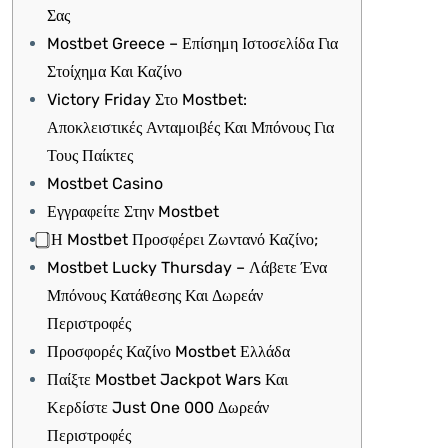
Σας
Mostbet Greece – Επίσημη Ιστοσελίδα Για
Στοίχημα Και Καζίνο
Victory Friday Στο Mostbet:
Αποκλειστικές Ανταμοιβές Και Μπόνους Για
Τους Παίκτες
Mostbet Casino
Εγγραφείτε Στην Mostbet
⃣ Η Mostbet Προσφέρει Ζωντανό Καζίνο;
Mostbet Lucky Thursday – Λάβετε Ένα
Μπόνους Κατάθεσης Και Δωρεάν
Περιστροφές
Προσφορές Καζίνο Mostbet Ελλάδα
Παίξτε Mostbet Jackpot Wars Και
Κερδίστε Just One 000 Δωρεάν
Περιστροφές