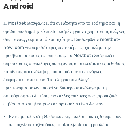
Android
Η Mostbet διασφαλίζει ότι ανεξάρτητα από το ερώτημά σας, η
ομάδα υποστήριξης είναι εξοπλισμένη για να χειριστεί τις ανάγκες
σας με επαγγελματισμό και ταχύτητα. Επισκεφθείτε mostbet-
now. com για περισσότερες λεπτομέρειες σχετικά με την
πρόσβαση σε αυτές τις υπηρεσίες. Το Mostbet εξασφαλίζει
απρόσκοπτες συναλλαγές παρέχοντας αποτελεσματικές μεθόδους
κατάθεσης και ανάληψης που ταιριάζουν στις ανάγκες
διαφορετικών παικτών. Τα τέλη για συναλλαγές
κρυπτονομισμάτων μπορεί να διαφέρουν ανάλογα με τη
συμφόρηση του δικτύου, ενώ άλλες επιλογές όπως τραπεζικά
εμβάσματα και ηλεκτρονικά πορτοφόλια είναι δωρεάν.
Εν τω μεταξύ, στη Θεσσαλονίκη, πολλοί παίκτες διαπρέπουν
σε παιχνίδια καζίνο όπως το blackjack και η ρουλέτα.