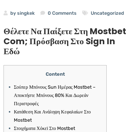
by
singkek
0 Comments
Uncategorized
Θέλετε Να Παίξετε Στη Mostbet
Com; Πρόσβαση Στο Sign In
Εδώ
Content
Σούπερ Μπόνους Sun Ημέρας Mostbet –
Αποκτήστε Μπόνους 80% Και Δωρεάν
Περιστροφές
Κατάθεση Και Ανάληψη Κεφαλαίων Στο
Mostbet
Στοιχήματα Χόκεϊ Στο Mostbet