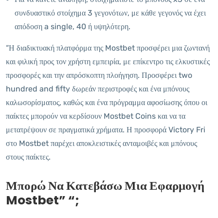
συνδυαστικό στοίχημα 3 γεγονότων, με κάθε γεγονός να έχει
απόδοση a single, 40 ή υψηλότερη.
“Η διαδικτυακή πλατφόρμα της Mostbet προσφέρει μια ζωντανή
και φιλική προς τον χρήστη εμπειρία, με επίκεντρο τις ελκυστικές
προσφορές και την απρόσκοπτη πλοήγηση. Προσφέρει two
hundred and fifty δωρεάν περιστροφές και ένα μπόνους
καλωσορίσματος, καθώς και ένα πρόγραμμα αφοσίωσης όπου οι
παίκτες μπορούν να κερδίσουν Mostbet Coins και να τα
μετατρέψουν σε πραγματικά χρήματα. Η προσφορά Victory Fri
στο Mostbet παρέχει αποκλειστικές ανταμοιβές και μπόνους
στους παίκτες.
Μπορώ Να Κατεβάσω Μια Εφαρμογή
Mostbet” “;