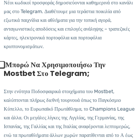
Νέοι κωδικοί προσφοράς δημοσιεύονται καθημερινά στο κανάλι
μας στο Telegram. Διαθέτουμε μια τεράστια ποικιλία από
εξωτικά παιχνίδια και αθλήματα για την τοπική αγορά,
ανταγωνιστικές αποδόσεις και επιλογές ανάληψης – τραπεζικές
κάρτες, ηλεκτρονικά πορτοφόλια και πορτοφόλια
κρυπτονομισμάτων.
⃣ Μπορώ Να Χρησιμοποιήσω Την
Mostbet Στο Telegram;
Στην ενότητα Ποδοσφαιρικά στοιχήματα του Mostbet,
καλύπτονται πλήρως διεθνή τουρνουά όπως το Παγκόσμιο
Κύπελλο, το Ευρωπαϊκό Πρωτάθλημα, το Champions League
και άλλα. Οι μεγάλες λίγκες της Αγγλίας, της Γερμανίας, της
Ισπανίας, της Γαλλίας και της Ιταλίας αναφέρονται λεπτομερώς,
ενώ τα πρωταθλήματα άλλων χωρών παρατίθενται από το Α έως