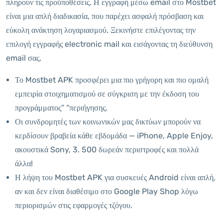
πληρούν τις προϋποθέσεις. Η εγγραφή μέσω email στο Mostbet
είναι μια απλή διαδικασία, που παρέχει ασφαλή πρόσβαση και
εύκολη ανάκτηση λογαριασμού. Ξεκινήστε επιλέγοντας την
επιλογή εγγραφής electronic mail και εισάγοντας τη διεύθυνση
email σας.
Το Mostbet APK προσφέρει μια πιο γρήγορη και πιο ομαλή
εμπειρία στοιχηματισμού σε σύγκριση με την έκδοση του
προγράμματος” “περιήγησης.
Οι συνδρομητές των κοινωνικών μας δικτύων μπορούν να
κερδίσουν βραβεία κάθε εβδομάδα — iPhone, Apple Enjoy,
ακουστικά Sony, 3. 500 δωρεάν περιστροφές και πολλά
άλλα!
Η λήψη του Mostbet APK για συσκευές Android είναι απλή,
αν και δεν είναι διαθέσιμο στο Google Play Shop λόγω
περιορισμών στις εφαρμογές τζόγου.