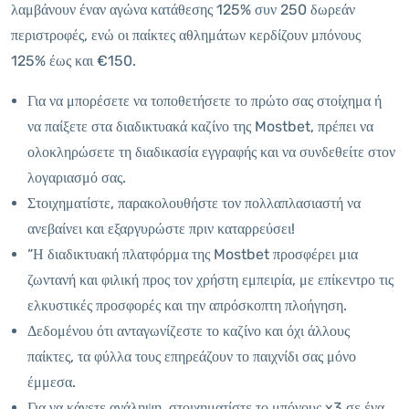
λαμβάνουν έναν αγώνα κατάθεσης 125% συν 250 δωρεάν
περιστροφές, ενώ οι παίκτες αθλημάτων κερδίζουν μπόνους
125% έως και €150.
Για να μπορέσετε να τοποθετήσετε το πρώτο σας στοίχημα ή
να παίξετε στα διαδικτυακά καζίνο της Mostbet, πρέπει να
ολοκληρώσετε τη διαδικασία εγγραφής και να συνδεθείτε στον
λογαριασμό σας.
Στοιχηματίστε, παρακολουθήστε τον πολλαπλασιαστή να
ανεβαίνει και εξαργυρώστε πριν καταρρεύσει!
“Η διαδικτυακή πλατφόρμα της Mostbet προσφέρει μια
ζωντανή και φιλική προς τον χρήστη εμπειρία, με επίκεντρο τις
ελκυστικές προσφορές και την απρόσκοπτη πλοήγηση.
Δεδομένου ότι ανταγωνίζεστε το καζίνο και όχι άλλους
παίκτες, τα φύλλα τους επηρεάζουν το παιχνίδι σας μόνο
έμμεσα.
Για να κάνετε ανάληψη, στοιχηματίστε το μπόνους x3 σε ένα