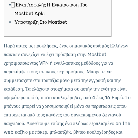
⃣ Είναι Ασφαλής Η Εγκατάσταση Του
Mostbet Apk;
Υποστήριξη Στο Mostbet
Παρά αυτές τις προκλήσεις, ένας σημαντικός αριθμός Ελλήνων
παικτών συνεχίζει να έχει πρόσβαση στην Mostbet
χρησιμοποιώντας VPN ή εναλλακτικές μεθόδους για να
παρακάμψει τους τοπικούς περιορισμούς. Μπορείτε να
συμμετάσχετε στα τραπέζια μόνο μετά την εγγραφή και την
κατάθεση. Τα ελάχιστα στοιχήματα σε αυτήν την ενότητα είναι
υψηλότερα από ό, τι στα κουλοχέρηδες, από 4 έως 16 Ευρώ. Το
μπόνους μπορεί να χρησιμοποιηθεί μόνο σε περιπτώσεις όπου
επιτρέπεται από τους κανόνες του συγκεκριμένου ζωντανού
παιχνιδιού. Διαθέτουμε επίσης ένα πλήρως εξοπλισμένο on the
web καζίνο με πόκερ, μπλακτζάκ, βίντεο κουλοχέρηδες και