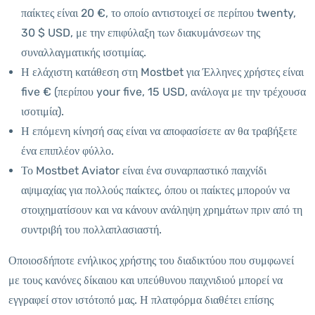
παίκτες είναι 20 €, το οποίο αντιστοιχεί σε περίπου twenty,
30 $ USD, με την επιφύλαξη των διακυμάνσεων της
συναλλαγματικής ισοτιμίας.
Η ελάχιστη κατάθεση στη Mostbet για Έλληνες χρήστες είναι
five € (περίπου your five, 15 USD, ανάλογα με την τρέχουσα
ισοτιμία).
Η επόμενη κίνησή σας είναι να αποφασίσετε αν θα τραβήξετε
ένα επιπλέον φύλλο.
Το Mostbet Aviator είναι ένα συναρπαστικό παιχνίδι
αψιμαχίας για πολλούς παίκτες, όπου οι παίκτες μπορούν να
στοιχηματίσουν και να κάνουν ανάληψη χρημάτων πριν από τη
συντριβή του πολλαπλασιαστή.
Οποιοσδήποτε ενήλικος χρήστης του διαδικτύου που συμφωνεί
με τους κανόνες δίκαιου και υπεύθυνου παιχνιδιού μπορεί να
εγγραφεί στον ιστότοπό μας. Η πλατφόρμα διαθέτει επίσης