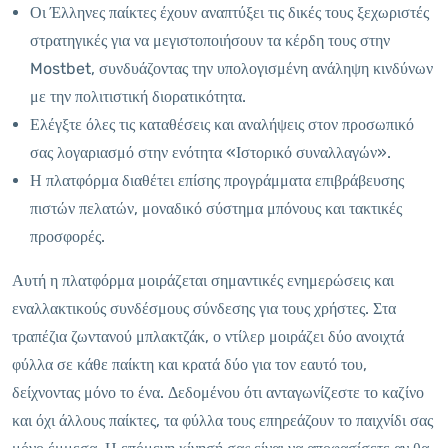
Οι Έλληνες παίκτες έχουν αναπτύξει τις δικές τους ξεχωριστές
στρατηγικές για να μεγιστοποιήσουν τα κέρδη τους στην
Mostbet, συνδυάζοντας την υπολογισμένη ανάληψη κινδύνων
με την πολιτιστική διορατικότητα.
Ελέγξτε όλες τις καταθέσεις και αναλήψεις στον προσωπικό
σας λογαριασμό στην ενότητα «Ιστορικό συναλλαγών».
Η πλατφόρμα διαθέτει επίσης προγράμματα επιβράβευσης
πιστών πελατών, μοναδικό σύστημα μπόνους και τακτικές
προσφορές.
Αυτή η πλατφόρμα μοιράζεται σημαντικές ενημερώσεις και
εναλλακτικούς συνδέσμους σύνδεσης για τους χρήστες. Στα
τραπέζια ζωντανού μπλακτζάκ, ο ντίλερ μοιράζει δύο ανοιχτά
φύλλα σε κάθε παίκτη και κρατά δύο για τον εαυτό του,
δείχνοντας μόνο το ένα. Δεδομένου ότι ανταγωνίζεστε το καζίνο
και όχι άλλους παίκτες, τα φύλλα τους επηρεάζουν το παιχνίδι σας