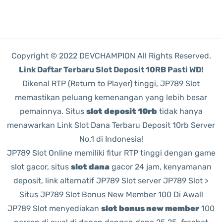
Copyright © 2022 DEVCHAMPION All Rights Reserved.
Link Daftar Terbaru Slot Deposit 10RB Pasti WD!
Dikenal RTP (Return to Player) tinggi, JP789 Slot
memastikan peluang kemenangan yang lebih besar
pemainnya. Situs
slot deposit 10rb
tidak hanya
menawarkan Link Slot Dana Terbaru Deposit 10rb Server
No.1 di Indonesia!
JP789 Slot Online memiliki fitur RTP tinggi dengan game
slot gacor, situs
slot dana
gacor 24 jam, kenyamanan
deposit, link alternatif JP789 Slot server JP789 Slot >
Situs JP789 Slot Bonus New Member 100 Di Awal!
JP789 Slot menyediakan
slot bonus new member
100