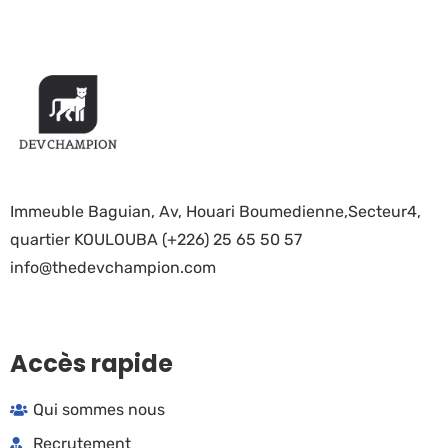
Immeuble Baguian, Av, Houari Boumedienne,Secteur4,
quartier KOULOUBA (+226) 25 65 50 57
info@thedevchampion.com
Accès rapide
Qui sommes nous
Recrutement