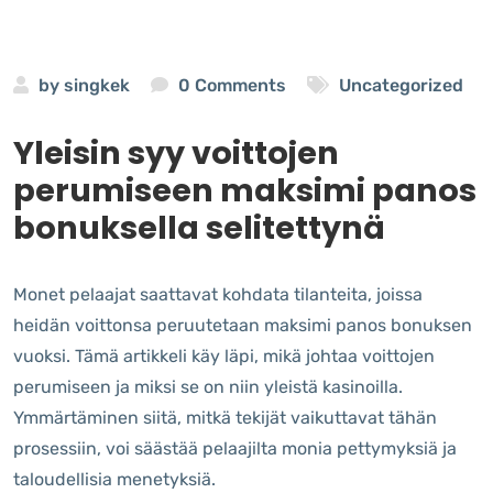
by
singkek
0 Comments
Uncategorized
Yleisin syy voittojen
perumiseen maksimi panos
bonuksella selitettynä
Monet pelaajat saattavat kohdata tilanteita, joissa
heidän voittonsa peruutetaan maksimi panos bonuksen
vuoksi. Tämä artikkeli käy läpi, mikä johtaa voittojen
perumiseen ja miksi se on niin yleistä kasinoilla.
Ymmärtäminen siitä, mitkä tekijät vaikuttavat tähän
prosessiin, voi säästää pelaajilta monia pettymyksiä ja
taloudellisia menetyksiä.