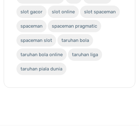
slot gacor
slot online
slot spaceman
spaceman
spaceman pragmatic
spaceman slot
taruhan bola
taruhan bola online
taruhan liga
taruhan piala dunia