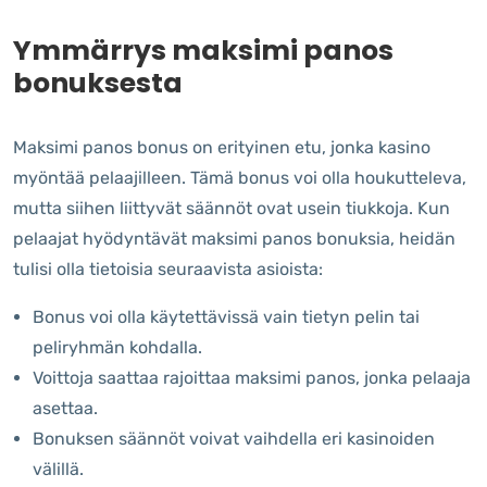
Ymmärrys maksimi panos
bonuksesta
Maksimi panos bonus on erityinen etu, jonka kasino
myöntää pelaajilleen. Tämä bonus voi olla houkutteleva,
mutta siihen liittyvät säännöt ovat usein tiukkoja. Kun
pelaajat hyödyntävät maksimi panos bonuksia, heidän
tulisi olla tietoisia seuraavista asioista:
Bonus voi olla käytettävissä vain tietyn pelin tai
peliryhmän kohdalla.
Voittoja saattaa rajoittaa maksimi panos, jonka pelaaja
asettaa.
Bonuksen säännöt voivat vaihdella eri kasinoiden
välillä.