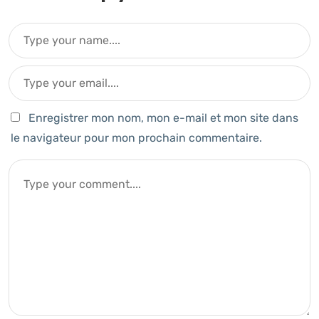
Enregistrer mon nom, mon e-mail et mon site dans
le navigateur pour mon prochain commentaire.