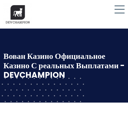
Вован Казино Официальное
Казино С реальных Выплатами -
DEVCHAMPION