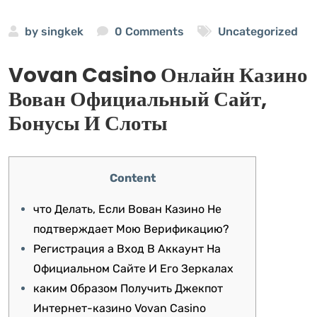
by
singkek
0 Comments
Uncategorized
Vovan Casino Онлайн Казино
Вован Официальный Сайт,
Бонусы И Слоты
Content
что Делать, Если Вован Казино Не
подтверждает Мою Верификацию?
Регистрация а Вход В Аккаунт На
Официальном Сайте И Его Зеркалах
каким Образом Получить Джекпот
Интернет-казино Vovan Casino