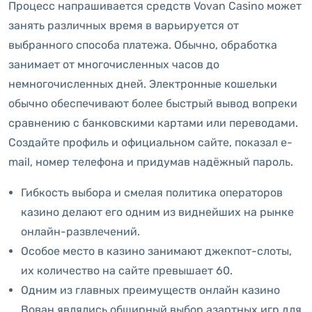
Процесс напрашивается средств Vovan Casino может
занять различных время в варьируется от
выбранного способа платежа. Обычно, обработка
занимает от многочисленных часов до
немногочисленных дней. Электронные кошельки
обычно обеспечивают более быстрый вывод вопреки
сравнению с банковскими картами или переводами.
Создайте профиль и официальном сайте, показал e-
mail, номер телефона и придумав надёжный пароль.
Гибкость выбора и смелая политика операторов
казино делают его одним из виднейших на рынке
онлайн-развлечений.
Особое место в казино занимают джекпот-слоты,
их количество на сайте превышает 60.
Одним из главных преимуществ онлайн казино
Вован являлись обширный выбор азартных игр для