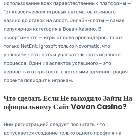
использование всех параестественных платформы —”
“от классических игровых автоматов и живого
казино до ставок на спорт. Онлайн-слоты — самая
популярная категория в Вован Казино. В
ассортименте — игры от вело провайдеров, таких
только NetEnt, Igrosoft только Novomatic, что
условием честность и увлекательность игрового
процесса. Один из аспектов успешного – это
верность и открытость, с которыми администрация
проекта подходит к игрокам.
Что сделать Если Не выходило Зайти На
официальному Сайт Vovan Casino?
Ним регистрацией следует посчитать, что
допускается создание только одного профиля на