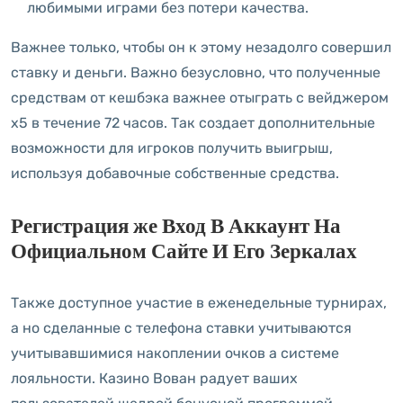
любимыми играми без потери качества.
Важнее только, чтобы он к этому незадолго совершил
ставку и деньги. Важно безусловно, что полученные
средствам от кешбэка важнее отыграть с вейджером
х5 в течение 72 часов. Так создает дополнительные
возможности для игроков получить выигрыш,
используя добавочные собственные средства.
Регистрация же Вход В Аккаунт На
Официальном Сайте И Его Зеркалах
Также доступное участие в еженедельные турнирах,
а но сделанные с телефона ставки учитываются
учитывавшимися накоплении очков а системе
лояльности. Казино Вован радует ваших