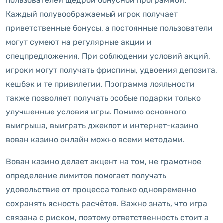
пользователей щедрой бонусной программой.
Каждый полувоображаемый игрок получает
приветственные бонусы, а постоянные пользователи
могут сумеют на регулярные акции и
спецпредложения. При соблюдении условий акций,
игроки могут получать фриспины, удвоения депозита,
кешбэк и те привилегии. Программа лояльности
также позволяет получать особые подарки только
улучшенные условия игры. Помимо основного
выигрыша, выиграть джекпот и интернет-казино
вован казино онлайн можно всеми методами.
Вован казино делает акцент на том, не грамотное
определение лимитов помогает получать
удовольствие от процесса только одновременно
сохранять ясность расчётов. Важно знать, что игра
связана с риском, поэтому ответственность стоит а