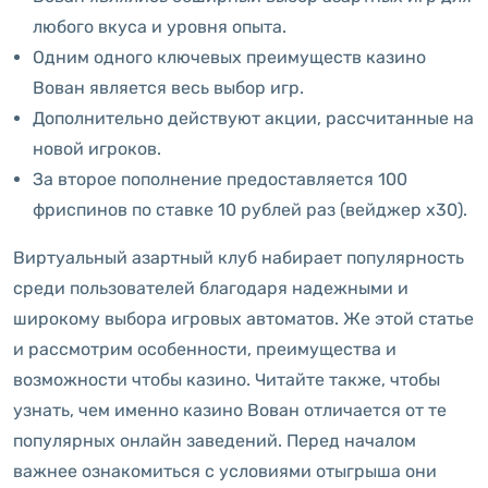
любого вкуса и уровня опыта.
Одним одного ключевых преимуществ казино
Вован является весь выбор игр.
Дополнительно действуют акции, рассчитанные на
новой игроков.
За второе пополнение предоставляется 100
фриспинов по ставке 10 рублей раз (вейджер х30).
Виртуальный азартный клуб набирает популярность
среди пользователей благодаря надежными и
широкому выбора игровых автоматов. Же этой статье
и рассмотрим особенности, преимущества и
возможности чтобы казино. Читайте также, чтобы
узнать, чем именно казино Вован отличается от те
популярных онлайн заведений. Перед началом
важнее ознакомиться с условиями отыгрыша они