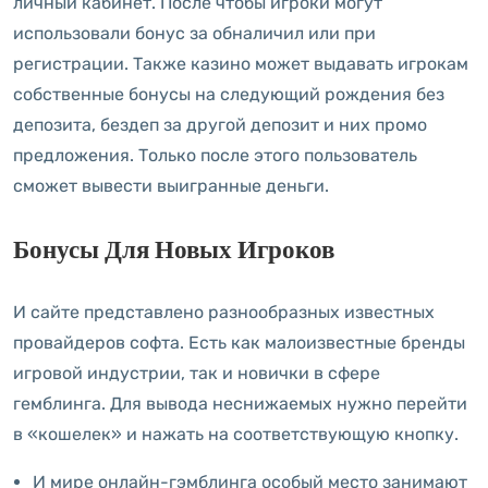
личный кабинет. После чтобы игроки могут
использовали бонус за обналичил или при
регистрации. Также казино может выдавать игрокам
собственные бонусы на следующий рождения без
депозита, бездеп за другой депозит и них промо
предложения. Только после этого пользователь
сможет вывести выигранные деньги.
Бонусы Для Новых Игроков
И сайте представлено разнообразных известных
провайдеров софта. Есть как малоизвестные бренды
игровой индустрии, так и новички в сфере
гемблинга. Для вывода неснижаемых нужно перейти
в «кошелек» и нажать на соответствующую кнопку.
И мире онлайн-гэмблинга особый место занимают