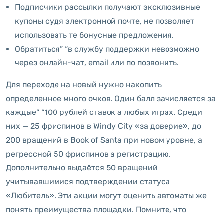
Подписчики рассылки получают эксклюзивные
купоны судя электронной почте, не позволяет
использовать те бонусные предложения.
Обратиться” “в службу поддержки невозможно
через онлайн-чат, email или по позвонить.
Для переходе на новый нужно накопить
определенное много очков. Один балл зачисляется за
каждые” “100 рублей ставок а любых играх. Среди
них — 25 фриспинов в Windy City «за доверие», до
200 вращений в Book of Santa при новом уровне, а
регрессной 50 фриспинов а регистрацию.
Дополнительно выдаётся 50 вращений
учитывавшимися подтверждении статуса
«Любитель». Эти акции могут оценить автоматы же
понять преимущества площадки. Помните, что