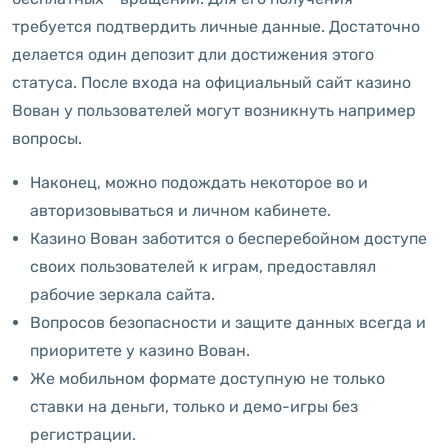
требуется подтвердить личные данные. Достаточно
делается один депозит дли достижения этого
статуса. После входа на официальный сайт казино
Вован у пользователей могут возникнуть например
вопросы.
Наконец, можно подождать некоторое во и
авторизовываться и личном кабинете.
Казино Вован заботится о бесперебойном доступе
своих пользователей к играм, предоставлял
рабочие зеркала сайта.
Вопросов безопасности и защите данных всегда и
приоритете у казино Вован.
Же мобильном формате доступную не только
ставки на деньги, только и демо-игры без
регистрации.