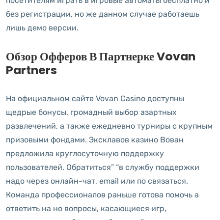
посетителям играть в игровые автоматы бесплатно и
без регистрации, но же данном случае работаешь
лишь демо версии.
Обзор Офферов В Партнерке Vovan
Partners
На официальном сайте Vovan Casino доступны
щедрые бонусы, громадный выбор азартных
развлечений, а также ежедневно турниры с крупным
призовыми фондами. Эксклавов казино Вован
предложила круглосуточную поддержку
пользователей. Обратиться” “в службу поддержки
надо через онлайн-чат, email или по связаться.
Команда профессионалов раньше готова помочь а
ответить на но вопросы, касающиеся игр,