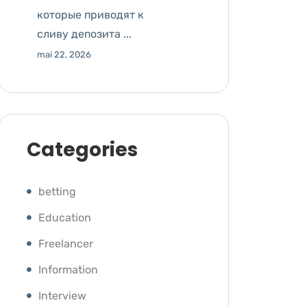
которые приводят к
сливу депозита ...
mai 22, 2026
Categories
betting
Education
Freelancer
Information
Interview