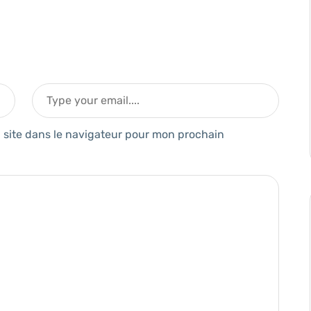
 site dans le navigateur pour mon prochain