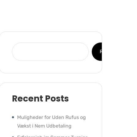
Rechercher
Recent Posts
Muligheder for Uden Rufus og
Vækst i Nem Udbetaling