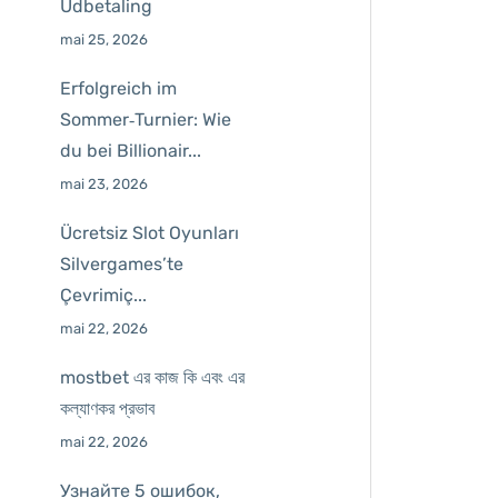
Udbetaling
mai 25, 2026
Erfolgreich im
Sommer‑Turnier: Wie
du bei Billionair...
mai 23, 2026
Ücretsiz Slot Oyunları
Silvergames’te
Çevrimiç...
mai 22, 2026
mostbet এর কাজ কি এবং এর
কল্যাণকর প্রভাব
mai 22, 2026
Узнайте 5 ошибок,