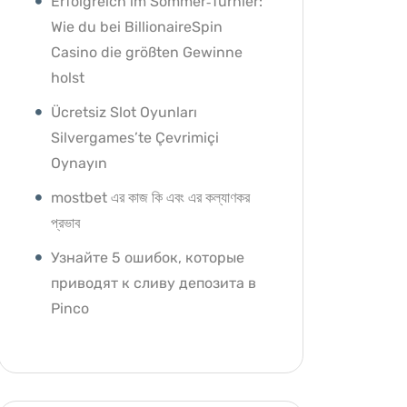
Erfolgreich im Sommer‑Turnier:
Wie du bei BillionaireSpin
Casino die größten Gewinne
holst
Ücretsiz Slot Oyunları
Silvergames’te Çevrimiçi
Oynayın ️
mostbet এর কাজ কি এবং এর কল্যাণকর
প্রভাব
Узнайте 5 ошибок, которые
приводят к сливу депозита в
Pinco