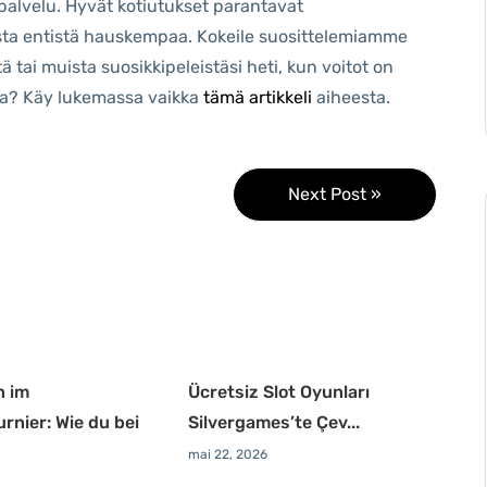
palvelu. Hyvät kotiutukset parantavat
sta entistä hauskempaa. Kokeile suosittelemiamme
tä tai muista suosikkipeleistäsi heti, kun voitot on
ista? Käy lukemassa vaikka
tämä artikkeli
aiheesta.
Next Post »
h im
Ücretsiz Slot Oyunları
nier: Wie du bei
Silvergames’te Çev...
mai 22, 2026