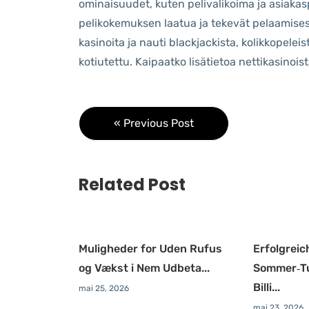
ominaisuudet, kuten pelivalikoima ja asiakas
pelikokemuksen laatua ja tekevät pelaamise
kasinoita ja nauti blackjackista, kolikkopeleis
kotiutettu. Kaipaatko lisätietoa nettikasino
« Previous Post
Related Post
Muligheder for Uden Rufus
Erfolgreic
og Vækst i Nem Udbeta...
Sommer‑Tur
Billi...
mai 25, 2026
mai 23, 2026