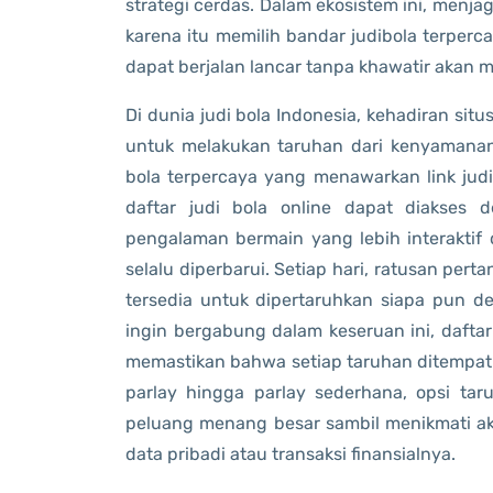
strategi cerdas. Dalam ekosistem ini, menj
karena itu memilih bandar judibola terperc
dapat berjalan lancar tanpa khawatir akan 
Di dunia judi bola Indonesia, kehadiran si
untuk melakukan taruhan dari kenyamanan
bola terpercaya yang menawarkan link judi 
daftar judi bola online dapat diakses 
pengalaman bermain yang lebih interaktif 
selalu diperbarui. Setiap hari, ratusan pert
tersedia untuk dipertaruhkan siapa pun d
ingin bergabung dalam keseruan ini, daftar
memastikan bahwa setiap taruhan ditempatk
parlay hingga parlay sederhana, opsi ta
peluang menang besar sambil menikmati akt
data pribadi atau transaksi finansialnya.