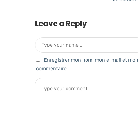
Leave a Reply
Enregistrer mon nom, mon e-mail et mon
commentaire.