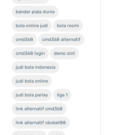
bandar piala dunia
bola online judi
bola resmi
cmd368
cmd368 alternatif
cmd368 login
demo slot
judi bola indonesia
judi bola online
judi bola parlay
liga 1
link alternatif cmd368
link alternatif sbobet88