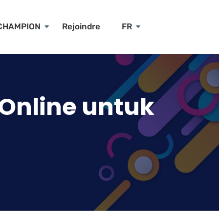
CHAMPION
Rejoindre
FR
 Online untuk