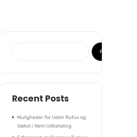
Rechercher
Recent Posts
Muligheder for Uden Rufus og
Vækst i Nem Udbetaling