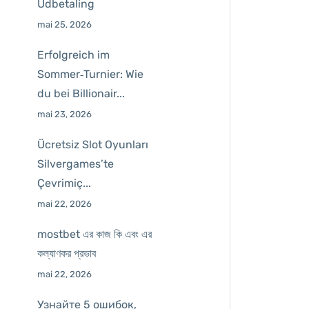
Udbetaling
mai 25, 2026
Erfolgreich im
Sommer‑Turnier: Wie
du bei Billionair...
mai 23, 2026
Ücretsiz Slot Oyunları
Silvergames’te
Çevrimiç...
mai 22, 2026
mostbet এর কাজ কি এবং এর
কল্যাণকর প্রভাব
mai 22, 2026
Узнайте 5 ошибок,