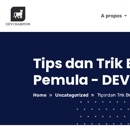
A propos
Tips dan Trik
Pemula - DE
Home
Uncategorized
Tips dan Trik 