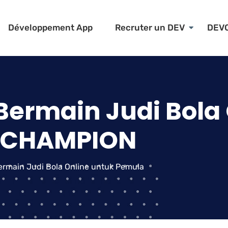
Développement App
Recruter un DEV
DEV
 Bermain Judi Bola
VCHAMPION
Bermain Judi Bola Online untuk Pemula