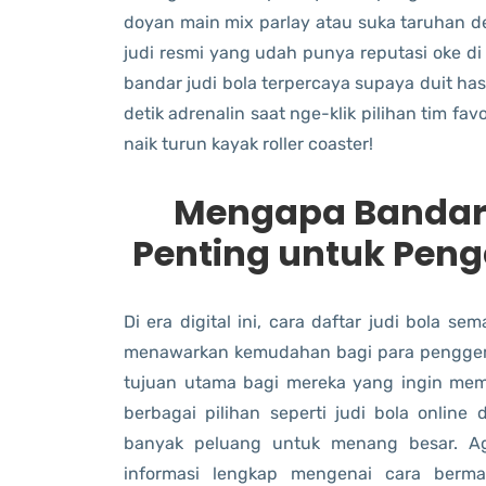
doyan main mix parlay atau suka taruhan deng
judi resmi yang udah punya reputasi oke di
bandar judi bola terpercaya supaya duit has
detik adrenalin saat nge-klik pilihan tim fav
naik turun kayak roller coaster!
Mengapa Bandar 
Penting untuk Pen
Di era digital ini, cara daftar judi bola
menawarkan kemudahan bagi para penggema
tujuan utama bagi mereka yang ingin m
berbagai pilihan seperti judi bola online
banyak peluang untuk menang besar. Ag
informasi lengkap mengenai cara berma