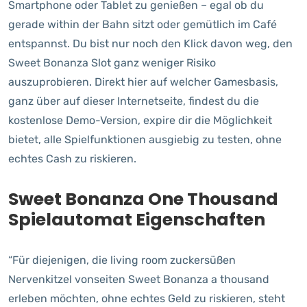
Smartphone oder Tablet zu genießen – egal ob du
gerade within der Bahn sitzt oder gemütlich im Café
entspannst. Du bist nur noch den Klick davon weg, den
Sweet Bonanza Slot ganz weniger Risiko
auszuprobieren. Direkt hier auf welcher Gamesbasis,
ganz über auf dieser Internetseite, findest du die
kostenlose Demo-Version, expire dir die Möglichkeit
bietet, alle Spielfunktionen ausgiebig zu testen, ohne
echtes Cash zu riskieren.
Sweet Bonanza One Thousand
Spielautomat Eigenschaften
“Für diejenigen, die living room zuckersüßen
Nervenkitzel vonseiten Sweet Bonanza a thousand
erleben möchten, ohne echtes Geld zu riskieren, steht