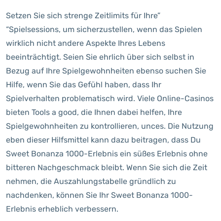
Setzen Sie sich strenge Zeitlimits für Ihre”
“Spielsessions, um sicherzustellen, wenn das Spielen
wirklich nicht andere Aspekte Ihres Lebens
beeinträchtigt. Seien Sie ehrlich über sich selbst in
Bezug auf Ihre Spielgewohnheiten ebenso suchen Sie
Hilfe, wenn Sie das Gefühl haben, dass Ihr
Spielverhalten problematisch wird. Viele Online-Casinos
bieten Tools a good, die Ihnen dabei helfen, Ihre
Spielgewohnheiten zu kontrollieren, unces. Die Nutzung
eben dieser Hilfsmittel kann dazu beitragen, dass Du
Sweet Bonanza 1000-Erlebnis ein süßes Erlebnis ohne
bitteren Nachgeschmack bleibt. Wenn Sie sich die Zeit
nehmen, die Auszahlungstabelle gründlich zu
nachdenken, können Sie Ihr Sweet Bonanza 1000-
Erlebnis erheblich verbessern.