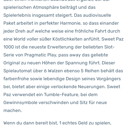
spielerischen Atmosphäre beiträgt und das
Spielerlebnis insgesamt steigert. Das audiovisuelle
Paket arbeitet in perfekter Harmonie, so dass einander
jeder Dreh auf welche weise eine fröhliche Fahrt durch
eine World voller süßer Köstlichkeiten anfühlt. Sweet Paz
1000 ist die neueste Erweiterung der beliebten Slot-
Serie von Pragmatic Play, pass away das geliebte
Original zu neuen Höhen der Spannung führt. Dieser
Spielautomat über 6 Walzen ebenso 5 Reihen behält das
farbenfrohe sowie lebendige Design seines Vorgängers
bei, bietet aber einige verlockende Neuerungen. Sweet
Paz verwendet ein Tumble-Feature, bei dem
Gewinnsymbole verschwinden und Sitz für neue
machen.
Wenn du dann bereit bist, 1 echtes Geld zu spielen,