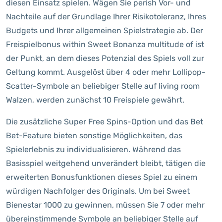
diesen Einsatz spielen. Wägen Sie perish Vor- und
Nachteile auf der Grundlage Ihrer Risikotoleranz, Ihres
Budgets und Ihrer allgemeinen Spielstrategie ab. Der
Freispielbonus within Sweet Bonanza multitude of ist
der Punkt, an dem dieses Potenzial des Spiels voll zur
Geltung kommt. Ausgelöst über 4 oder mehr Lollipop-
Scatter-Symbole an beliebiger Stelle auf living room
Walzen, werden zunächst 10 Freispiele gewährt.
Die zusätzliche Super Free Spins-Option und das Bet
Bet-Feature bieten sonstige Möglichkeiten, das
Spielerlebnis zu individualisieren. Während das
Basisspiel weitgehend unverändert bleibt, tätigen die
erweiterten Bonusfunktionen dieses Spiel zu einem
würdigen Nachfolger des Originals. Um bei Sweet
Bienestar 1000 zu gewinnen, müssen Sie 7 oder mehr
übereinstimmende Symbole an beliebiger Stelle auf