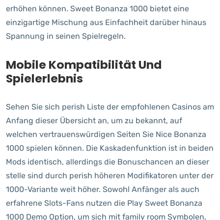
erhöhen können. Sweet Bonanza 1000 bietet eine
einzigartige Mischung aus Einfachheit darüber hinaus
Spannung in seinen Spielregeln.
Mobile Kompatibilität Und
Spielerlebnis
Sehen Sie sich perish Liste der empfohlenen Casinos am
Anfang dieser Übersicht an, um zu bekannt, auf
welchen vertrauenswürdigen Seiten Sie Nice Bonanza
1000 spielen können. Die Kaskadenfunktion ist in beiden
Mods identisch, allerdings die Bonuschancen an dieser
stelle sind durch perish höheren Modifikatoren unter der
1000-Variante weit höher. Sowohl Anfänger als auch
erfahrene Slots-Fans nutzen die Play Sweet Bonanza
1000 Demo Option, um sich mit family room Symbolen,