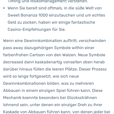
Timing und Risikomanagement verstehen.
Wenn Sie bereit sind oftmals, in die süße Welt von
Sweet Bonanza 1000 einzutauchen und um echtes
Geld zu zocken, haben wir einige fantastische
Casino-Empfehlungen für Sie.
Wenn eine Gewinnkombination auftritt, verschwinden
pass away dazugehörigen Symbole within einer
farbenfrohen Cartoon von den Walzen. Neue Symbole
decreased dann kaskadenartig vonseiten oben herab
darüber hinaus füllen die leeren Plätze. Dieser Prozess
wird so lange fortgesetzt, wie sich neue
Gewinnkombinationen bilden, was zu mehreren
Abbauen in einem einzigen Spiel führen kann. Diese
Mechanik koennte besonders bei Glückssträhnen
lohnend sein, unter denen ein einziger Dreh zu ihrer
Kaskade von Abbauen führen kann, von denen jeder bei