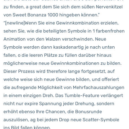
zu finden, a great dem Sie sich dem süßen Nervenkitzel
von Sweet Bonanza 1000 hingeben können.”
“[newline]Wenn Sie eine Gewinnkombination erzielen,
sehen Sie, wie die beteiligten Symbole in 1 farbenfrohen
Animation von den Walzen verschwinden. Neue
Symbole werden dann kaskadenartig je nach unten
fallen, o die leeren Plätze zu füllen darüber hinaus
möglicherweise neue Gewinnkombinationen zu bilden.
Dieser Prozess wird therefore lange fortgesetzt, auf
welche weise sich neue Gewinne bilden, und offeriert
die aufregende Möglichkeit von Mehrfachauszahlungen
in einem einzigen Dreh. Das Tumble-Feature verlängert
nicht nur expire Spannung jeder Drehung, sondern
erhöht ebenso Ihre Chancen, die Bonusrunde
auszulösen, ag bei jedem Drop neue Scatter-Symbole
ins Bild fallen können.