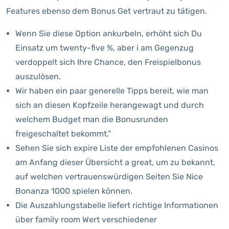
Features ebenso dem Bonus Get vertraut zu tätigen.
Wenn Sie diese Option ankurbeln, erhöht sich Du
Einsatz um twenty-five %, aber i am Gegenzug
verdoppelt sich Ihre Chance, den Freispielbonus
auszulösen.
Wir haben ein paar generelle Tipps bereit, wie man
sich an diesen Kopfzeile herangewagt und durch
welchem Budget man die Bonusrunden
freigeschaltet bekommt.”
Sehen Sie sich expire Liste der empfohlenen Casinos
am Anfang dieser Übersicht a great, um zu bekannt,
auf welchen vertrauenswürdigen Seiten Sie Nice
Bonanza 1000 spielen können.
Die Auszahlungstabelle liefert richtige Informationen
über family room Wert verschiedener