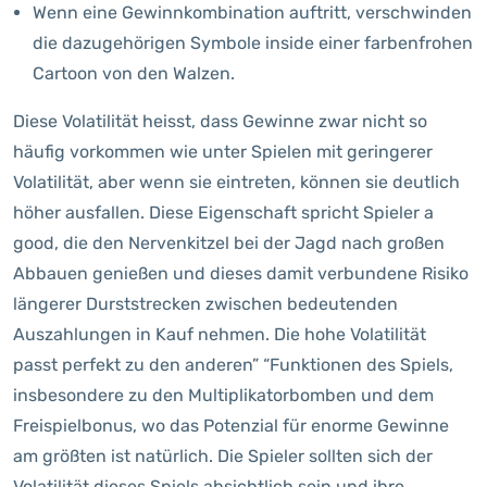
Wenn eine Gewinnkombination auftritt, verschwinden
die dazugehörigen Symbole inside einer farbenfrohen
Cartoon von den Walzen.
Diese Volatilität heisst, dass Gewinne zwar nicht so
häufig vorkommen wie unter Spielen mit geringerer
Volatilität, aber wenn sie eintreten, können sie deutlich
höher ausfallen. Diese Eigenschaft spricht Spieler a
good, die den Nervenkitzel bei der Jagd nach großen
Abbauen genießen und dieses damit verbundene Risiko
längerer Durststrecken zwischen bedeutenden
Auszahlungen in Kauf nehmen. Die hohe Volatilität
passt perfekt zu den anderen” “Funktionen des Spiels,
insbesondere zu den Multiplikatorbomben und dem
Freispielbonus, wo das Potenzial für enorme Gewinne
am größten ist natürlich. Die Spieler sollten sich der
Volatilität dieses Spiels absichtlich sein und ihre