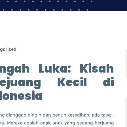
gorized
ngah Luka: Kisah
ejuang Kecil di
donesia
ring dianggap dingin dan penuh kesedihan, ada tawa-
a. Mereka adalah anak-anak yang sedang berjuang