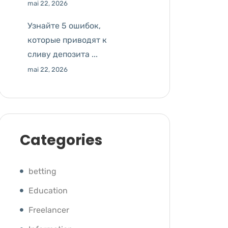
mai 22, 2026
Узнайте 5 ошибок,
которые приводят к
сливу депозита ...
mai 22, 2026
Categories
betting
Education
Freelancer