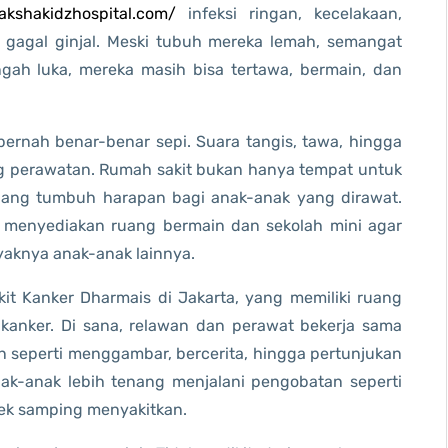
rakshakidzhospital.com/
infeksi ringan, kecelakaan,
u gagal ginjal. Meski tubuh mereka lemah, semangat
engah luka, mereka masih bisa tertawa, bermain, dan
 pernah benar-benar sepi. Suara tangis, tawa, hingga
ng perawatan. Rumah sakit bukan hanya tempat untuk
 ruang tumbuh harapan bagi anak-anak yang dirawat.
n menyediakan ruang bermain dan sekolah mini agar
ayaknya anak-anak lainnya.
it Kanker Dharmais di Jakarta, yang memiliki ruang
 kanker. Di sana, relawan dan perawat bekerja sama
 seperti menggambar, bercerita, hingga pertunjukan
nak-anak lebih tenang menjalani pengobatan seperti
fek samping menyakitkan.