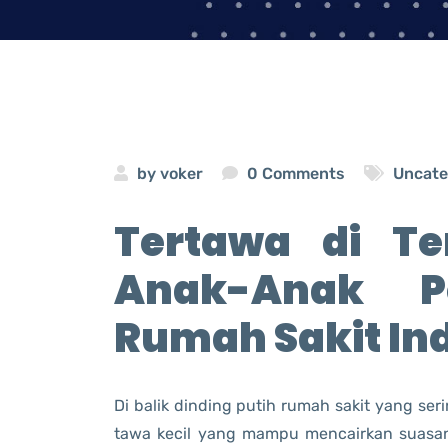
by
voker
0 Comments
Uncate
Tertawa di Te
Anak-Anak P
Rumah Sakit In
Di balik dinding putih rumah sakit yang se
tawa kecil yang mampu mencairkan suasan