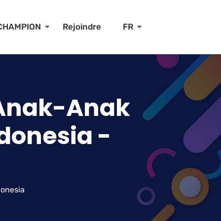
CHAMPION
Rejoindre
FR
 Anak-Anak
donesia -
donesia