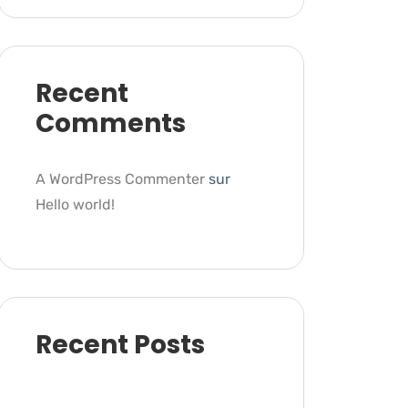
Recent
Comments
A WordPress Commenter
sur
Hello world!
Recent Posts