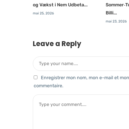
og Vækst i Nem Udbeta...
Sommer‑Tur
Billi...
mai 25, 2026
mai 23, 2026
Leave a Reply
Enregistrer mon nom, mon e-mail et mon
commentaire.