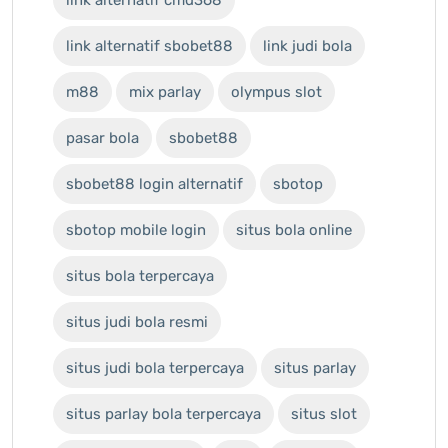
link alternatif sbobet88
link judi bola
m88
mix parlay
olympus slot
pasar bola
sbobet88
sbobet88 login alternatif
sbotop
sbotop mobile login
situs bola online
situs bola terpercaya
situs judi bola resmi
situs judi bola terpercaya
situs parlay
situs parlay bola terpercaya
situs slot