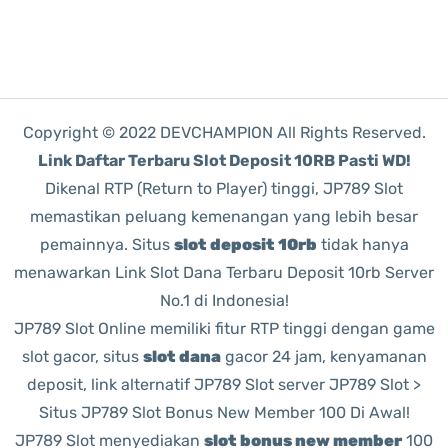
Copyright © 2022 DEVCHAMPION All Rights Reserved.
Link Daftar Terbaru Slot Deposit 10RB Pasti WD!
Dikenal RTP (Return to Player) tinggi, JP789 Slot
memastikan peluang kemenangan yang lebih besar
pemainnya. Situs
slot deposit 10rb
tidak hanya
menawarkan Link Slot Dana Terbaru Deposit 10rb Server
No.1 di Indonesia!
JP789 Slot Online memiliki fitur RTP tinggi dengan game
slot gacor, situs
slot dana
gacor 24 jam, kenyamanan
deposit, link alternatif JP789 Slot server JP789 Slot >
Situs JP789 Slot Bonus New Member 100 Di Awal!
JP789 Slot menyediakan
slot bonus new member
100