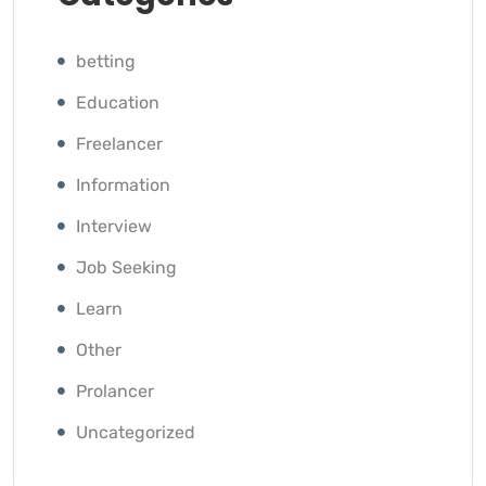
betting
Education
Freelancer
Information
Interview
Job Seeking
Learn
Other
Prolancer
Uncategorized