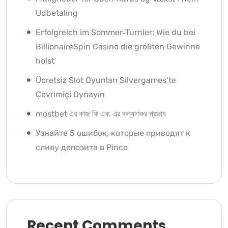
Udbetaling
Erfolgreich im Sommer‑Turnier: Wie du bei
BillionaireSpin Casino die größten Gewinne
holst
Ücretsiz Slot Oyunları Silvergames’te
Çevrimiçi Oynayın ️
mostbet এর কাজ কি এবং এর কল্যাণকর প্রভাব
Узнайте 5 ошибок, которые приводят к
сливу депозита в Pinco
Recent Comments