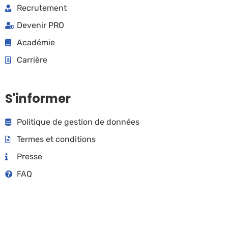
Recrutement
Devenir PRO
Académie
Carrière
S'informer
Politique de gestion de données
Termes et conditions
Presse
FAQ