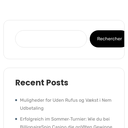
Rechercher
Recent Posts
Muligheder for Uden Rufus og Vækst i Nem
Udbetaling
Erfolgreich im Sommer‑Turnier: Wie du bei
BillionaireSpin Casino die größten Gewinne