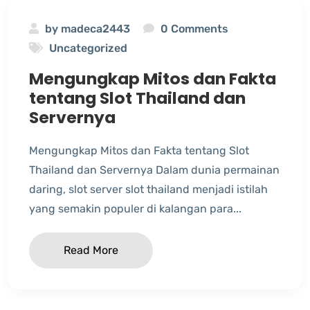
by
madeca2443
0 Comments
Uncategorized
Mengungkap Mitos dan Fakta
tentang Slot Thailand dan
Servernya
Mengungkap Mitos dan Fakta tentang Slot
Thailand dan Servernya Dalam dunia permainan
daring, slot server slot thailand menjadi istilah
yang semakin populer di kalangan para...
Read More