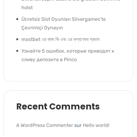
holst
Ücretsiz Slot Oyunları Silvergames’te
Çevrimiçi Oynayın ️
mostbet এর কাজ কি এবং এর কল্যাণকর প্রভাব
Узнайте 5 ошибок, которые приводят к
сливу депозита в Pinco
Recent Comments
A WordPress Commenter
sur
Hello world!