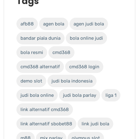
Tags
afb88
agen bola
agen judi bola
bandar piala dunia
bola online judi
bola resmi
cmd368
cmd368 alternatif
cmd368 login
demo slot
judi bola indonesia
judi bola online
judi bola parlay
liga 1
link alternatif cmd368
link alternatif sbobet88
link judi bola
m88
mix parlay
olympus slot