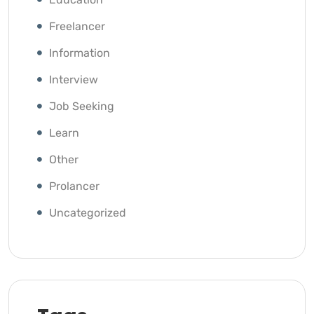
Freelancer
Information
Interview
Job Seeking
Learn
Other
Prolancer
Uncategorized