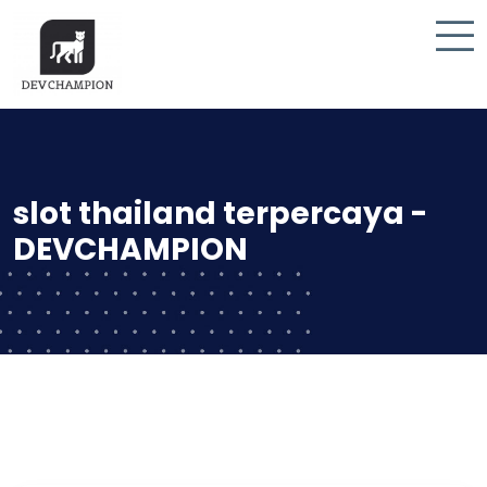
slot thailand terpercaya -
DEVCHAMPION