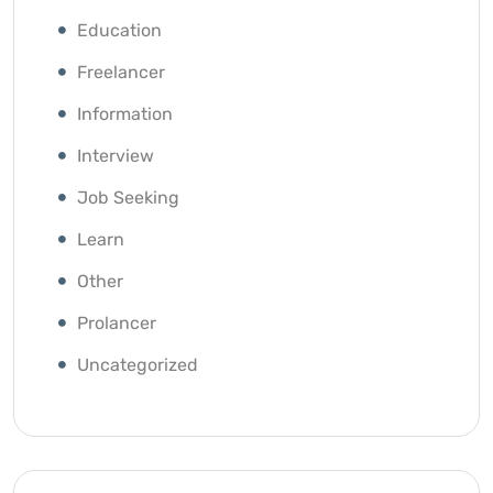
Education
Freelancer
Information
Interview
Job Seeking
Learn
Other
Prolancer
Uncategorized