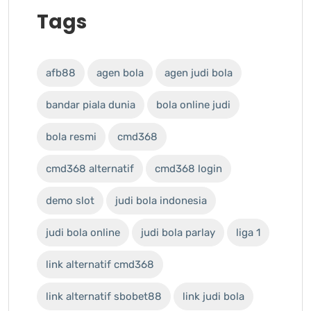
Tags
afb88
agen bola
agen judi bola
bandar piala dunia
bola online judi
bola resmi
cmd368
cmd368 alternatif
cmd368 login
demo slot
judi bola indonesia
judi bola online
judi bola parlay
liga 1
link alternatif cmd368
link alternatif sbobet88
link judi bola