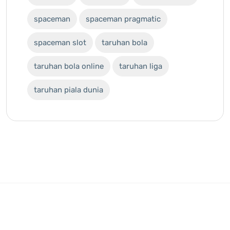
spaceman
spaceman pragmatic
spaceman slot
taruhan bola
taruhan bola online
taruhan liga
taruhan piala dunia