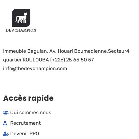
Immeuble Baguian, Av, Houari Boumedienne,Secteur4,
quartier KOULOUBA (+226) 25 65 50 57
info@thedevchampion.com
Accès rapide
Qui sommes nous
Recrutement
Devenir PRO