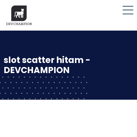
slot scatter hitam -
DEVCHAMPION