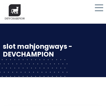
slot mahjongways -
DEVCHAMPION