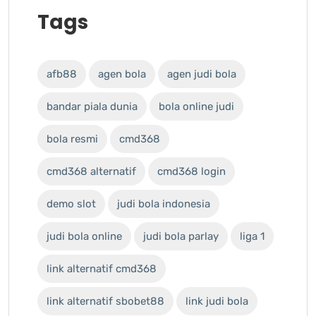
Tags
afb88
agen bola
agen judi bola
bandar piala dunia
bola online judi
bola resmi
cmd368
cmd368 alternatif
cmd368 login
demo slot
judi bola indonesia
judi bola online
judi bola parlay
liga 1
link alternatif cmd368
link alternatif sbobet88
link judi bola