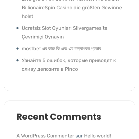
BillionaireSpin Casino die größten Gewinne
holst
Ücretsiz Slot Oyunları Silvergames’te
Çevrimiçi Oynayın ️
mostbet এর কাজ কি এবং এর কল্যাণকর প্রভাব
Узнайте 5 ошибок, которые приводят к
сливу депозита в Pinco
Recent Comments
A WordPress Commenter
sur
Hello world!