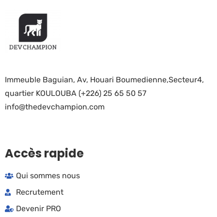
Immeuble Baguian, Av, Houari Boumedienne,Secteur4,
quartier KOULOUBA (+226) 25 65 50 57
info@thedevchampion.com
Accès rapide
Qui sommes nous
Recrutement
Devenir PRO