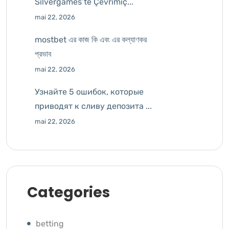
Silvergames’te Çevrimiç...
mai 22, 2026
mostbet এর কাজ কি এবং এর কল্যাণকর
প্রভাব
mai 22, 2026
Узнайте 5 ошибок, которые
приводят к сливу депозита ...
mai 22, 2026
Categories
betting