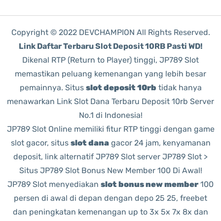
Copyright © 2022 DEVCHAMPION All Rights Reserved.
Link Daftar Terbaru Slot Deposit 10RB Pasti WD!
Dikenal RTP (Return to Player) tinggi, JP789 Slot
memastikan peluang kemenangan yang lebih besar
pemainnya. Situs
slot deposit 10rb
tidak hanya
menawarkan Link Slot Dana Terbaru Deposit 10rb Server
No.1 di Indonesia!
JP789 Slot Online memiliki fitur RTP tinggi dengan game
slot gacor, situs
slot dana
gacor 24 jam, kenyamanan
deposit, link alternatif JP789 Slot server JP789 Slot >
Situs JP789 Slot Bonus New Member 100 Di Awal!
JP789 Slot menyediakan
slot bonus new member
100
persen di awal di depan dengan depo 25 25, freebet
dan peningkatan kemenangan up to 3x 5x 7x 8x dan