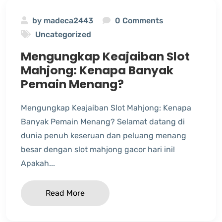
by
madeca2443
0 Comments
Uncategorized
Mengungkap Keajaiban Slot
Mahjong: Kenapa Banyak
Pemain Menang?
Mengungkap Keajaiban Slot Mahjong: Kenapa
Banyak Pemain Menang? Selamat datang di
dunia penuh keseruan dan peluang menang
besar dengan slot mahjong gacor hari ini!
Apakah...
Read More