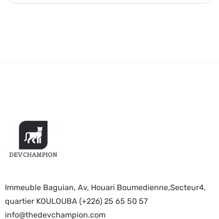
Immeuble Baguian, Av, Houari Boumedienne,Secteur4,
quartier KOULOUBA (+226) 25 65 50 57
info@thedevchampion.com