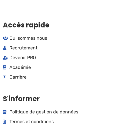
Accès rapide
Qui sommes nous
Recrutement
Devenir PRO
Académie
Carrière
S'informer
Politique de gestion de données
Termes et conditions