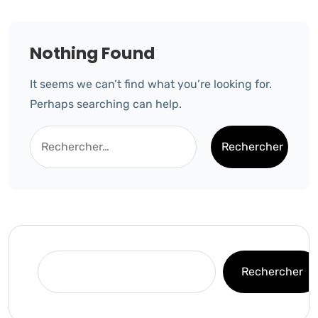
Nothing Found
It seems we can’t find what you’re looking for.
Perhaps searching can help.
Rechercher