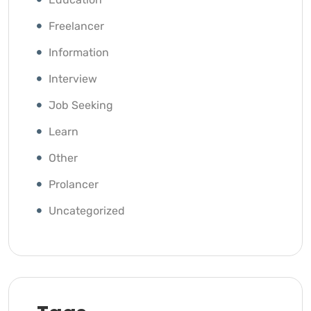
Freelancer
Information
Interview
Job Seeking
Learn
Other
Prolancer
Uncategorized