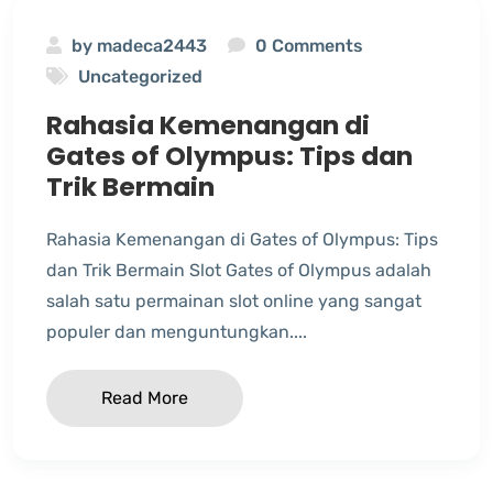
by
madeca2443
0 Comments
Uncategorized
Rahasia Kemenangan di
Gates of Olympus: Tips dan
Trik Bermain
Rahasia Kemenangan di Gates of Olympus: Tips
dan Trik Bermain Slot Gates of Olympus adalah
salah satu permainan slot online yang sangat
populer dan menguntungkan....
Read More