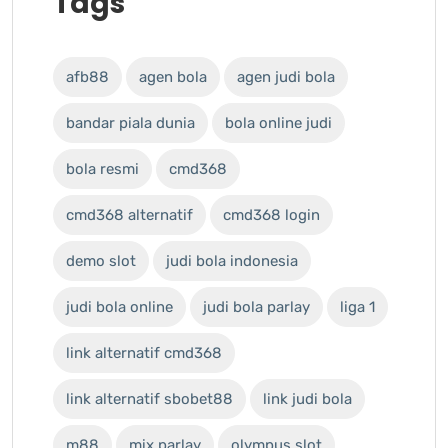
Tags
afb88
agen bola
agen judi bola
bandar piala dunia
bola online judi
bola resmi
cmd368
cmd368 alternatif
cmd368 login
demo slot
judi bola indonesia
judi bola online
judi bola parlay
liga 1
link alternatif cmd368
link alternatif sbobet88
link judi bola
m88
mix parlay
olympus slot