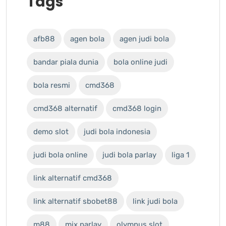
Tags
afb88
agen bola
agen judi bola
bandar piala dunia
bola online judi
bola resmi
cmd368
cmd368 alternatif
cmd368 login
demo slot
judi bola indonesia
judi bola online
judi bola parlay
liga 1
link alternatif cmd368
link alternatif sbobet88
link judi bola
m88
mix parlay
olympus slot