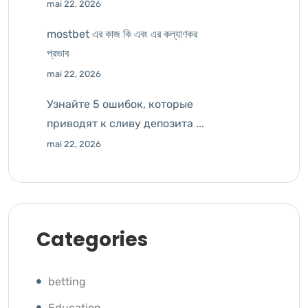
mai 22, 2026
mostbet এর কাজ কি এবং এর কল্যাণকর
প্রভাব
mai 22, 2026
Узнайте 5 ошибок, которые
приводят к сливу депозита ...
mai 22, 2026
Categories
betting
Education