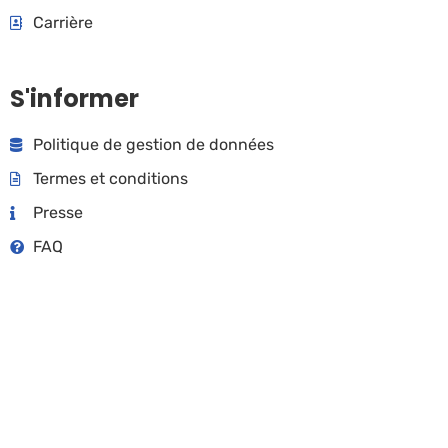
Carrière
S'informer
Politique de gestion de données
Termes et conditions
Presse
FAQ