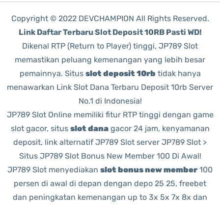
Copyright © 2022 DEVCHAMPION All Rights Reserved.
Link Daftar Terbaru Slot Deposit 10RB Pasti WD!
Dikenal RTP (Return to Player) tinggi, JP789 Slot
memastikan peluang kemenangan yang lebih besar
pemainnya. Situs
slot deposit 10rb
tidak hanya
menawarkan Link Slot Dana Terbaru Deposit 10rb Server
No.1 di Indonesia!
JP789 Slot Online memiliki fitur RTP tinggi dengan game
slot gacor, situs
slot dana
gacor 24 jam, kenyamanan
deposit, link alternatif JP789 Slot server JP789 Slot >
Situs JP789 Slot Bonus New Member 100 Di Awal!
JP789 Slot menyediakan
slot bonus new member
100
persen di awal di depan dengan depo 25 25, freebet
dan peningkatan kemenangan up to 3x 5x 7x 8x dan
10x