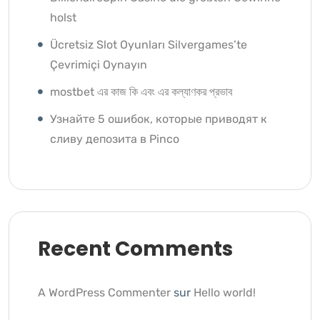
holst
Ücretsiz Slot Oyunları Silvergames’te
Çevrimiçi Oynayın ️
mostbet এর কাজ কি এবং এর কল্যাণকর প্রভাব
Узнайте 5 ошибок, которые приводят к
сливу депозита в Pinco
Recent Comments
A WordPress Commenter
sur
Hello world!