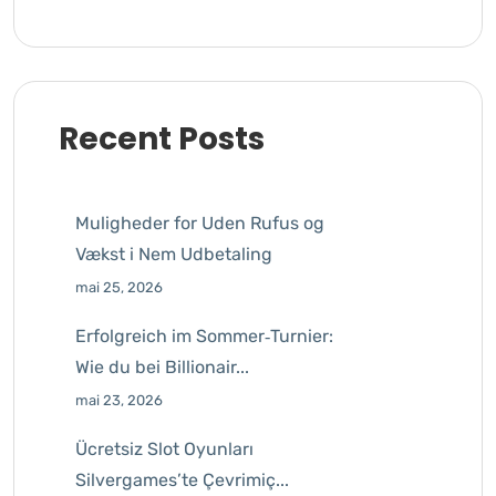
Recent Posts
Muligheder for Uden Rufus og
Vækst i Nem Udbetaling
mai 25, 2026
Erfolgreich im Sommer‑Turnier:
Wie du bei Billionair...
mai 23, 2026
Ücretsiz Slot Oyunları
Silvergames’te Çevrimiç...