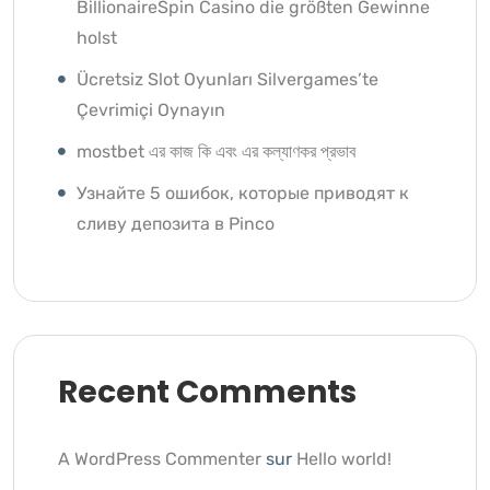
BillionaireSpin Casino die größten Gewinne
holst
Ücretsiz Slot Oyunları Silvergames’te
Çevrimiçi Oynayın ️
mostbet এর কাজ কি এবং এর কল্যাণকর প্রভাব
Узнайте 5 ошибок, которые приводят к
сливу депозита в Pinco
Recent Comments
A WordPress Commenter
sur
Hello world!