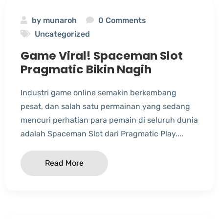
by
munaroh
0 Comments
Uncategorized
Game Viral! Spaceman Slot
Pragmatic Bikin Nagih
Industri game online semakin berkembang
pesat, dan salah satu permainan yang sedang
mencuri perhatian para pemain di seluruh dunia
adalah Spaceman Slot dari Pragmatic Play....
Read More