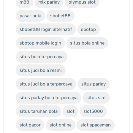
m88
mix parlay
olympus slot
pasar bola
sbobet88
sbobet88 login alternatif
sbotop
sbotop mobile login
situs bola online
situs bola terpercaya
situs judi bola resmi
situs judi bola terpercaya
situs parlay
situs parlay bola terpercaya
situs slot
situs taruhan bola
slot
slot5000
slot gacor
slot online
slot spaceman