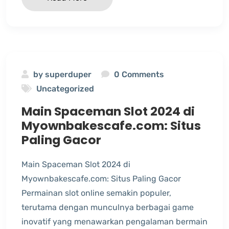
by
superduper
0 Comments
Uncategorized
Main Spaceman Slot 2024 di
Myownbakescafe.com: Situs
Paling Gacor
Main Spaceman Slot 2024 di
Myownbakescafe.com: Situs Paling Gacor
Permainan slot online semakin populer,
terutama dengan munculnya berbagai game
inovatif yang menawarkan pengalaman bermain