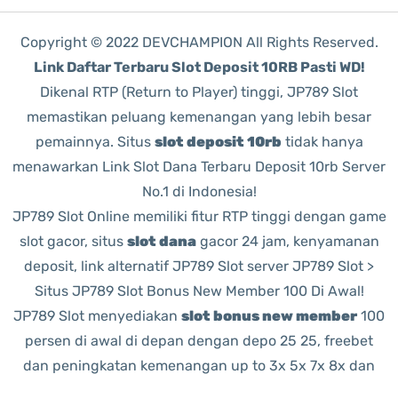
Copyright © 2022 DEVCHAMPION All Rights Reserved.
Link Daftar Terbaru Slot Deposit 10RB Pasti WD!
Dikenal RTP (Return to Player) tinggi, JP789 Slot
memastikan peluang kemenangan yang lebih besar
pemainnya. Situs
slot deposit 10rb
tidak hanya
menawarkan Link Slot Dana Terbaru Deposit 10rb Server
No.1 di Indonesia!
JP789 Slot Online memiliki fitur RTP tinggi dengan game
slot gacor, situs
slot dana
gacor 24 jam, kenyamanan
deposit, link alternatif JP789 Slot server JP789 Slot >
Situs JP789 Slot Bonus New Member 100 Di Awal!
JP789 Slot menyediakan
slot bonus new member
100
persen di awal di depan dengan depo 25 25, freebet
dan peningkatan kemenangan up to 3x 5x 7x 8x dan
10x