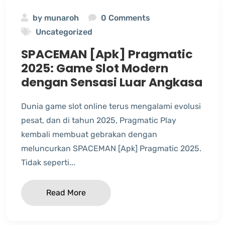
by
munaroh
0 Comments
Uncategorized
SPACEMAN [Apk] Pragmatic
2025: Game Slot Modern
dengan Sensasi Luar Angkasa
Dunia game slot online terus mengalami evolusi
pesat, dan di tahun 2025, Pragmatic Play
kembali membuat gebrakan dengan
meluncurkan SPACEMAN [Apk] Pragmatic 2025.
Tidak seperti...
Read More