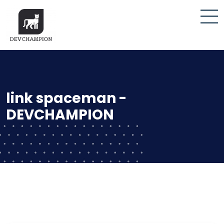
link spaceman -
DEVCHAMPION