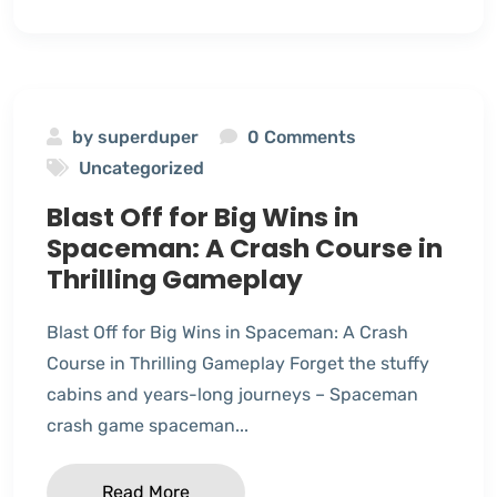
by
superduper
0 Comments
Uncategorized
Blast Off for Big Wins in
Spaceman: A Crash Course in
Thrilling Gameplay
Blast Off for Big Wins in Spaceman: A Crash
Course in Thrilling Gameplay Forget the stuffy
cabins and years-long journeys – Spaceman
crash game spaceman...
Read More