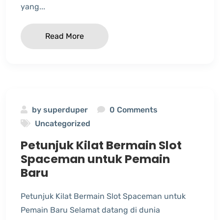
yang...
Read More
by
superduper
0 Comments
Uncategorized
Petunjuk Kilat Bermain Slot
Spaceman untuk Pemain
Baru
Petunjuk Kilat Bermain Slot Spaceman untuk
Pemain Baru Selamat datang di dunia