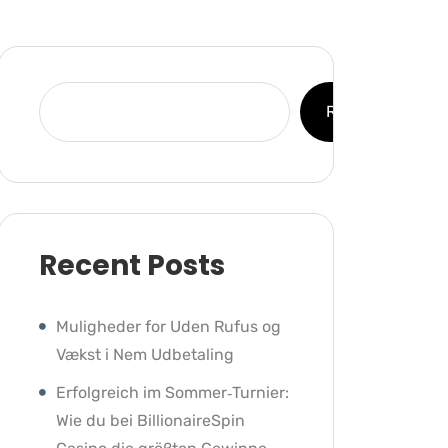
Rechercher
Recent Posts
Muligheder for Uden Rufus og
Vækst i Nem Udbetaling
Erfolgreich im Sommer‑Turnier:
Wie du bei BillionaireSpin