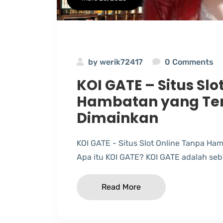
by
werik72417
0 Comments
KOI GATE – Situs Sl
Hambatan yang Te
Dimainkan
KOI GATE - Situs Slot Online Tanpa H
Apa itu KOI GATE? KOI GATE adalah sebua
Read More