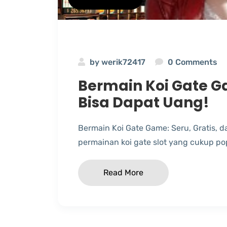
by
werik72417
0 Comments
Bermain Koi Gate Ga
Bisa Dapat Uang!
Bermain Koi Gate Game: Seru, Gratis, d
permainan koi gate slot yang cukup po
Read More