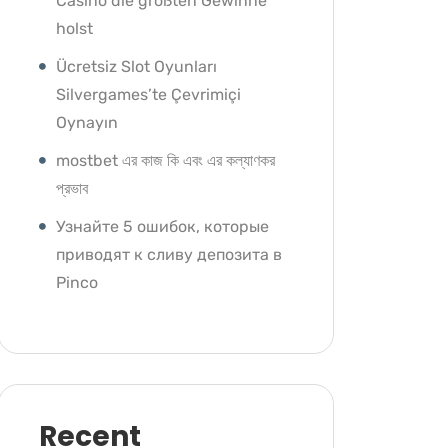
Casino die größten Gewinne
holst
Ücretsiz Slot Oyunları
Silvergames’te Çevrimiçi
Oynayın ️
mostbet এর কাজ কি এবং এর কল্যাণকর
প্রভাব
Узнайте 5 ошибок, которые
приводят к сливу депозита в
Pinco
Recent