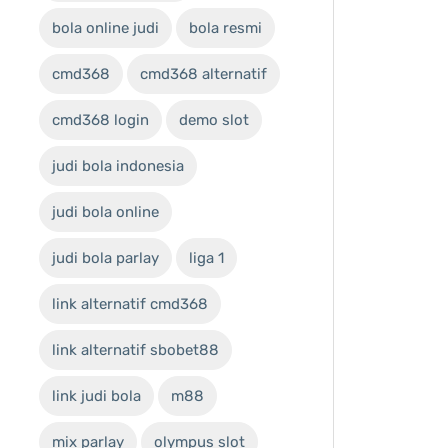
bola online judi
bola resmi
cmd368
cmd368 alternatif
cmd368 login
demo slot
judi bola indonesia
judi bola online
judi bola parlay
liga 1
link alternatif cmd368
link alternatif sbobet88
link judi bola
m88
mix parlay
olympus slot