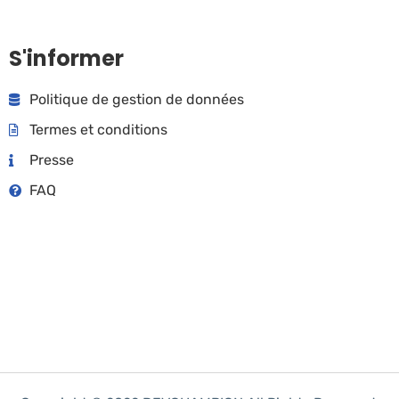
S'informer
Politique de gestion de données
Termes et conditions
Presse
FAQ