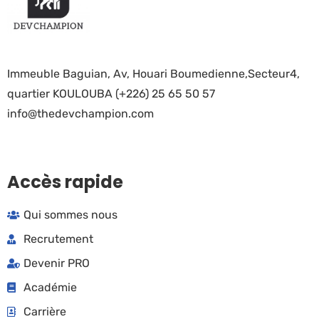
Immeuble Baguian, Av, Houari Boumedienne,Secteur4,
quartier KOULOUBA (+226) 25 65 50 57
info@thedevchampion.com
Accès rapide
Qui sommes nous
Recrutement
Devenir PRO
Académie
Carrière