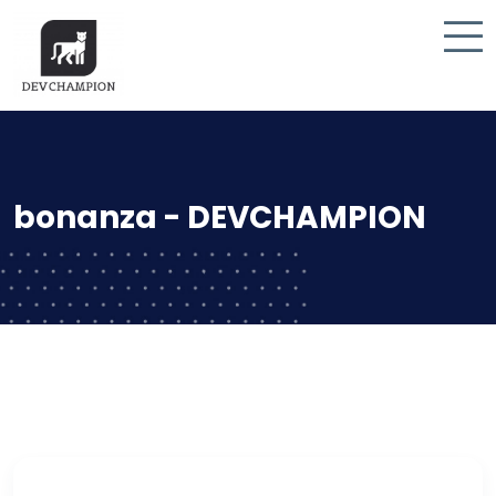
bonanza - DEVCHAMPION