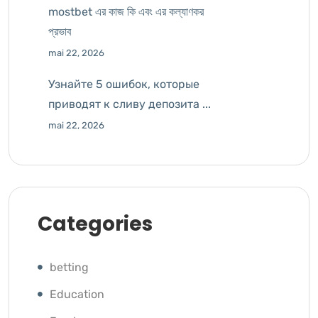
mostbet এর কাজ কি এবং এর কল্যাণকর
প্রভাব
mai 22, 2026
Узнайте 5 ошибок, которые
приводят к сливу депозита ...
mai 22, 2026
Categories
betting
Education