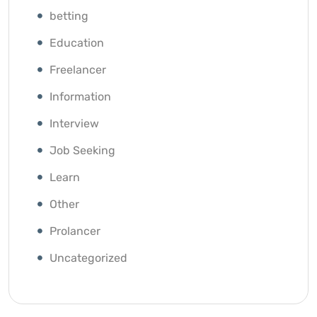
betting
Education
Freelancer
Information
Interview
Job Seeking
Learn
Other
Prolancer
Uncategorized