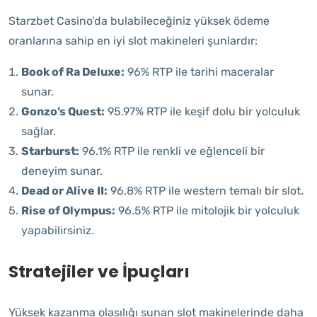
Starzbet Casino’da bulabileceğiniz yüksek ödeme
oranlarına sahip en iyi slot makineleri şunlardır:
Book of Ra Deluxe:
96% RTP ile tarihi maceralar
sunar.
Gonzo’s Quest:
95.97% RTP ile keşif dolu bir yolculuk
sağlar.
Starburst:
96.1% RTP ile renkli ve eğlenceli bir
deneyim sunar.
Dead or Alive II:
96.8% RTP ile western temalı bir slot.
Rise of Olympus:
96.5% RTP ile mitolojik bir yolculuk
yapabilirsiniz.
Stratejiler ve İpuçları
Yüksek kazanma olasılığı sunan slot makinelerinde daha