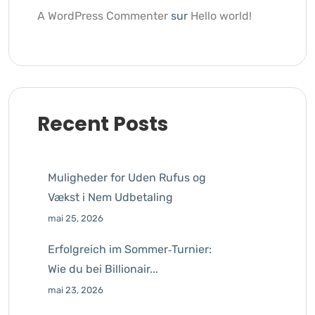
A WordPress Commenter
sur
Hello world!
Recent Posts
Muligheder for Uden Rufus og
Vækst i Nem Udbetaling
mai 25, 2026
Erfolgreich im Sommer‑Turnier:
Wie du bei Billionair...
mai 23, 2026