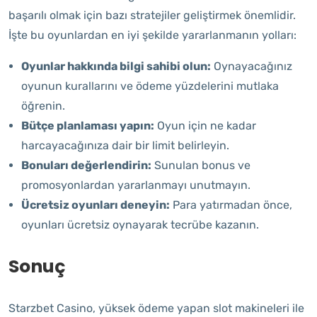
başarılı olmak için bazı stratejiler geliştirmek önemlidir.
İşte bu oyunlardan en iyi şekilde yararlanmanın yolları:
Oyunlar hakkında bilgi sahibi olun:
Oynayacağınız
oyunun kurallarını ve ödeme yüzdelerini mutlaka
öğrenin.
Bütçe planlaması yapın:
Oyun için ne kadar
harcayacağınıza dair bir limit belirleyin.
Bonuları değerlendirin:
Sunulan bonus ve
promosyonlardan yararlanmayı unutmayın.
Ücretsiz oyunları deneyin:
Para yatırmadan önce,
oyunları ücretsiz oynayarak tecrübe kazanın.
Sonuç
Starzbet Casino, yüksek ödeme yapan slot makineleri ile