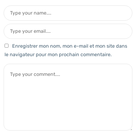
Enregistrer mon nom, mon e-mail et mon site dans
le navigateur pour mon prochain commentaire.