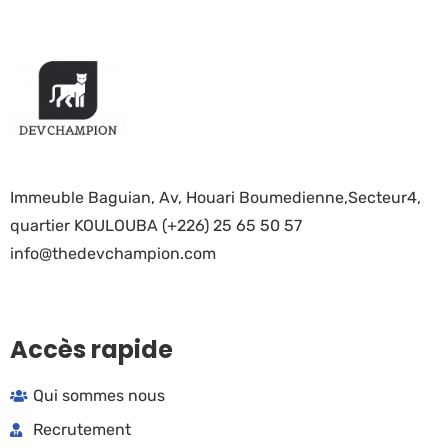
Immeuble Baguian, Av, Houari Boumedienne,Secteur4,
quartier KOULOUBA (+226) 25 65 50 57
info@thedevchampion.com
Accès rapide
Qui sommes nous
Recrutement