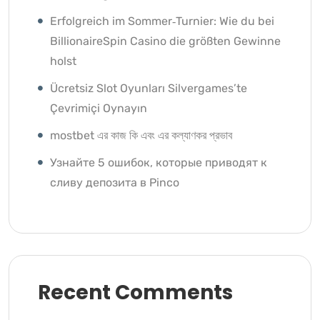
Erfolgreich im Sommer‑Turnier: Wie du bei
BillionaireSpin Casino die größten Gewinne
holst
Ücretsiz Slot Oyunları Silvergames’te
Çevrimiçi Oynayın ️
mostbet এর কাজ কি এবং এর কল্যাণকর প্রভাব
Узнайте 5 ошибок, которые приводят к
сливу депозита в Pinco
Recent Comments