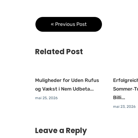
« Previous Post
Related Post
Muligheder for Uden Rufus
Erfolgreic
og Vækst i Nem Udbeta...
Sommer‑Tur
Billi...
mai 25, 2026
mai 23, 2026
Leave a Reply