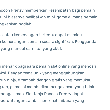
a Racoon Frenzy memberikan kesempatan bagi pemain
 ini biasanya melibatkan mini-game di mana pemain
ngkapkan hadiah.
bol atau kemenangan tertentu dapat memicu
 kemenangan pemain secara signifikan. Pengganda
 yang muncul dan fitur yang aktif.
g menarik bagi para pemain slot online yang mencari
aksi. Dengan tema unik yang menggabungkan
un ninja, ditambah dengan grafis yang memukau
ngkan, game ini memberikan pengalaman yang tidak
pengalaman, Slot Ninja Racoon Frenzy dapat
 keberuntungan sambil menikmati hiburan yang