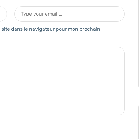
 site dans le navigateur pour mon prochain