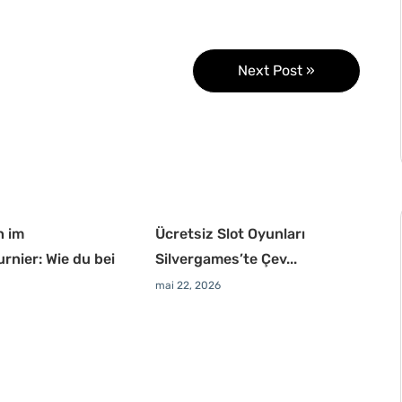
Next Post »
h im
Ücretsiz Slot Oyunları
nier: Wie du bei
Silvergames’te Çev...
mai 22, 2026