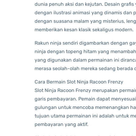
dunia penuh aksi dan kejutan. Desain graf
dengan ilustrasi animasi yang dinamis dan
dengan suasana malam yang misterius, len
memberikan kesan klasik sekaligus modern.
Rakun ninja sendiri digambarkan dengan g
ninja dengan topeng hitam yang menambah 
yang digunakan dalam permainan ini diran
merasa seolah-olah mereka sedang berada di
Cara Bermain Slot Ninja Racoon Frenzy
Slot Ninja Racoon Frenzy merupakan permai
garis pembayaran. Pemain dapat menyesuai
gulungan untuk mencoba memenangkan hadia
tujuan utama permainan ini adalah untuk me
pembayaran yang aktif.