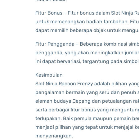
Fitur Bonus – Fitur bonus dalam Slot Ninj
untuk memenangkan hadiah tambahan. Fitur
dapat memilih beberapa objek untuk mengu
Fitur Pengganda – Beberapa kombinasi sim
pengganda, yang akan meningkatkan jumlah
ini dapat bervariasi, tergantung pada simbol
Kesimpulan
Slot Ninja Racoon Frenzy adalah pilihan yan
pengalaman bermain yang seru dan penuh 
elemen budaya Jepang dan petualangan rak
serta berbagai fitur bonus yang menguntu
terlupakan. Baik pemula maupun pemain ber
menjadi pilihan yang tepat untuk menjajal
menyenangkan.