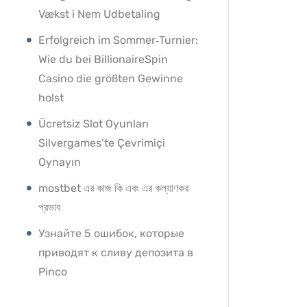
Vækst i Nem Udbetaling
Erfolgreich im Sommer‑Turnier:
Wie du bei BillionaireSpin
Casino die größten Gewinne
holst
Ücretsiz Slot Oyunları
Silvergames’te Çevrimiçi
Oynayın ️
mostbet এর কাজ কি এবং এর কল্যাণকর
প্রভাব
Узнайте 5 ошибок, которые
приводят к сливу депозита в
Pinco