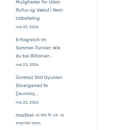
Muligheder for Uden
Rufus og Vækst i Nem
Udbetaling
mai 25, 2026
Erfolgreich im
Sommer‑Turnier: Wie
du bei Billionair...
mai 23, 2026
Ücretsiz Slot Oyunları
Silvergames’te
Çevrimiç...
mai 22, 2026
mostbet এর কাজ কি এবং এর
কল্যাণকর প্রভাব