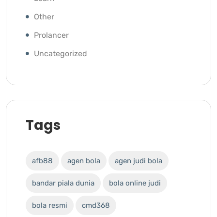
Other
Prolancer
Uncategorized
Tags
afb88
agen bola
agen judi bola
bandar piala dunia
bola online judi
bola resmi
cmd368