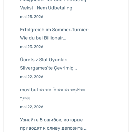
Vækst i Nem Udbetaling
mai 25, 2026
Erfolgreich im Sommer‑Turnier:
Wie du bei Billionair...
mai 23, 2026
Ücretsiz Slot Oyunları
Silvergames’te Çevrimiç...
mai 22, 2026
mostbet এর কাজ কি এবং এর কল্যাণকর
প্রভাব
mai 22, 2026
Узнайте 5 ошибок, которые
приводят к сливу депозита ...