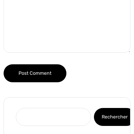
Post Comment
Rechercher