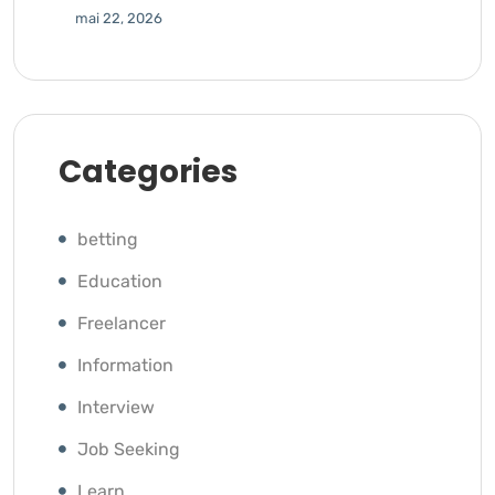
mai 22, 2026
Categories
betting
Education
Freelancer
Information
Interview
Job Seeking
Learn