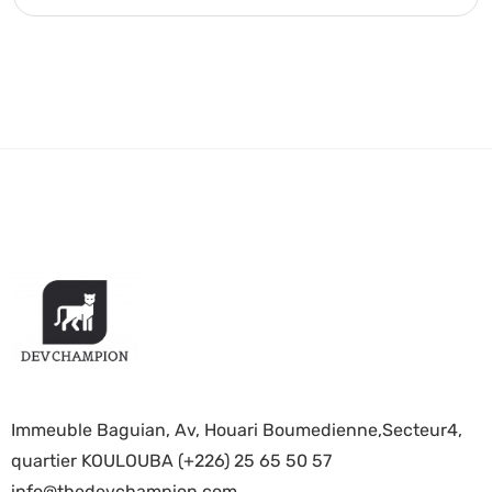
Immeuble Baguian, Av, Houari Boumedienne,Secteur4,
quartier KOULOUBA (+226) 25 65 50 57
info@thedevchampion.com