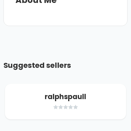
About Me
Suggested sellers
ralphspaull