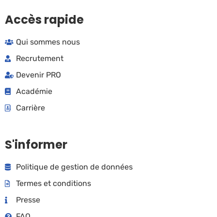
Accès rapide
Qui sommes nous
Recrutement
Devenir PRO
Académie
Carrière
S'informer
Politique de gestion de données
Termes et conditions
Presse
FAQ