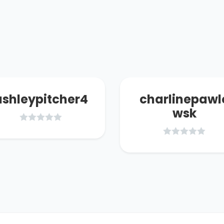
ashleypitcher4
charlinepawl
wsk