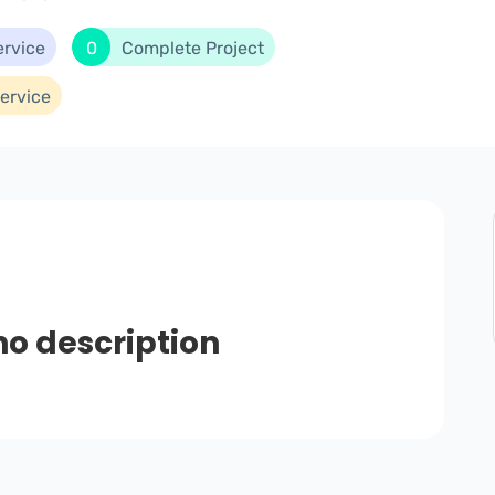
ervice
0
Complete Project
ervice
no description