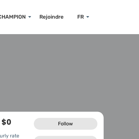
CHAMPION
Rejoindre
FR
$0
Follow
urly rate