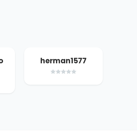
o
herman1577
mr