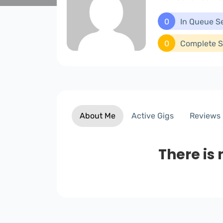
0
In Queue S
0
Complete S
About Me
Active Gigs
Reviews
There is 