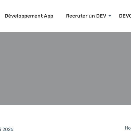
Développement App
Recruter un DEV
DEV
Ho
i 2026