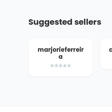
Suggested sellers
ong
marjorieferreir
a