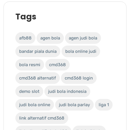
Tags
afb88
agen bola
agen judi bola
bandar piala dunia
bola online judi
bola resmi
cmd368
cmd368 alternatif
cmd368 login
demo slot
judi bola indonesia
judi bola online
judi bola parlay
liga 1
link alternatif cmd368