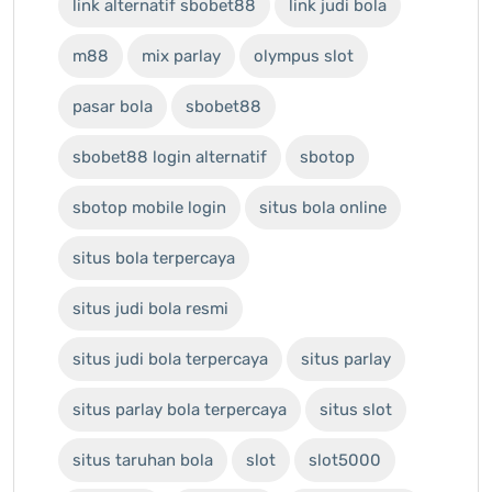
link alternatif sbobet88
link judi bola
m88
mix parlay
olympus slot
pasar bola
sbobet88
sbobet88 login alternatif
sbotop
sbotop mobile login
situs bola online
situs bola terpercaya
situs judi bola resmi
situs judi bola terpercaya
situs parlay
situs parlay bola terpercaya
situs slot
situs taruhan bola
slot
slot5000