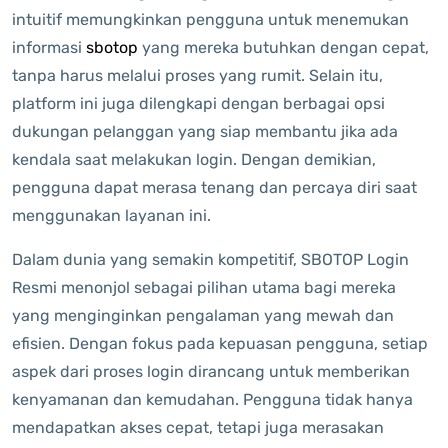
intuitif memungkinkan pengguna untuk menemukan
informasi
sbotop
yang mereka butuhkan dengan cepat,
tanpa harus melalui proses yang rumit. Selain itu,
platform ini juga dilengkapi dengan berbagai opsi
dukungan pelanggan yang siap membantu jika ada
kendala saat melakukan login. Dengan demikian,
pengguna dapat merasa tenang dan percaya diri saat
menggunakan layanan ini.
Dalam dunia yang semakin kompetitif, SBOTOP Login
Resmi menonjol sebagai pilihan utama bagi mereka
yang menginginkan pengalaman yang mewah dan
efisien. Dengan fokus pada kepuasan pengguna, setiap
aspek dari proses login dirancang untuk memberikan
kenyamanan dan kemudahan. Pengguna tidak hanya
mendapatkan akses cepat, tetapi juga merasakan