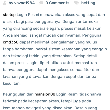
by
vovae1984
0 Comments
betting
sbotop
Login Resmi menawarkan akses yang cepat dan
efisien bagi para penggunanya. Dengan antarmuka
yang dirancang secara elegan, proses masuk ke akun
Anda menjadi sangat mudah dan nyaman. Pengguna
cmd368
dapat menikmati pengalaman yang mulus
tanpa hambatan, berkat sistem keamanan yang canggih
dan teknologi terkini yang diterapkan. Setiap detail
dalam proses login diperhatikan untuk memastikan
bahwa pengguna dapat mengakses semua fitur dan
layanan yang ditawarkan dengan cepat dan tanpa
kesulitan.
Keunggulan dari
mansion88
Login Resmi tidak hanya
terletak pada kecepatan akses, tetapi juga pada
kemudahan navigasi yang disediakan. Desain yang