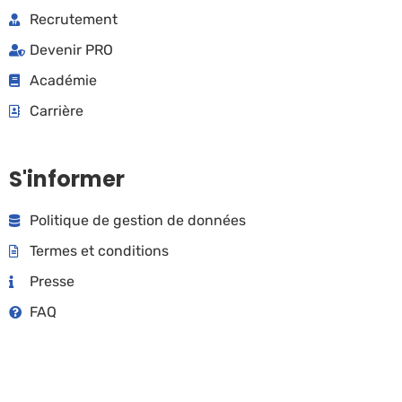
Recrutement
Devenir PRO
Académie
Carrière
S'informer
Politique de gestion de données
Termes et conditions
Presse
FAQ