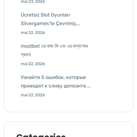
mai 23, 2026
Ücretsiz Slot Oyunları
Silvergames’te Çevrimiç...
mai 22, 2026
mostbet এর কাজ কি এবং এর কল্যাণকর
প্রভাব
mai 22, 2026
Узнайте 5 ошибок, которые
приводят к сливу депозита ...
mai 22, 2026