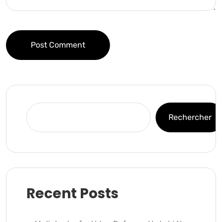
Post Comment
Rechercher
Recent Posts