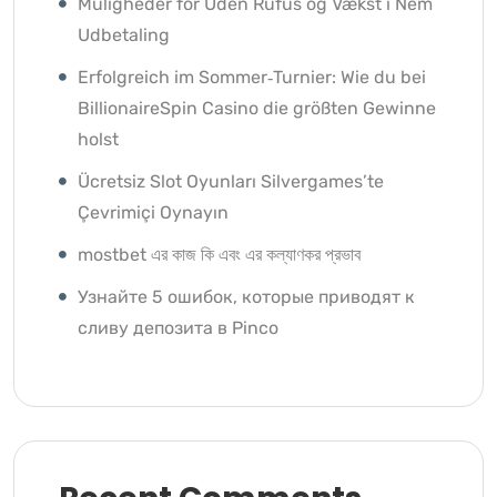
Muligheder for Uden Rufus og Vækst i Nem
Udbetaling
Erfolgreich im Sommer‑Turnier: Wie du bei
BillionaireSpin Casino die größten Gewinne
holst
Ücretsiz Slot Oyunları Silvergames’te
Çevrimiçi Oynayın ️
mostbet এর কাজ কি এবং এর কল্যাণকর প্রভাব
Узнайте 5 ошибок, которые приводят к
сливу депозита в Pinco