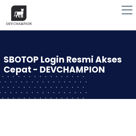
SBOTOP Login Resmi Akses
Cepat - DEVCHAMPION