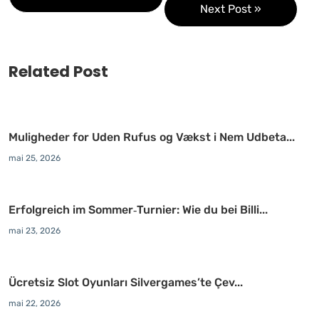
Next Post »
Related Post
Muligheder for Uden Rufus og Vækst i Nem Udbeta...
mai 25, 2026
Erfolgreich im Sommer‑Turnier: Wie du bei Billi...
mai 23, 2026
Ücretsiz Slot Oyunları Silvergames’te Çev...
mai 22, 2026