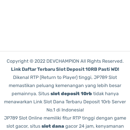
Copyright © 2022 DEVCHAMPION All Rights Reserved.
Link Daftar Terbaru Slot Deposit 10RB Pasti WD!
Dikenal RTP (Return to Player) tinggi, JP789 Slot
memastikan peluang kemenangan yang lebih besar
pemainnya. Situs
slot deposit 10rb
tidak hanya
menawarkan Link Slot Dana Terbaru Deposit 10rb Server
No.1 di Indonesia!
JP789 Slot Online memiliki fitur RTP tinggi dengan game
slot gacor, situs
slot dana
gacor 24 jam, kenyamanan