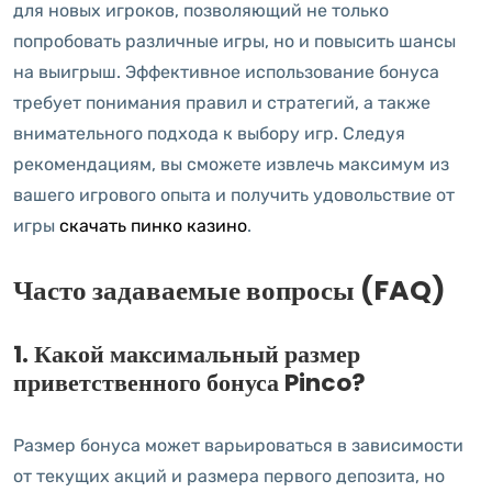
для новых игроков, позволяющий не только
попробовать различные игры, но и повысить шансы
на выигрыш. Эффективное использование бонуса
требует понимания правил и стратегий, а также
внимательного подхода к выбору игр. Следуя
рекомендациям, вы сможете извлечь максимум из
вашего игрового опыта и получить удовольствие от
игры
скачать пинко казино
.
Часто задаваемые вопросы (FAQ)
1. Какой максимальный размер
приветственного бонуса Pinco?
Размер бонуса может варьироваться в зависимости
от текущих акций и размера первого депозита, но