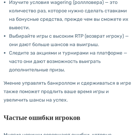
Изучите условия wagering (роллловера) — это
количество раз, которое нужно сделать ставками
на бонусные средства, прежде чем вы сможете их
вывести.
Выбирайте игры с высоким RTP (возврат игроку) —
они дают больше шансов на выигрыш.
Следите за акциями и турнирами на платформе —
часто они дают возможность выиграть
дополнительные призы.
Умение управлять банкроллом и сдерживаться в игре
также поможет продлить ваше время игры и
увеличить шансы на успех.
Частые ошибки игроков
Многие новички совершают ошибки, которые