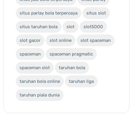
situs parlay bola terpercaya
situs slot
situs taruhan bola
slot
slot5000
slot gacor
slot online
slot spaceman
spaceman
spaceman pragmatic
spaceman slot
taruhan bola
taruhan bola online
taruhan liga
taruhan piala dunia