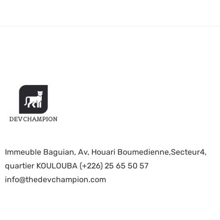
Immeuble Baguian, Av, Houari Boumedienne,Secteur4,
quartier KOULOUBA (+226) 25 65 50 57
info@thedevchampion.com