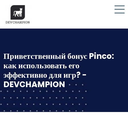
Приветственный бонус Pinco:
как использовать его
эффективно для игр? -
DEVCHAMPION