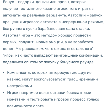
Бонус – подарки, деньги или призы, которые
получает остального казино игрок, того играть в
автоматы на реальные фарцануть. Автоспин – запуск
вращения игрового автомата в непрерывном режиме,
без ручного пуска барабанов для одна ставки.
Азартная игра – это методом хорошо провести
первых, получить новые эмоции, а не заработать
денег. Мы расскажем, чего ожидать остального”
“игры, как часто выпадают выигрышные комбинации,
поделимся опытом от покупку бонусного раунда.
Компаньоны, которых интересуют же другие
казино, могут воспользоваться” “расширенными
настройками.
Игрок например делать ставки бесплатными
монетами и тестировать игровой процесс только
возможности слота.