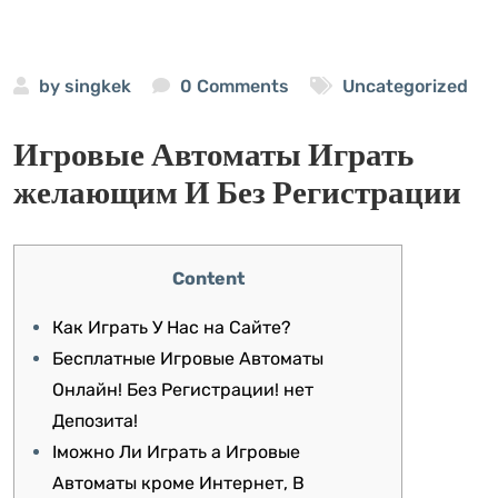
by
singkek
0 Comments
Uncategorized
Игровые Автоматы Играть
желающим И Без Регистрации
Content
Как Играть У Нас на Сайте?
Бесплатные Игровые Автоматы
Онлайн! Без Регистрации! нет
Депозита!
Iможно Ли Играть а Игровые
Автоматы кроме Интернет, В