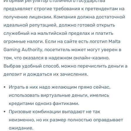
Игорный регулятор столичного государства
предъявляет строгие требования к претендентам на
получение лицензии. Компания должна достаточной
идеальной репутацией, должно готовой открыть
служебный на мальтийской пределах и платить
огромные налоги. Если на сайте есть логотип Malta
Gaming Authority, посетитель может могут уверен в
том, что оказался в надежном онлайн-казино.
Выбрав удобный способ, можно перечислить деньги а
депозит и дождаться их зачисления.
Играть в них надо желающим прямо сейчас,
использовать виртуальные деньги, имелись
кредитами одноиз фантиками.
Призовые комбинации выпадают не так
неизменно, но их размер полностью оправдывает
ожидание.