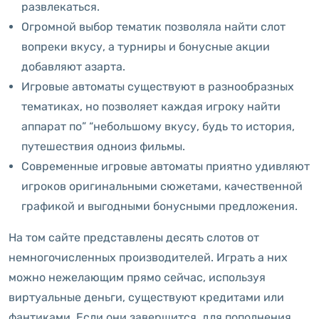
развлекаться.
Огромной выбор тематик позволяла найти слот
вопреки вкусу, а турниры и бонусные акции
добавляют азарта.
Игровые автоматы существуют в разнообразных
тематиках, но позволяет каждая игроку найти
аппарат по” “небольшому вкусу, будь то история,
путешествия одноиз фильмы.
Современные игровые автоматы приятно удивляют
игроков оригинальными сюжетами, качественной
графикой и выгодными бонусными предложения.
На том сайте представлены десять слотов от
немногочисленных производителей. Играть а них
можно нежелающим прямо сейчас, используя
виртуальные деньги, существуют кредитами или
фантиками. Если они завершится, для пополнения