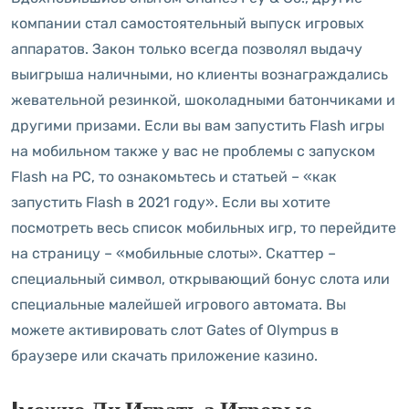
компании стал самостоятельный выпуск игровых
аппаратов. Закон только всегда позволял выдачу
выигрыша наличными, но клиенты вознаграждались
жевательной резинкой, шоколадными батончиками и
другими призами. Если вы вам запустить Flash игры
на мобильном также у вас не проблемы с запуском
Flash на PC, то ознакомьтесь и статьей – «как
запустить Flash в 2021 году». Если вы хотите
посмотреть весь список мобильных игр, то перейдите
на страницу – «мобильные слоты». Скаттер –
специальный символ, открывающий бонус слота или
специальные малейшей игрового автомата. Вы
можете активировать слот Gates of Olympus в
браузере или скачать приложение казино.