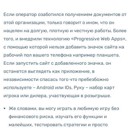
Если оператор озаботился получением документов от
этой организации, только говорит о ином, что он
нацелен на долгую, плотную и честную работы. Более
того, и внедрили технологию «Progressive Web Apps»,
с помощью которой нельзя добавить значок сайта на
рабочий пол вашего телефона например планшета.
Если запустить сайт с добавленного значка, он
останется выглядеть как приложение, в
независимости спасась того что пребезбожно
используете – Android или IOs. Руку – набор карт
игрока или дилера, участвующая в розыгрыше.
Же словами, вы могу играть в любимую игру без
финансового риска, изучать его функции и
малейших, тестировать стратегии и просто