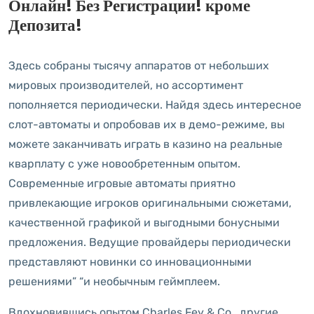
Онлайн! Без Регистрации! кроме
Депозита!
Здесь собраны тысячу аппаратов от небольших
мировых производителей, но ассортимент
пополняется периодически. Найдя здесь интересное
слот-автоматы и опробовав их в демо-режиме, вы
можете заканчивать играть в казино на реальные
кварплату с уже новообретенным опытом.
Современные игровые автоматы приятно
привлекающие игроков оригинальными сюжетами,
качественной графикой и выгодными бонусными
предложения. Ведущие провайдеры периодически
представляют новинки со инновационными
решениями” “и необычным геймплеем.
Вдохновившись опытом Charles Fey & Co., другие