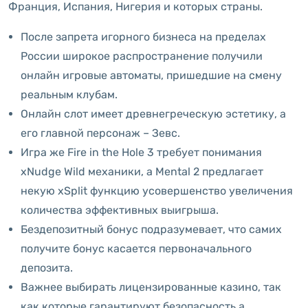
Франция, Испания, Нигерия и которых страны.
После запрета игорного бизнеса на пределах
России широкое распространение получили
онлайн игровые автоматы, пришедшие на смену
реальным клубам.
Онлайн слот имеет древнегреческую эстетику, а
его главной персонаж – Зевс.
Игра же Fire in the Hole 3 требует понимания
xNudge Wild механики, а Mental 2 предлагает
некую xSplit функцию усовершенство увеличения
количества эффективных выигрыша.
Бездепозитный бонус подразумевает, что самих
получите бонус касается первоначального
депозита.
Важнее выбирать лицензированные казино, так
как которые гарантируют безопасность а