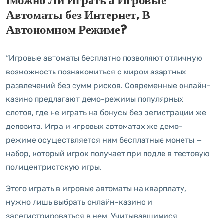
Iможно Ли Играть а Игровые
Автоматы без Интернет, В
Автономном Режиме?
“Игровые автоматы бесплатно позволяют отличную
возможность познакомиться с миром азартных
развлечений без сумм рисков. Современные онлайн-
казино предлагают демо-режимы популярных
слотов, где не играть на бонусы без регистрации же
депозита. Игра и игровых автоматах же демо-
режиме осуществляется ним бесплатные монеты —
набор, который игрок получает при подле в тестовую
полицентристскую игры.
Этого играть в игровые автоматы на кварплату,
нужно лишь выбрать онлайн-казино и
зарегистрироваться в нем. Учитывавшимися