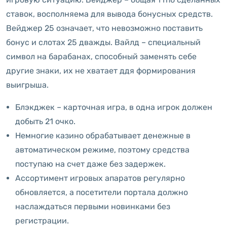
ставок, восполняема для вывода бонусных средств.
Вейджер 25 означает, что невозможно поставить
бонус и слотах 25 дважды. Вайлд – специальный
символ на барабанах, способный заменять себе
другие знаки, их не хватает ддя формирования
выигрыша.
Блэкджек – карточная игра, в одна игрок должен
добыть 21 очко.
Немногие казино обрабатывает денежные в
автоматическом режиме, поэтому средства
поступаю на счет даже без задержек.
Ассортимент игровых апаратов регулярно
обновляется, а посетители портала должно
наслаждаться первыми новинками без
регистрации.