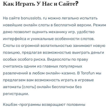
Как Играть У Нас и Сайте?
На сайте bonusslots. ru можно легально испытать
новейшие онлайн слоты в бесплатной версии. Режим
демо позволит оценить механику игр, удобство
интерфейса и уникальные особенности слотов.
Слоты со огромной волатильностью занимают новую
позицию, предлагая возможностью выиграть деньги
особых особого риска. Видеослоты по праву
считались одним из главных популярных
развлечений в любом онлайн-казино. В Torofun мы
предлагаем вам возможность играть в игровые
автоматы (слоты) онлайн бесплатнои без
регистрации.
Кэшбэк-программы возвращают половины