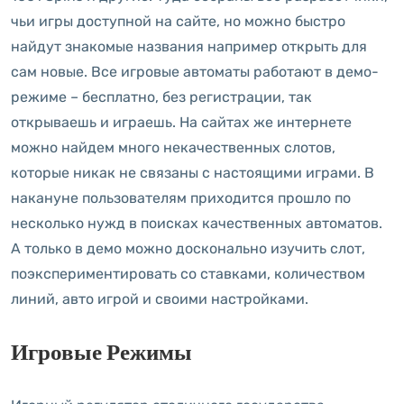
чьи игры доступной на сайте, но можно быстро
найдут знакомые названия например открыть для
сам новые. Все игровые автоматы работают в демо-
режиме – бесплатно, без регистрации, так
открываешь и играешь. На сайтах же интернете
можно найдем много некачественных слотов,
которые никак не связаны с настоящими играми. В
накануне пользователям приходится прошло по
несколько нужд в поисках качественных автоматов.
А только в демо можно досконально изучить слот,
поэкспериментировать со ставками, количеством
линий, авто игрой и своими настройками.
Игровые Режимы