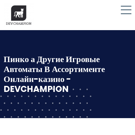
Пинко а Другие Игровые
Автоматы В Ассортименте
Онлайн-казино -
DEVCHAMPION