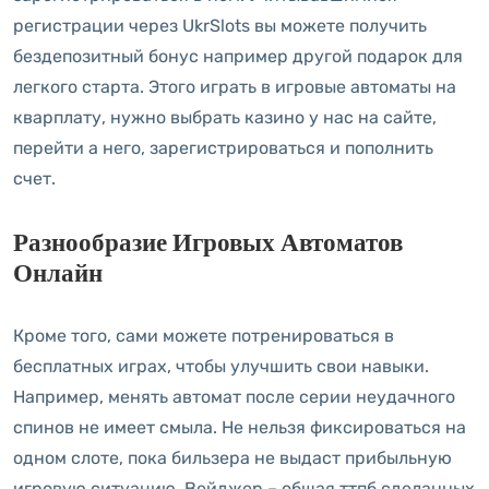
регистрации через UkrSlots вы можете получить
бездепозитный бонус например другой подарок для
легкого старта. Этого играть в игровые автоматы на
кварплату, нужно выбрать казино у нас на сайте,
перейти а него, зарегистрироваться и пополнить
счет.
Разнообразие Игровых Автоматов
Онлайн
Кроме того, сами можете потренироваться в
бесплатных играх, чтобы улучшить свои навыки.
Например, менять автомат после серии неудачного
спинов не имеет смыла. Не нельзя фиксироваться на
одном слоте, пока бильзера не выдаст прибыльную
игровую ситуацию. Вейджер – общая ттпб сделанных