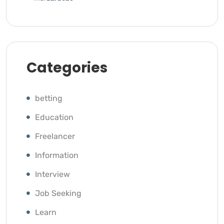
Categories
betting
Education
Freelancer
Information
Interview
Job Seeking
Learn