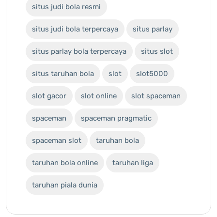
situs judi bola resmi
situs judi bola terpercaya
situs parlay
situs parlay bola terpercaya
situs slot
situs taruhan bola
slot
slot5000
slot gacor
slot online
slot spaceman
spaceman
spaceman pragmatic
spaceman slot
taruhan bola
taruhan bola online
taruhan liga
taruhan piala dunia