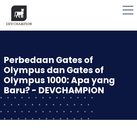
Perbedaan Gates of
Olympus dan Gates of
Olympus 1000: Apa yang
Baru? - DEVCHAMPION