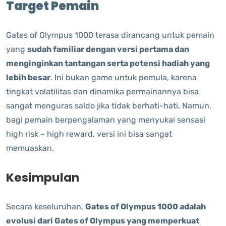
Target Pemain
Gates of Olympus 1000 terasa dirancang untuk pemain
yang
sudah familiar dengan versi pertama dan
menginginkan tantangan serta potensi hadiah yang
lebih besar
. Ini bukan game untuk pemula, karena
tingkat volatilitas dan dinamika permainannya bisa
sangat menguras saldo jika tidak berhati-hati. Namun,
bagi pemain berpengalaman yang menyukai sensasi
high risk – high reward, versi ini bisa sangat
memuaskan.
Kesimpulan
Secara keseluruhan,
Gates of Olympus 1000 adalah
evolusi dari Gates of Olympus yang memperkuat