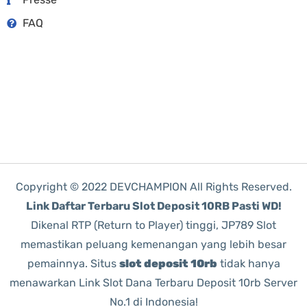
FAQ
Copyright © 2022 DEVCHAMPION All Rights Reserved.
Link Daftar Terbaru Slot Deposit 10RB Pasti WD!
Dikenal RTP (Return to Player) tinggi, JP789 Slot
memastikan peluang kemenangan yang lebih besar
pemainnya. Situs
slot deposit 10rb
tidak hanya
menawarkan Link Slot Dana Terbaru Deposit 10rb Server
No.1 di Indonesia!