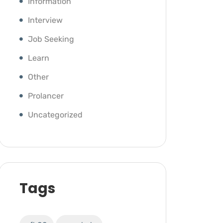
Information
Interview
Job Seeking
Learn
Other
Prolancer
Uncategorized
Tags