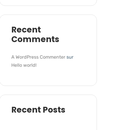
Recent
Comments
A WordPress Commenter
sur
Hello world!
Recent Posts