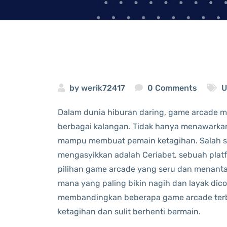
by
werik72417
0 Comments
U
Dalam dunia hiburan daring, game arcade me
berbagai kalangan. Tidak hanya menawarkan 
mampu membuat pemain ketagihan. Salah s
mengasyikkan adalah Ceriabet, sebuah pla
pilihan game arcade yang seru dan menantan
mana yang paling bikin nagih dan layak dic
membandingkan beberapa game arcade terb
ketagihan dan sulit berhenti bermain.