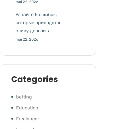
mai 22, 2026
Узнайте 5 ошибок,
которые приводят к
сливу депозита ...
mai 22, 2026
Categories
betting
Education
Freelancer