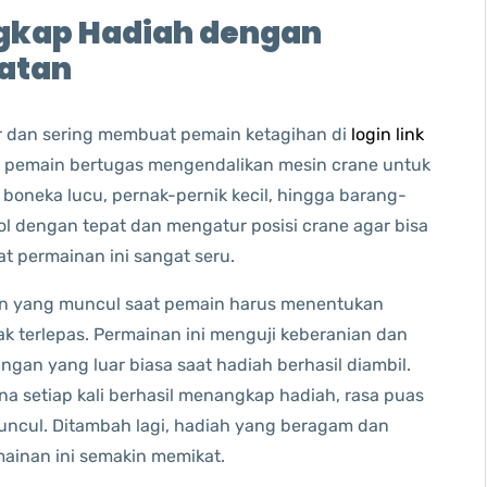
gkap Hadiah dengan
atan
r dan sering membuat pemain ketagihan di
login link
, pemain bertugas mengendalikan mesin crane untuk
boneka lucu, pernak-pernik kecil, hingga barang-
l dengan tepat dan mengatur posisi crane agar bisa
 permainan ini sangat seru.
an yang muncul saat pemain harus menentukan
ak terlepas. Permainan ini menguji keberanian dan
ngan yang luar biasa saat hadiah berhasil diambil.
a setiap kali berhasil menangkap hadiah, rasa puas
ncul. Ditambah lagi, hadiah yang beragam dan
ainan ini semakin memikat.