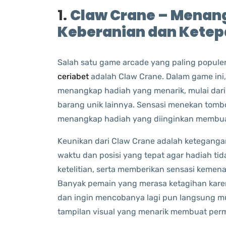
1.
Claw Crane – Menan
Keberanian dan Ketep
Salah satu game arcade yang paling popule
ceriabet
adalah Claw Crane. Dalam game ini
menangkap hadiah yang menarik, mulai dari 
barang unik lainnya. Sensasi menekan tombo
menangkap hadiah yang diinginkan membuat
Keunikan dari Claw Crane adalah ketegang
waktu dan posisi yang tepat agar hadiah tid
ketelitian, serta memberikan sensasi kemena
Banyak pemain yang merasa ketagihan karen
dan ingin mencobanya lagi pun langsung mu
tampilan visual yang menarik membuat perm