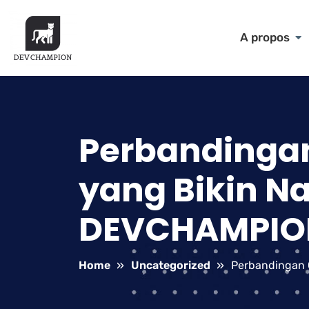
A propos
Perbandingan
yang Bikin N
DEVCHAMPIO
Home
Uncategorized
Perbandingan G