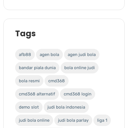
Tags
afb88
agen bola
agen judi bola
bandar piala dunia
bola online judi
bola resmi
cmd368
cmd368 alternatif
cmd368 login
demo slot
judi bola indonesia
judi bola online
judi bola parlay
liga 1