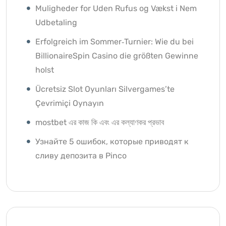
Muligheder for Uden Rufus og Vækst i Nem
Udbetaling
Erfolgreich im Sommer‑Turnier: Wie du bei
BillionaireSpin Casino die größten Gewinne
holst
Ücretsiz Slot Oyunları Silvergames’te
Çevrimiçi Oynayın ️
mostbet এর কাজ কি এবং এর কল্যাণকর প্রভাব
Узнайте 5 ошибок, которые приводят к
сливу депозита в Pinco