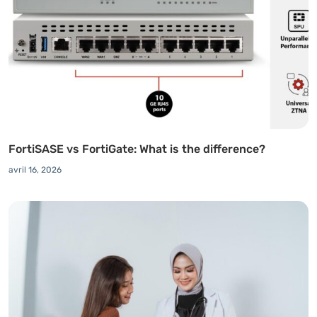
FortiSASE vs FortiGate: What is the difference?
avril 16, 2026