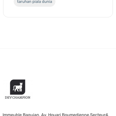
taruhan piala dunia
Immeuble Baguian, Av, Houari Boumedienne,Secteur4,