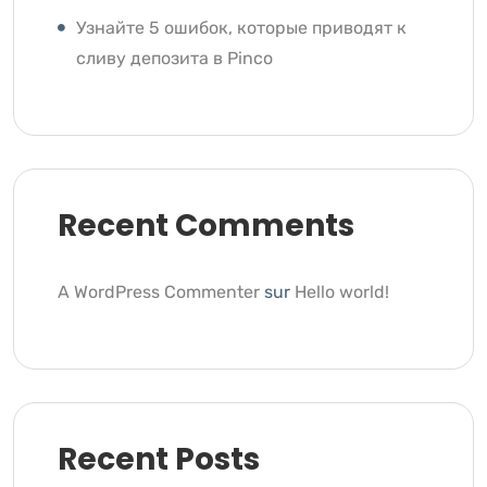
Узнайте 5 ошибок, которые приводят к
сливу депозита в Pinco
Recent Comments
A WordPress Commenter
sur
Hello world!
Recent Posts