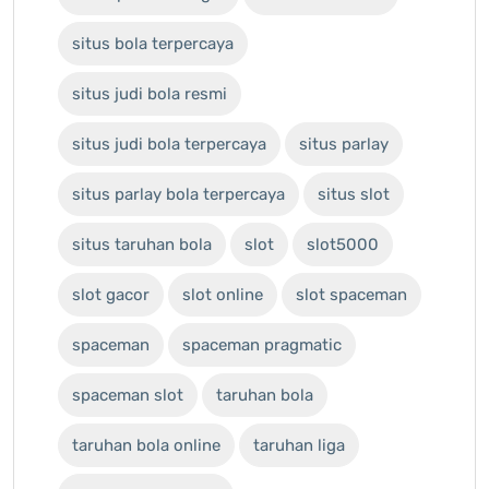
situs bola terpercaya
situs judi bola resmi
situs judi bola terpercaya
situs parlay
situs parlay bola terpercaya
situs slot
situs taruhan bola
slot
slot5000
slot gacor
slot online
slot spaceman
spaceman
spaceman pragmatic
spaceman slot
taruhan bola
taruhan bola online
taruhan liga