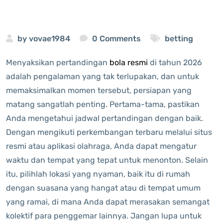
by
vovae1984
0 Comments
betting
Menyaksikan pertandingan
bola resmi
di tahun 2026
adalah pengalaman yang tak terlupakan, dan untuk
memaksimalkan momen tersebut, persiapan yang
matang sangatlah penting. Pertama-tama, pastikan
Anda mengetahui jadwal pertandingan dengan baik.
Dengan mengikuti perkembangan terbaru melalui situs
resmi atau aplikasi olahraga, Anda dapat mengatur
waktu dan tempat yang tepat untuk menonton. Selain
itu, pilihlah lokasi yang nyaman, baik itu di rumah
dengan suasana yang hangat atau di tempat umum
yang ramai, di mana Anda dapat merasakan semangat
kolektif para penggemar lainnya. Jangan lupa untuk