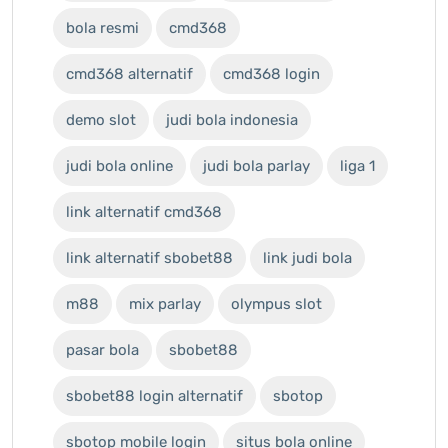
bola resmi
cmd368
cmd368 alternatif
cmd368 login
demo slot
judi bola indonesia
judi bola online
judi bola parlay
liga 1
link alternatif cmd368
link alternatif sbobet88
link judi bola
m88
mix parlay
olympus slot
pasar bola
sbobet88
sbobet88 login alternatif
sbotop
sbotop mobile login
situs bola online