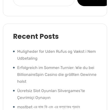
Recent Posts
Muligheder for Uden Rufus og Vækst i Nem
Udbetaling
Erfolgreich im Sommer‑Turnier: Wie du bei
BillionaireSpin Casino die größten Gewinne
holst
Ücretsiz Slot Oyunları Silvergames’te
Çevrimiçi Oynayın ️
mostbet এর কাজ কি এবং এর কল্যাণকর প্রভাব