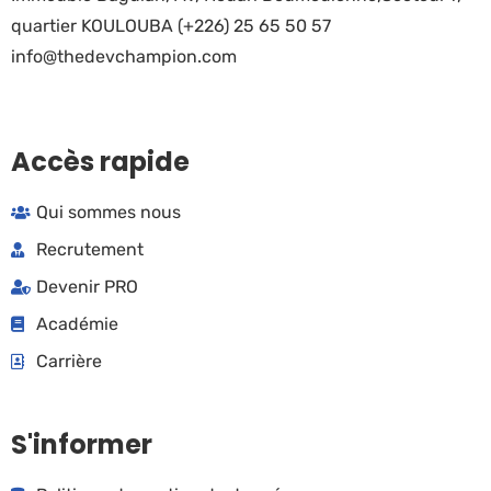
quartier KOULOUBA (+226) 25 65 50 57
info@thedevchampion.com
Accès rapide
Qui sommes nous
Recrutement
Devenir PRO
Académie
Carrière
S'informer