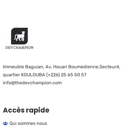
Immeuble Baguian, Av, Houari Boumedienne,Secteur4,
quartier KOULOUBA (+226) 25 65 50 57
info@thedevchampion.com
Accès rapide
Qui sommes nous