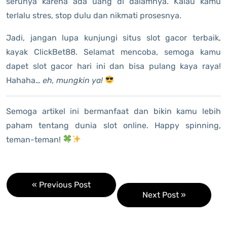
serunya karena ada uang di dalamnya. Kalau kamu
terlalu stres, stop dulu dan nikmati prosesnya.
Jadi, jangan lupa kunjungi situs slot gacor terbaik,
kayak ClickBet88. Selamat mencoba, semoga kamu
dapet slot gacor hari ini dan bisa pulang kaya raya!
Hahaha…
eh, mungkin ya!
Semoga artikel ini bermanfaat dan bikin kamu lebih
paham tentang dunia slot online. Happy spinning,
teman-teman!
« Previous Post
Next Post »