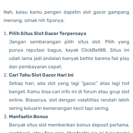
Nah, kalau kamu pengen dapetin slot gacor gampang
menang, simak nih tipsnya:
Pilih Situs Slot Gacor Terpercaya
Jangan sembarangan pilih situs slot. Pilih yang
punya reputasi bagus, kayak ClickBet88. Situs ini
udah lama jadi andalan banyak bettor karena fair play
dan pembayaran cepat.
Cari Tahu Slot Gacor Hari Ini
Setiap hari, ada slot yang lagi “gacor,” alias lagi hot
banget. Kamu bisa cari info ini di forum atau grup slot
online. Biasanya, slot dengan volatilitas rendah lebih
sering keluarin kemenangan kecil tapi sering.
Manfaatin Bonus
Banyak situs slot memberikan bonus deposit pertama,