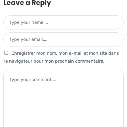
Leave a Reply
Enregistrer mon nom, mon e-mail et mon site dans
le navigateur pour mon prochain commentaire.