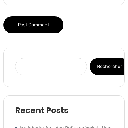
Post Comment
Rechercher
Recent Posts
Muligheder for Uden Rufus og Vækst i Nem