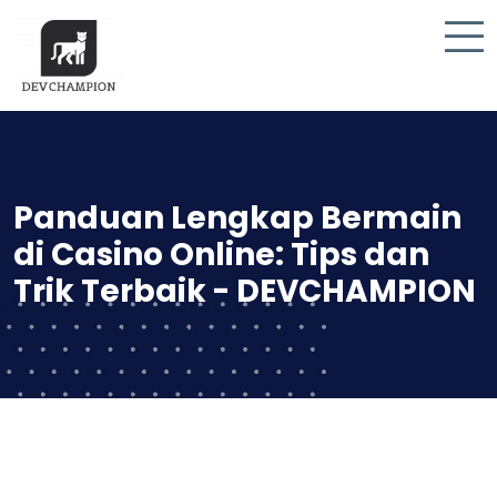
Panduan Lengkap Bermain
di Casino Online: Tips dan
Trik Terbaik - DEVCHAMPION