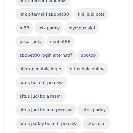
link alternatif cmd368
link alternatif sbobet88
link judi bola
m88
mix parlay
olympus slot
pasar bola
sbobet88
sbobet88 login alternatif
sbotop
sbotop mobile login
situs bola online
situs bola terpercaya
situs judi bola resmi
situs judi bola terpercaya
situs parlay
situs parlay bola terpercaya
situs slot