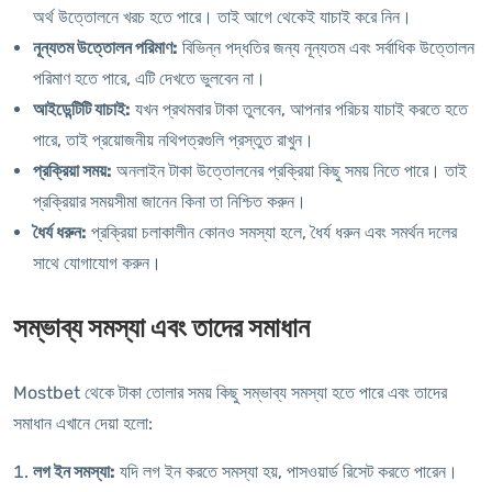
অর্থ উত্তোলনে খরচ হতে পারে। তাই আগে থেকেই যাচাই করে নিন।
নূন্যতম উত্তোলন পরিমাণ:
বিভিন্ন পদ্ধতির জন্য নূন্যতম এবং সর্বাধিক উত্তোলন
পরিমাণ হতে পারে, এটি দেখতে ভুলবেন না।
আইডেন্টিটি যাচাই:
যখন প্রথমবার টাকা তুলবেন, আপনার পরিচয় যাচাই করতে হতে
পারে, তাই প্রয়োজনীয় নথিপত্রগুলি প্রস্তুত রাখুন।
প্রক্রিয়া সময়:
অনলাইন টাকা উত্তোলনের প্রক্রিয়া কিছু সময় নিতে পারে। তাই
প্রক্রিয়ার সময়সীমা জানেন কিনা তা নিশ্চিত করুন।
ধৈর্য ধরুন:
প্রক্রিয়া চলাকালীন কোনও সমস্যা হলে, ধৈর্য ধরুন এবং সমর্থন দলের
সাথে যোগাযোগ করুন।
সম্ভাব্য সমস্যা এবং তাদের সমাধান
Mostbet থেকে টাকা তোলার সময় কিছু সম্ভাব্য সমস্যা হতে পারে এবং তাদের
সমাধান এখানে দেয়া হলো:
লগ ইন সমস্যা:
যদি লগ ইন করতে সমস্যা হয়, পাসওয়ার্ড রিসেট করতে পারেন।