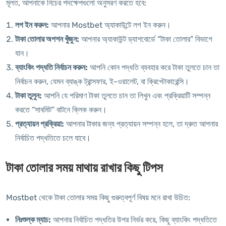
মূলত, আপনাকে নিচের পদক্ষেপগুলো অনুসরণ করতে হবে:
লগ ইন করুন:
আপনার Mostbet অ্যাকাউন্টে লগ ইন করুন।
টাকা তোলার অপশন খুঁজুন:
আপনার অ্যাকাউন্ট ড্যাশবোর্ডে “টাকা তোলার” বিভাগে
যান।
ব্যাংকিং পদ্ধতি নির্বাচন করুন:
আপনি কোন পদ্ধতি ব্যবহার করে টাকা তুলতে চান তা
নির্বাচন করুন, যেমন ব্যাঙ্ক ট্রান্সফার, ই-ওয়ালেট, বা ক্রিপ্টোকারেন্সি।
টাকা তুলুন:
আপনি যে পরিমাণ টাকা তুলতে চান তা লিখুন এবং প্রক্রিয়াটি সম্পন্ন
করতে “সাবমিট” বাটনে ক্লিক করুন।
প্রত্যায়ন প্রক্রিয়া:
আপনার টাকার জন্য প্রত্যায়ন সম্পন্ন হলে, তা দ্রুত আপনার
নির্বাচিত পদ্ধতিতে চলে যাবে।
টাকা তোলার সময় মাথায় রাখার কিছু টিপস
Mostbet থেকে টাকা তোলার সময় কিছু গুরুত্বপূর্ণ বিষয় মনে রাখা উচিত:
নিঃশুল্ক ম্যাচ:
আপনার নির্বাচিত পদ্ধতির উপর নির্ভর করে, কিছু ব্যাংকিং পদ্ধতিতে