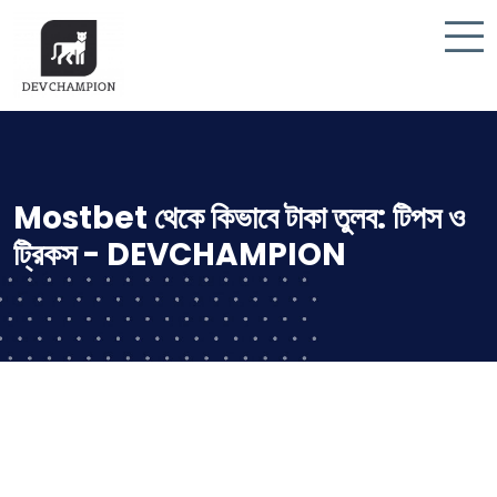
Mostbet থেকে কিভাবে টাকা তুলব: টিপস ও
ট্রিকস - DEVCHAMPION