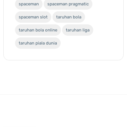
spaceman
spaceman pragmatic
spaceman slot
taruhan bola
taruhan bola online
taruhan liga
taruhan piala dunia