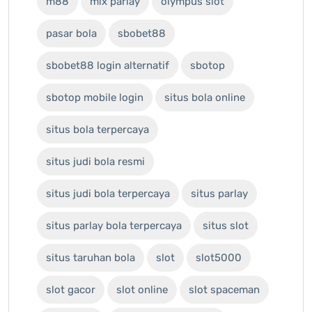
m88
mix parlay
olympus slot
pasar bola
sbobet88
sbobet88 login alternatif
sbotop
sbotop mobile login
situs bola online
situs bola terpercaya
situs judi bola resmi
situs judi bola terpercaya
situs parlay
situs parlay bola terpercaya
situs slot
situs taruhan bola
slot
slot5000
slot gacor
slot online
slot spaceman