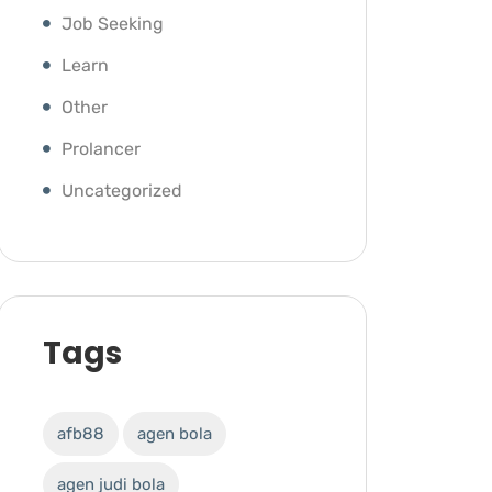
Job Seeking
Learn
Other
Prolancer
Uncategorized
Tags
afb88
agen bola
agen judi bola