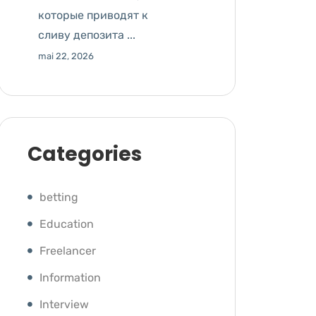
которые приводят к
сливу депозита ...
mai 22, 2026
Categories
betting
Education
Freelancer
Information
Interview