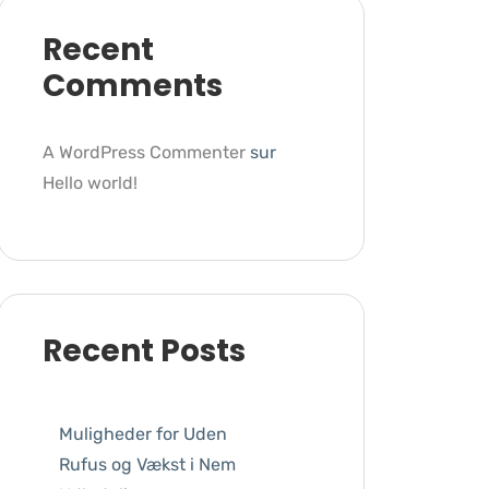
Recent
Comments
A WordPress Commenter
sur
Hello world!
Recent Posts
Muligheder for Uden
Rufus og Vækst i Nem