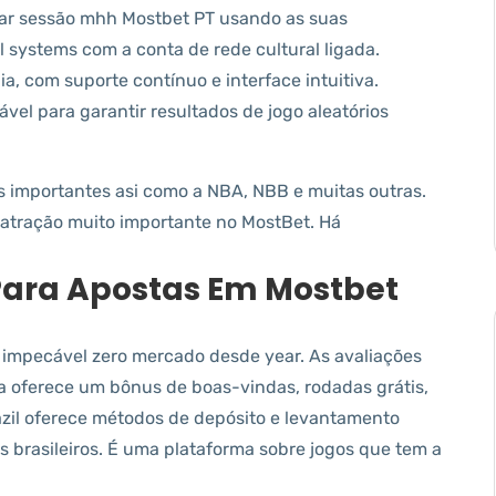
ciar sessão mhh Mostbet PT usando as suas
 systems com a conta de rede cultural ligada.
a, com suporte contínuo e interface intuitiva.
ável para garantir resultados de jogo aleatórios
s importantes asi como a NBA, NBB e muitas outras.
atração muito importante no MostBet. Há
Para Apostas Em Mostbet
 impecável zero mercado desde year. As avaliações
la oferece um bônus de boas-vindas, rodadas grátis,
azil oferece métodos de depósito e levantamento
s brasileiros. É uma plataforma sobre jogos que tem a