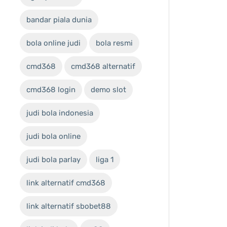
bandar piala dunia
bola online judi
bola resmi
cmd368
cmd368 alternatif
cmd368 login
demo slot
judi bola indonesia
judi bola online
judi bola parlay
liga 1
link alternatif cmd368
link alternatif sbobet88