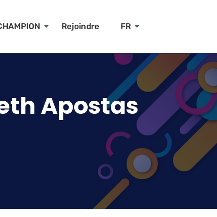
CHAMPION
Rejoindre
FR
beth Apostas