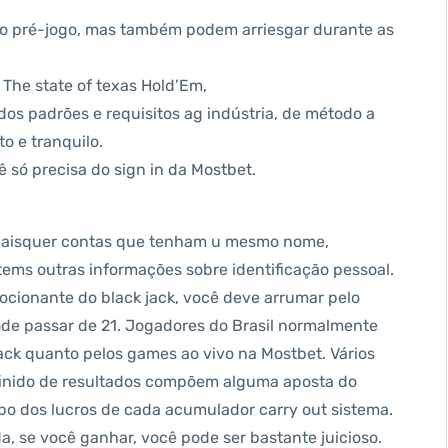
o pré-jogo, mas também podem arriesgar durante as
The state of texas Hold’Em,
dos padrões e requisitos ag indústria, de método a
o e tranquilo.
ê só precisa do sign in da Mostbet.
quaisquer contas que tenham u mesmo nome,
ems outras informações sobre identificação pessoal.
cionante do black jack, você deve arrumar pelo
de passar de 21. Jogadores do Brasil normalmente
ack quanto pelos games ao vivo na Mostbet. Vários
inido de resultados compõem alguma aposta do
po dos lucros de cada acumulador carry out sistema.
, se você ganhar, você pode ser bastante juicioso.