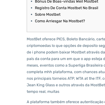
Bónus De Boas-vindas Weil Mostbet
Registro De Conta Mostbet No Brasil
Sobre Mostbet
Como Arriesgar Na Mostbet?
MostBet oferece PICS, Boleto Bancário, cartei
criptomoedas lo que opções de deposito segur
de i phone podem baixar Mostbet através d
país da conta para um em que o app esteja 
meses, eventos como a Superliga Brasileira d
completa mhh plataforma, com chances atual
nos principais torneios ATP, WTA at the ITF,
Jean King Glass e outros através da MostBet
tempo real, muitas
A plataforma também oferece autenticação em