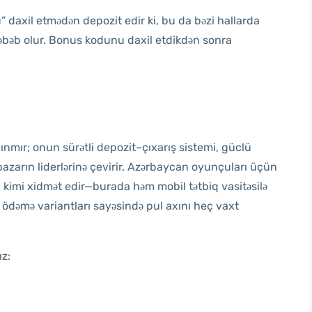
daxil etmədən depozit edir ki, bu da bəzi hallarda
əb olur. Bonus kodunu daxil etdikdən sonra
ınmır; onun sürətli depozit–çıxarış sistemi, güclü
 bazarın liderlərinə çevirir. Azərbaycan oyunçuları üçün
i kimi xidmət edir—burada həm mobil tətbiq vasitəsilə
dəmə variantları sayəsində pul axını heç vaxt
ız: