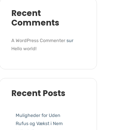
Recent
Comments
A WordPress Commenter
sur
Hello world!
Recent Posts
Muligheder for Uden
Rufus og Vækst i Nem