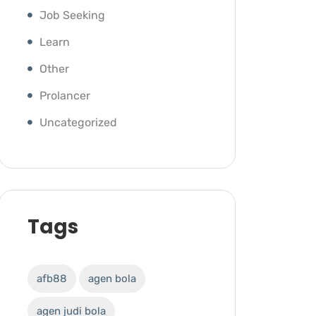
Job Seeking
Learn
Other
Prolancer
Uncategorized
Tags
afb88
agen bola
agen judi bola