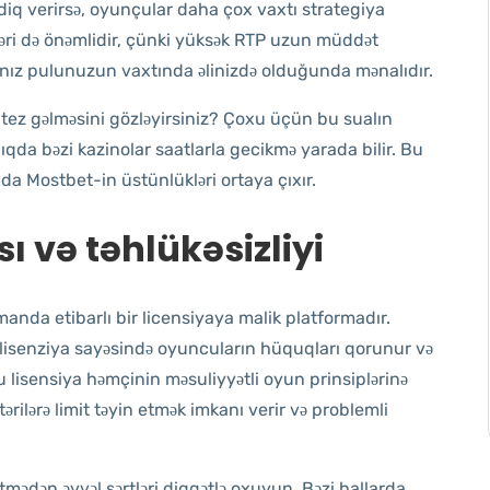
sdiq verirsə, oyunçular daha çox vaxtı strategiya
ləri də önəmlidir, çünki yüksək RTP uzun müddət
nız pulunuzun vaxtında əlinizdə olduğunda mənalıdır.
tez gəlməsini gözləyirsiniz? Çoxu üçün bu sualın
lıqda bəzi kazinolar saatlarla gecikmə yarada bilir. Bu
 Mostbet-in üstünlükləri ortaya çıxır.
ı və təhlükəsizliyi
manda etibarlı bir licensiyaya malik platformadır.
 lisenziya sayəsində oyuncuların hüquqları qorunur və
Bu lisensiya həmçinin məsuliyyətli oyun prinsiplərinə
ərilərə limit təyin etmək imkanı verir və problemli
mədən əvvəl şərtləri diqqətlə oxuyun. Bəzi hallarda