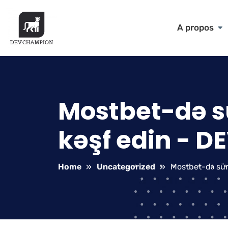
A propos
Mostbet-də sür
kəşf edin - 
Home
Uncategorized
Mostbet-də sürət