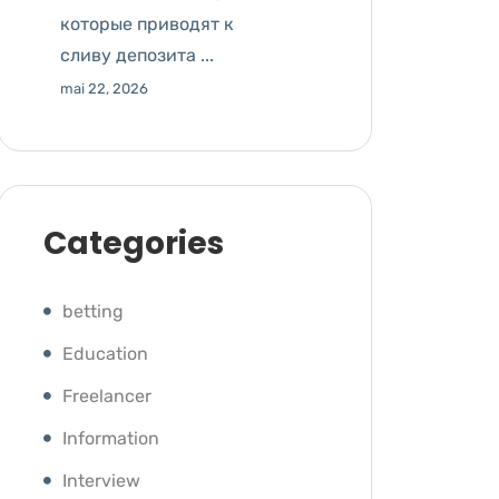
которые приводят к
сливу депозита ...
mai 22, 2026
Categories
betting
Education
Freelancer
Information
Interview