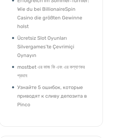
Erfolgreich im Sommer‑Turnier:
Wie du bei BillionaireSpin
Casino die größten Gewinne
holst
Ücretsiz Slot Oyunları
Silvergames’te Çevrimiçi
Oynayın ️
mostbet এর কাজ কি এবং এর কল্যাণকর
প্রভাব
Узнайте 5 ошибок, которые
приводят к сливу депозита в
Pinco