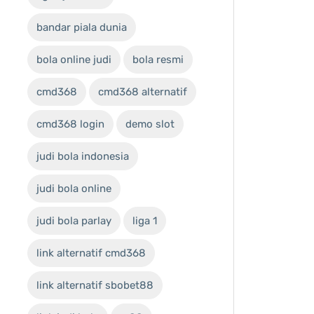
bandar piala dunia
bola online judi
bola resmi
cmd368
cmd368 alternatif
cmd368 login
demo slot
judi bola indonesia
judi bola online
judi bola parlay
liga 1
link alternatif cmd368
link alternatif sbobet88