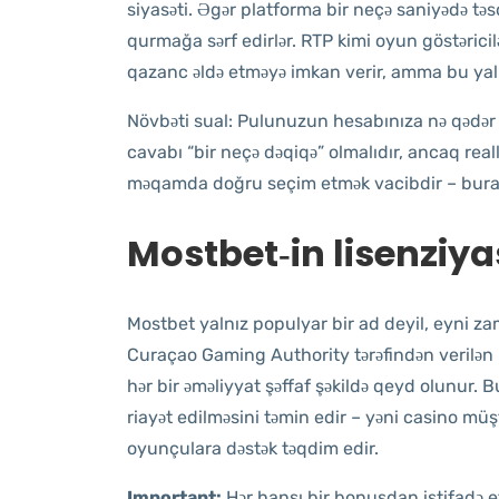
siyasəti. Əgər platforma bir neçə saniyədə tə
qurmağa sərf edirlər. RTP kimi oyun göstərici
qazanc əldə etməyə imkan verir, amma bu yal
Növbəti sual: Pulunuzun hesabınıza nə qədər 
cavabı “bir neçə dəqiqə” olmalıdır, ancaq real
məqamda doğru seçim etmək vacibdir – burada
Mostbet‑in lisenziyas
Mostbet yalnız populyar bir ad deyil, eyni za
Curaçao Gaming Authority tərəfindən verilən
hər bir əməliyyat şəffaf şəkildə qeyd olunur. 
riayət edilməsini təmin edir – yəni casino müşt
oyunçulara dəstək təqdim edir.
Important:
Hər hansı bir bonusdan istifadə et