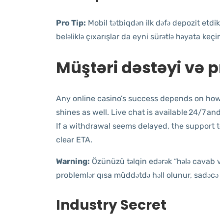
Pro Tip:
Mobil tətbiqdən ilk dəfə depozit etdi
beləliklə çıxarışlar da eyni sürətlə həyata keçiri
Müştəri dəstəyi və p
Any online casino’s success depends on how 
shines as well. Live chat is available 24/7 
If a withdrawal seems delayed, the support 
clear ETA.
Warning:
Özünüzü təlqin edərək “hələ cavab v
problemlər qısa müddətdə həll olunur, sadəcə 
Industry Secret