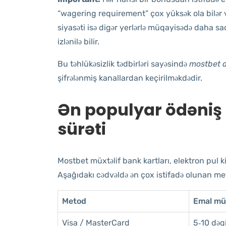
“wagering requirement” çox yüksək ola bilər v
siyasəti isə digər yerlərlə müqayisədə daha sadə
izlənilə bilir.
Bu təhlükəsizlik tədbirləri sayəsində
mostbet 
şifrələnmiş kanallardan keçirilməkdədir.
Ən populyar ödəniş 
sürəti
Mostbet müxtəlif bank kartları, elektron pul k
Aşağıdakı cədvəldə ən çox istifadə olunan met
Metod
Emal mü
Visa / MasterCard
5‑10 dəq