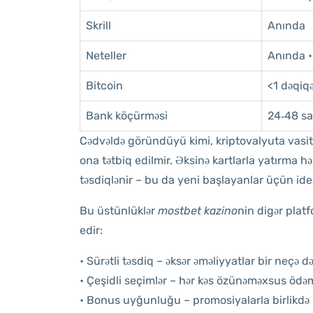
Skrill
Anında
Neteller
Anında •
Bitcoin
<1 dəqiq
Bank köçürməsi
24‑48 sa
Cədvəldə göründüyü kimi, kriptovalyuta vasitəs
ona tətbiq edilmir. Əksinə kartlarla yatırm
təsdiqlənir – bu da yeni başlayanlar üçün ide
Bu üstünlüklər
mostbet kazino
nin digər pla
edir:
• Sürətli təsdiq – əksər əməliyyatlar bir neçə 
• Çeşidli seçimlər – hər kəs özünəməxsus ödəm
• Bonus uyğunluğu – promosiyalarla birlikdə is