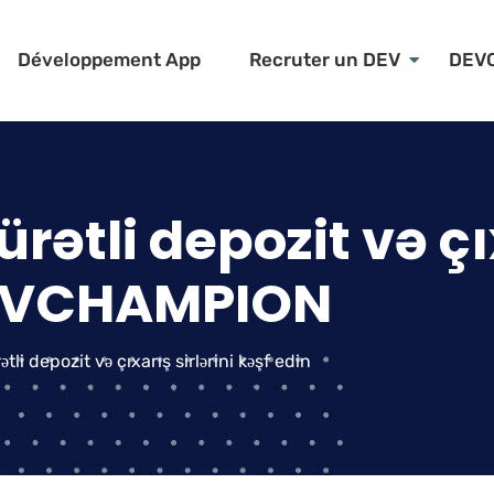
Développement App
Recruter un DEV
DEV
ətli depozit və çıx
DEVCHAMPION
li depozit və çıxarış sirlərini kəşf edin