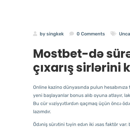
by
singkek
0 Comments
Unca
Mostbet-də sürət
çıxarış sirlərini 
Online kazino dünyasında pulun hesabınıza te
yeni başlayanlar bonus alıb oyuna atlayır, l
Bu cür vəziyyətlərdən qaçmaq üçün öncə ödəni
lazımdır.
Ödəniş sürətini təyin edən iki əsas faktör var