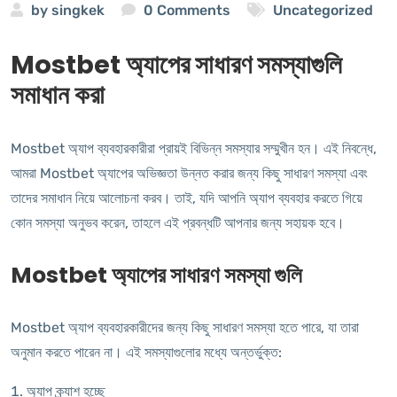
by
singkek
0 Comments
Uncategorized
Mostbet অ্যাপের সাধারণ সমস্যাগুলি
সমাধান করা
Mostbet অ্যাপ ব্যবহারকারীরা প্রায়ই বিভিন্ন সমস্যার সম্মুখীন হন। এই নিবন্ধে,
আমরা Mostbet অ্যাপের অভিজ্ঞতা উন্নত করার জন্য কিছু সাধারণ সমস্যা এবং
তাদের সমাধান নিয়ে আলোচনা করব। তাই, যদি আপনি অ্যাপ ব্যবহার করতে গিয়ে
কোন সমস্যা অনুভব করেন, তাহলে এই প্রবন্ধটি আপনার জন্য সহায়ক হবে।
Mostbet অ্যাপের সাধারণ সমস্যা গুলি
Mostbet অ্যাপ ব্যবহারকারীদের জন্য কিছু সাধারণ সমস্যা হতে পারে, যা তারা
অনুমান করতে পারেন না। এই সমস্যাগুলোর মধ্যে অন্তর্ভুক্ত:
অ্যাপ ক্র্যাশ হচ্ছে