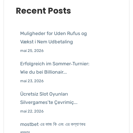
Recent Posts
Muligheder for Uden Rufus og
Vækst i Nem Udbetaling
mai 25, 2026
Erfolgreich im Sommer‑Turnier:
Wie du bei Billionair...
mai 23, 2026
Ücretsiz Slot Oyunları
Silvergames’te Çevrimiç...
mai 22, 2026
mostbet এর কাজ কি এবং এর কল্যাণকর
প্রভাব