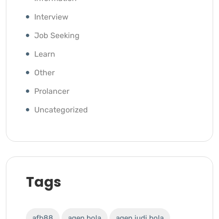
Interview
Job Seeking
Learn
Other
Prolancer
Uncategorized
Tags
afb88
agen bola
agen judi bola