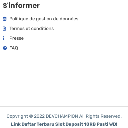
S'informer
Politique de gestion de données
Termes et conditions
Presse
FAQ
Copyright © 2022 DEVCHAMPION All Rights Reserved.
Link Daftar Terbaru Slot Deposit 10RB Pasti WD!