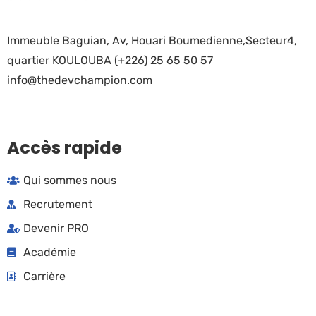
Immeuble Baguian, Av, Houari Boumedienne,Secteur4,
quartier KOULOUBA (+226) 25 65 50 57
info@thedevchampion.com
Accès rapide
Qui sommes nous
Recrutement
Devenir PRO
Académie
Carrière