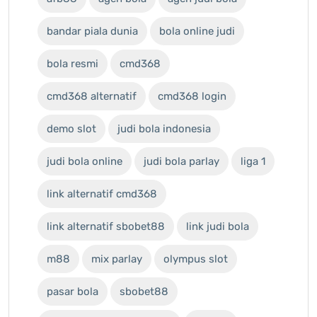
bandar piala dunia
bola online judi
bola resmi
cmd368
cmd368 alternatif
cmd368 login
demo slot
judi bola indonesia
judi bola online
judi bola parlay
liga 1
link alternatif cmd368
link alternatif sbobet88
link judi bola
m88
mix parlay
olympus slot
pasar bola
sbobet88