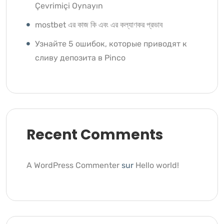
Çevrimiçi Oynayın ️
mostbet এর কাজ কি এবং এর কল্যাণকর প্রভাব
Узнайте 5 ошибок, которые приводят к
сливу депозита в Pinco
Recent Comments
A WordPress Commenter
sur
Hello world!