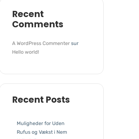
Recent
Comments
A WordPress Commenter
sur
Hello world!
Recent Posts
Muligheder for Uden
Rufus og Vækst i Nem