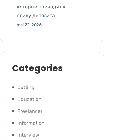
которые приводят к
сливу депозита ...
mai 22, 2026
Categories
betting
Education
Freelancer
Information
Interview