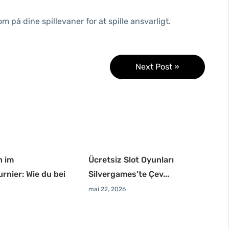
på dine spillevaner for at spille ansvarligt.
Next Post »
h im
Ücretsiz Slot Oyunları
nier: Wie du bei
Silvergames’te Çev...
mai 22, 2026