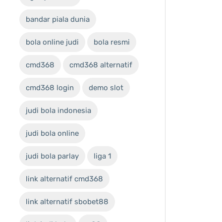
bandar piala dunia
bola online judi
bola resmi
cmd368
cmd368 alternatif
cmd368 login
demo slot
judi bola indonesia
judi bola online
judi bola parlay
liga 1
link alternatif cmd368
link alternatif sbobet88