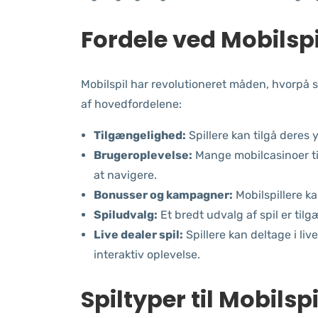
Fordele ved Mobilspi
Mobilspil har revolutioneret måden, hvorpå s
af hovedfordelene:
Tilgængelighed:
Spillere kan tilgå deres 
Brugeroplevelse:
Mange mobilcasinoer ti
at navigere.
Bonusser og kampagner:
Mobilspillere ka
Spiludvalg:
Et bredt udvalg af spil er tilgæ
Live dealer spil:
Spillere kan deltage i liv
interaktiv oplevelse.
Spiltyper til Mobilspi