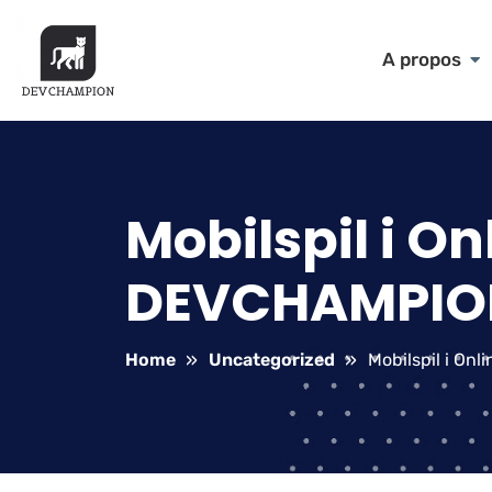
A propos
Mobilspil i O
DEVCHAMPIO
Home
Uncategorized
Mobilspil i On