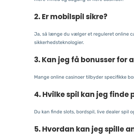
2. Er mobilspil sikre?
Ja, så længe du vælger et reguleret online 
sikkerhedsteknologier.
3. Kan jeg få bonusser for a
Mange online casinoer tilbyder specifikke b
4. Hvilke spil kan jeg find
Du kan finde slots, bordspil, live dealer spil
5. Hvordan kan jeg spille a