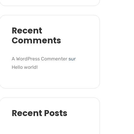
Recent
Comments
A WordPress Commenter
sur
Hello world!
Recent Posts