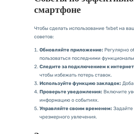
смартфоне
Чтобы сделать использование 1xbet на ва
советов:
Обновляйте приложение:
Регулярно о
пользоваться последними функциональ
Следите за подключением к интернет
чтобы избежать потерь ставок.
Используйте функцию закладок:
Добав
Проверьте уведомления:
Включите уве
информацию о событиях.
Управляйте своим временем:
Задайте 
чрезмерного увлечения.