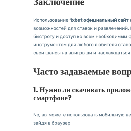
Заключение
Использование
1xbet официальный сайт
возможностей для ставок и развлечений.
быстроту и доступ ко всем необходимым 
инструментом для любого любителя ставо
свои шансы на выигрыши и наслаждаться
Часто задаваемые воп
1. Нужно ли скачивать прилож
смартфоне?
No, вы можете использовать мобильную ве
зайдя в браузер.