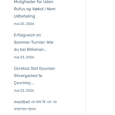
Muligheder for Uden
Rufus og Vækst i Nem
Udbetaling
mai 25, 2026
Erfolgreich im
Sommer‑Turnier: Wie
du bei Billionair...
mai 23, 2026
Ücretsiz Slot Oyunları
Silvergames’te
Çevrimiç...
mai 22, 2026
mostbet এর কাজ কি এবং এর
কল্যাণকর প্রভাব