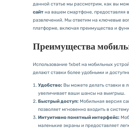
данной статье мы рассмотрим, как вы мо
сайт
на вашем смартфоне, предоставляя в
развлечений. Мы ответим на ключевые во
платформе, включая преимущества и функ
Преимущества мобильн
Использование 1xbet на мобильных устро
делают ставки более удобными и доступны
Удобство:
Вы можете делать ставки в л
увеличивает ваши шансы на выигрыш.
Быстрый доступ:
Мобильная версия сай
позволяет мгновенно входить в систему 
Интуитивно понятный интерфейс:
Моб
маленькие экраны и предоставляет легк