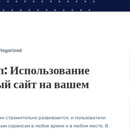
tegorized
: Использование
й сайт на вашем
и стремительно развиваются, и пользователи
ым сервисам в любое время и в любом месте. В