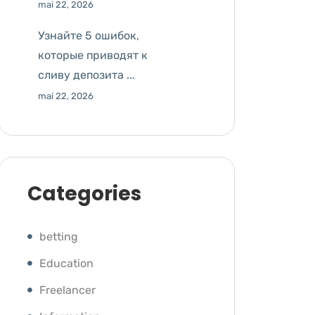
mai 22, 2026
Узнайте 5 ошибок,
которые приводят к
сливу депозита ...
mai 22, 2026
Categories
betting
Education
Freelancer