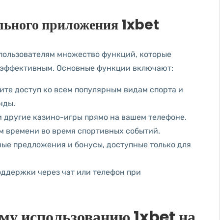
льного приложения 1xbet
пользователям множество функций, которые
и эффективным. Основные функции включают:
ите доступ ко всем популярным видам спорта и
нды.
и другие казино-игры прямо на вашем телефоне.
м времени во время спортивных событий.
ые предложения и бонусы, доступные только для
оддержки через чат или телефон при
му использованию 1xbet на