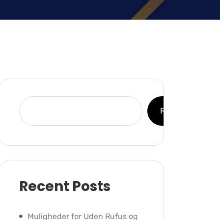
Rechercher
Recent Posts
Muligheder for Uden Rufus og