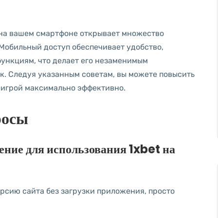
на вашем смартфоне открывает множество
 Мобильный доступ обеспечивает удобство,
функциям, что делает его незаменимым
к. Следуя указанным советам, вы можете повысить
 игрой максимально эффективно.
росы
ение для использования 1xbet на
рсию сайта без загрузки приложения, просто