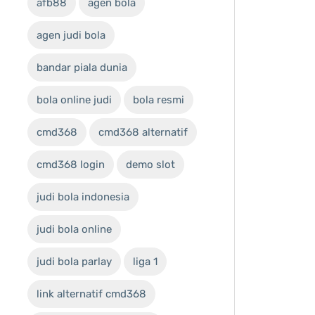
afb88
agen bola
agen judi bola
bandar piala dunia
bola online judi
bola resmi
cmd368
cmd368 alternatif
cmd368 login
demo slot
judi bola indonesia
judi bola online
judi bola parlay
liga 1
link alternatif cmd368