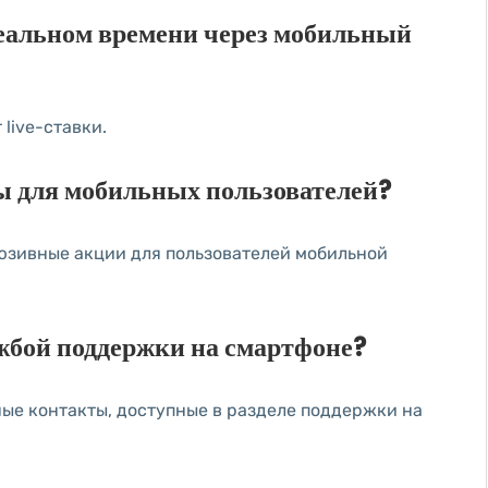
 реальном времени через мобильный
live-ставки.
сы для мобильных пользователей?
люзивные акции для пользователей мобильной
лужбой поддержки на смартфоне?
ные контакты, доступные в разделе поддержки на