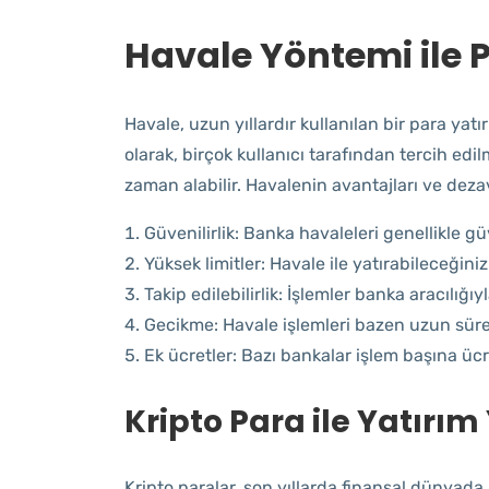
Havale Yöntemi ile 
Havale, uzun yıllardır kullanılan bir para ya
olarak, birçok kullanıcı tarafından tercih edi
zaman alabilir. Havalenin avantajları ve dezav
Güvenilirlik: Banka havaleleri genellikle güv
Yüksek limitler: Havale ile yatırabileceğini
Takip edilebilirlik: İşlemler banka aracılığıyl
Gecikme: Havale işlemleri bazen uzun süreb
Ek ücretler: Bazı bankalar işlem başına ücre
Kripto Para ile Yatırı
Kripto paralar, son yıllarda finansal dünyada