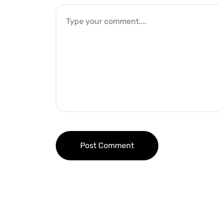
Post Comment