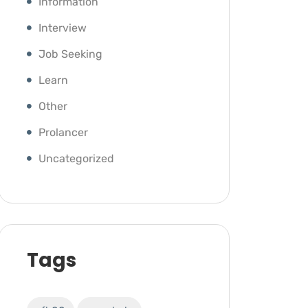
Information
Interview
Job Seeking
Learn
Other
Prolancer
Uncategorized
Tags