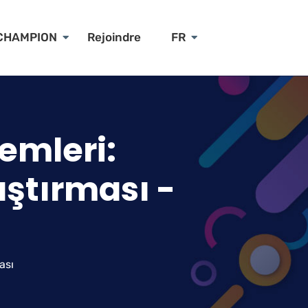
CHAMPION
Rejoindre
FR
emleri:
aştırması -
ası