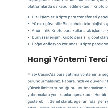
platformlarda da kabul edilmektedir. Kripto p
Hızlı işlemler: Kripto para transferleri genell
Yüksek güvenlik: Blockchain teknolojisi saye
Anonimlik: Kripto para kullanarak işlemler y
Dünyasal erişim: Kripto paralar global olarak
Doğal enflasyon koruması: Kripto paraların ar
Hangi Yöntemi Terci
Misty Casino’da para yatırma yönteminizi seçe
bulundurmalısınız. Papara, hızlı ve güvenilir
yüksek limitler sunduğunu unutmamalısınız. K
yatırımcılara yeni kapılar açmaktadır. Her bi
gösterebilir. Genel olarak, eğer anında işlem