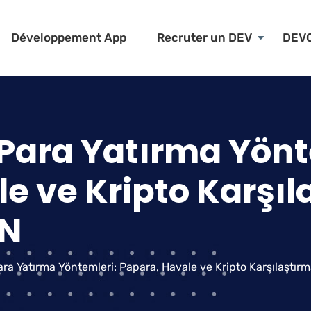
Développement App
Recruter un DEV
DEV
 Para Yatırma Yönt
e ve Kripto Karşıl
N
ra Yatırma Yöntemleri: Papara, Havale ve Kripto Karşılaştırm