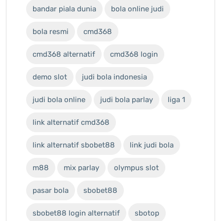
bandar piala dunia
bola online judi
bola resmi
cmd368
cmd368 alternatif
cmd368 login
demo slot
judi bola indonesia
judi bola online
judi bola parlay
liga 1
link alternatif cmd368
link alternatif sbobet88
link judi bola
m88
mix parlay
olympus slot
pasar bola
sbobet88
sbobet88 login alternatif
sbotop