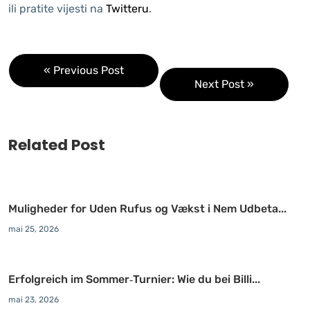
ili pratite vijesti na
Twitteru
.
« Previous Post
Next Post »
Related Post
Muligheder for Uden Rufus og Vækst i Nem Udbeta...
mai 25, 2026
Erfolgreich im Sommer‑Turnier: Wie du bei Billi...
mai 23, 2026