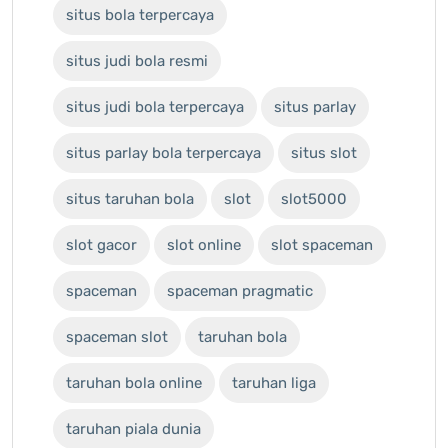
situs bola terpercaya
situs judi bola resmi
situs judi bola terpercaya
situs parlay
situs parlay bola terpercaya
situs slot
situs taruhan bola
slot
slot5000
slot gacor
slot online
slot spaceman
spaceman
spaceman pragmatic
spaceman slot
taruhan bola
taruhan bola online
taruhan liga
taruhan piala dunia