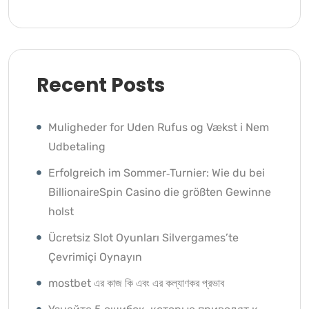
Recent Posts
Muligheder for Uden Rufus og Vækst i Nem
Udbetaling
Erfolgreich im Sommer‑Turnier: Wie du bei
BillionaireSpin Casino die größten Gewinne
holst
Ücretsiz Slot Oyunları Silvergames’te
Çevrimiçi Oynayın ️
mostbet এর কাজ কি এবং এর কল্যাণকর প্রভাব