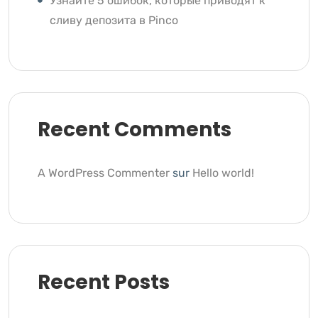
Узнайте 5 ошибок, которые приводят к
сливу депозита в Pinco
Recent Comments
A WordPress Commenter
sur
Hello world!
Recent Posts