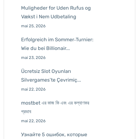
Muligheder for Uden Rufus og
Vækst i Nem Udbetaling
mai 25, 2026
Erfolgreich im Sommer‑Turnier:
Wie du bei Billionair...
mai 23, 2026
Ücretsiz Slot Oyunları
Silvergames’te Çevrimiç...
mai 22, 2026
mostbet এর কাজ কি এবং এর কল্যাণকর
প্রভাব
mai 22, 2026
Узнайте 5 ошибок, которые