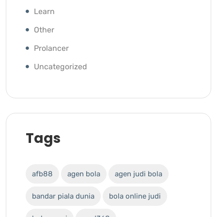
Learn
Other
Prolancer
Uncategorized
Tags
afb88
agen bola
agen judi bola
bandar piala dunia
bola online judi