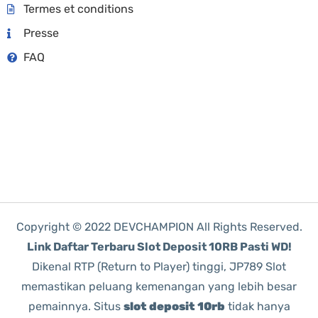
Termes et conditions
Presse
FAQ
Copyright © 2022 DEVCHAMPION All Rights Reserved.
Link Daftar Terbaru Slot Deposit 10RB Pasti WD!
Dikenal RTP (Return to Player) tinggi, JP789 Slot
memastikan peluang kemenangan yang lebih besar
pemainnya. Situs
slot deposit 10rb
tidak hanya