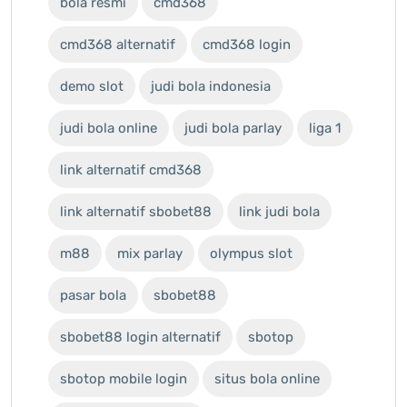
bola resmi
cmd368
cmd368 alternatif
cmd368 login
demo slot
judi bola indonesia
judi bola online
judi bola parlay
liga 1
link alternatif cmd368
link alternatif sbobet88
link judi bola
m88
mix parlay
olympus slot
pasar bola
sbobet88
sbobet88 login alternatif
sbotop
sbotop mobile login
situs bola online