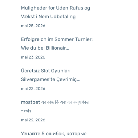
Muligheder for Uden Rufus og
Vækst i Nem Udbetaling
mai 25, 2026
Erfolgreich im Sommer‑Turnier:
Wie du bei Billionair...
mai 23, 2026
Ücretsiz Slot Oyunları
Silvergames’te Çevrimiç...
mai 22, 2026
mostbet এর কাজ কি এবং এর কল্যাণকর
প্রভাব
mai 22, 2026
Узнайте 5 ошибок, которые