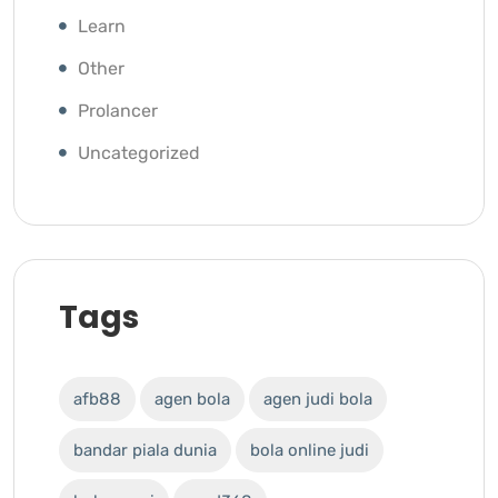
Learn
Other
Prolancer
Uncategorized
Tags
afb88
agen bola
agen judi bola
bandar piala dunia
bola online judi