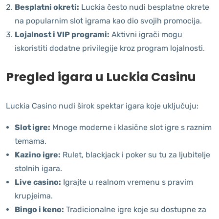
Besplatni okreti:
Luckia često nudi besplatne okrete
na popularnim slot igrama kao dio svojih promocija.
Lojalnost i VIP programi:
Aktivni igrači mogu
iskoristiti dodatne privilegije kroz program lojalnosti.
Pregled igara u Luckia Casinu
Luckia Casino nudi širok spektar igara koje uključuju:
Slot igre:
Mnoge moderne i klasične slot igre s raznim
temama.
Kazino igre:
Rulet, blackjack i poker su tu za ljubitelje
stolnih igara.
Live casino:
Igrajte u realnom vremenu s pravim
krupjeima.
Bingo i keno:
Tradicionalne igre koje su dostupne za