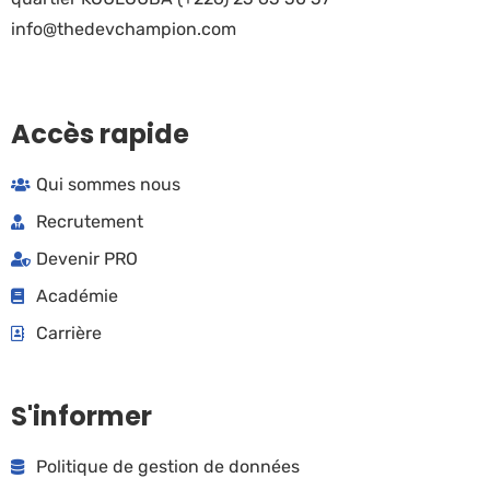
info@thedevchampion.com
Accès rapide
Qui sommes nous
Recrutement
Devenir PRO
Académie
Carrière
S'informer
Politique de gestion de données