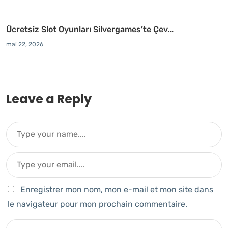
Ücretsiz Slot Oyunları Silvergames’te Çev...
mai 22, 2026
Leave a Reply
Enregistrer mon nom, mon e-mail et mon site dans
le navigateur pour mon prochain commentaire.