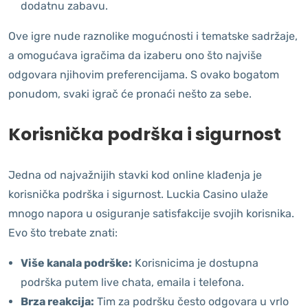
dodatnu zabavu.
Ove igre nude raznolike mogućnosti i tematske sadržaje,
a omogućava igračima da izaberu ono što najviše
odgovara njihovim preferencijama. S ovako bogatom
ponudom, svaki igrač će pronaći nešto za sebe.
Korisnička podrška i sigurnost
Jedna od najvažnijih stavki kod online klađenja je
korisnička podrška i sigurnost. Luckia Casino ulaže
mnogo napora u osiguranje satisfakcije svojih korisnika.
Evo što trebate znati:
Više kanala podrške:
Korisnicima je dostupna
podrška putem live chata, emaila i telefona.
Brza reakcija:
Tim za podršku često odgovara u vrlo