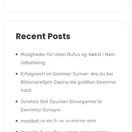
Recent Posts
Muligheder for Uden Rufus og Vækst i Nem
Udbetaling
Erfolgreich im Sommer‑Turnier: Wie du bei
BillionaireSpin Casino die größten Gewinne
holst
Ücretsiz Slot Oyunları Silvergames’te
Çevrimiçi Oynayın ️
mostbet এর কাজ কি এবং এর কল্যাণকর প্রভাব