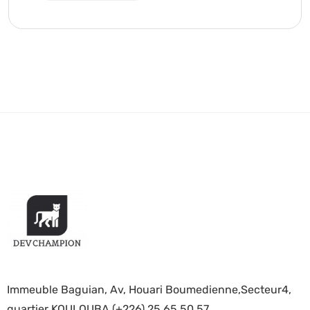
Immeuble Baguian, Av, Houari Boumedienne,Secteur4,
quartier KOULOUBA (+226) 25 65 50 57