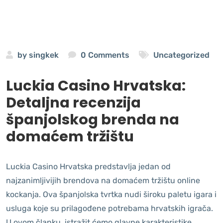
by
singkek
0 Comments
Uncategorized
Luckia Casino Hrvatska:
Detaljna recenzija
španjolskog brenda na
domaćem tržištu
Luckia Casino Hrvatska predstavlja jedan od
najzanimljivijih brendova na domaćem tržištu online
kockanja. Ova španjolska tvrtka nudi široku paletu igara i
usluga koje su prilagođene potrebama hrvatskih igrača.
U ovom članku, istražit ćemo glavne karakteristike