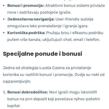
Bonusi i promocije:
Atraktivni bonus sistemi privlače
nove i zadržavaju postojeće igrače.
Jednostavna navigacija:
User-friendly sučelje
omogućava lako pronalaženje i igranje igara.
Korisnička podrška:
Pružaju brzu i efikasnu podršku
putem više kanala, uključujući chat, email i telefon.
Specijalne ponude i bonusi
Jedna od strategija Luckia Casina za privlačenje
korisnika su različiti bonusi i promocije. Ovdje su neki od
najzanimljivijih:
Bonusi dobrodošlice:
Novi igrači mogu iskoristiti
bonus na prvi depozit koji povećava njihov početni
kapital.