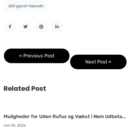
slot gacor maxwin
« Previous Post
Next Post »
Related Post
Muligheder for Uden Rufus og Vækst i Nem Udbeta...
mai 25, 2026