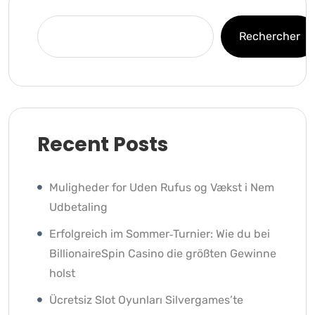
Rechercher
Recent Posts
Muligheder for Uden Rufus og Vækst i Nem
Udbetaling
Erfolgreich im Sommer‑Turnier: Wie du bei
BillionaireSpin Casino die größten Gewinne
holst
Ücretsiz Slot Oyunları Silvergames’te