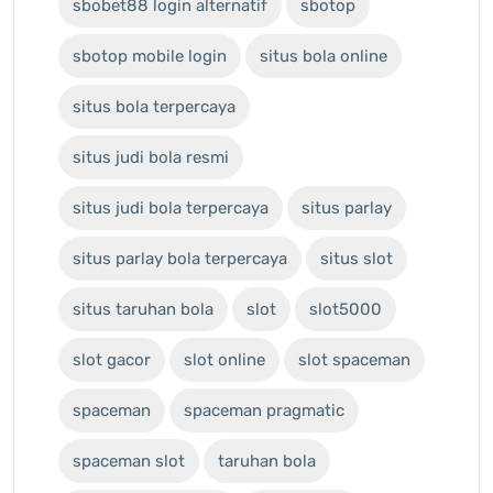
sbobet88 login alternatif
sbotop
sbotop mobile login
situs bola online
situs bola terpercaya
situs judi bola resmi
situs judi bola terpercaya
situs parlay
situs parlay bola terpercaya
situs slot
situs taruhan bola
slot
slot5000
slot gacor
slot online
slot spaceman
spaceman
spaceman pragmatic
spaceman slot
taruhan bola