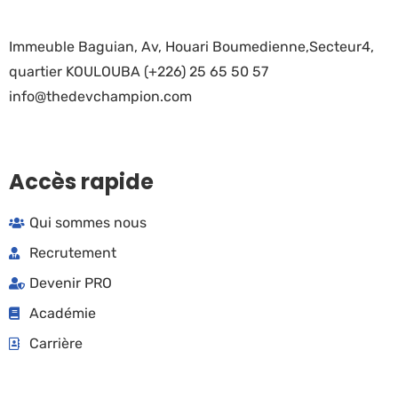
Immeuble Baguian, Av, Houari Boumedienne,Secteur4,
quartier KOULOUBA (+226) 25 65 50 57
info@thedevchampion.com
Accès rapide
Qui sommes nous
Recrutement
Devenir PRO
Académie
Carrière