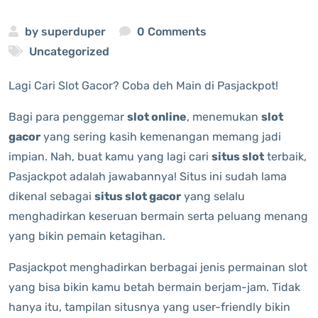
by
superduper
0 Comments
Uncategorized
Lagi Cari Slot Gacor? Coba deh Main di Pasjackpot!
Bagi para penggemar
slot online
, menemukan
slot
gacor
yang sering kasih kemenangan memang jadi
impian. Nah, buat kamu yang lagi cari
situs slot
terbaik,
Pasjackpot adalah jawabannya! Situs ini sudah lama
dikenal sebagai
situs slot gacor
yang selalu
menghadirkan keseruan bermain serta peluang menang
yang bikin pemain ketagihan.
Pasjackpot menghadirkan berbagai jenis permainan slot
yang bisa bikin kamu betah bermain berjam-jam. Tidak
hanya itu, tampilan situsnya yang user-friendly bikin