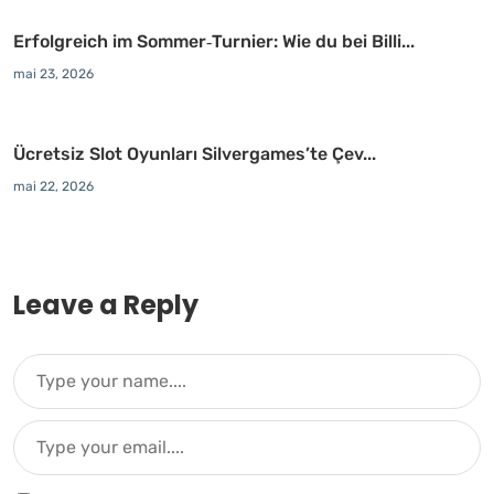
Erfolgreich im Sommer‑Turnier: Wie du bei Billi...
mai 23, 2026
Ücretsiz Slot Oyunları Silvergames’te Çev...
mai 22, 2026
Leave a Reply