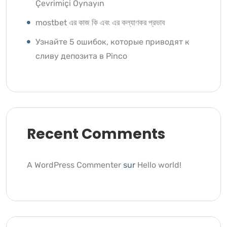
Çevrimiçi Oynayın ️
mostbet এর কাজ কি এবং এর কল্যাণকর প্রভাব
Узнайте 5 ошибок, которые приводят к
сливу депозита в Pinco
Recent Comments
A WordPress Commenter
sur
Hello world!