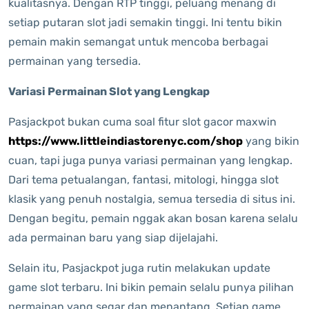
kualitasnya. Dengan RTP tinggi, peluang menang di
setiap putaran slot jadi semakin tinggi. Ini tentu bikin
pemain makin semangat untuk mencoba berbagai
permainan yang tersedia.
Variasi Permainan Slot yang Lengkap
Pasjackpot bukan cuma soal fitur slot gacor maxwin
https://www.littleindiastorenyc.com/shop
yang bikin
cuan, tapi juga punya variasi permainan yang lengkap.
Dari tema petualangan, fantasi, mitologi, hingga slot
klasik yang penuh nostalgia, semua tersedia di situs ini.
Dengan begitu, pemain nggak akan bosan karena selalu
ada permainan baru yang siap dijelajahi.
Selain itu, Pasjackpot juga rutin melakukan update
game slot terbaru. Ini bikin pemain selalu punya pilihan
permainan yang segar dan menantang. Setiap game