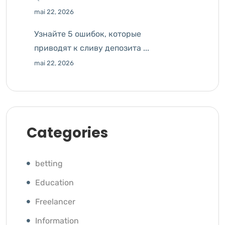
mai 22, 2026
Узнайте 5 ошибок, которые
приводят к сливу депозита ...
mai 22, 2026
Categories
betting
Education
Freelancer
Information