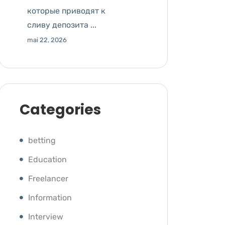
которые приводят к
сливу депозита ...
mai 22, 2026
Categories
betting
Education
Freelancer
Information
Interview