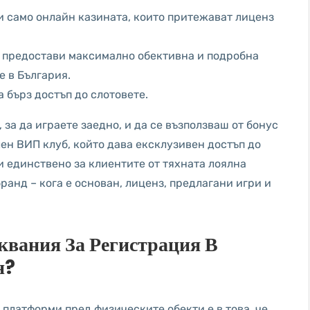
и само онлайн казината, които притежават лиценз
да предостави максимално обективна и подробна
 в България.
 бърз достъп до слотовете.
за да играете заедно, и да се възползваш от бонус
лен ВИП клуб, който дава ексклузивен достъп до
и единствено за клиентите от тяхната лоялна
ранд – кога е основан, лиценз, предлагани игри и
квания За Регистрация В
н?
платформи пред физическите обекти е в това, че