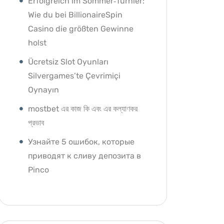
Erfolgreich im Sommer‑Turnier:
Wie du bei BillionaireSpin
Casino die größten Gewinne
holst
Ücretsiz Slot Oyunları
Silvergames’te Çevrimiçi
Oynayın ️
mostbet এর কাজ কি এবং এর কল্যাণকর
প্রভাব
Узнайте 5 ошибок, которые
приводят к сливу депозита в
Pinco