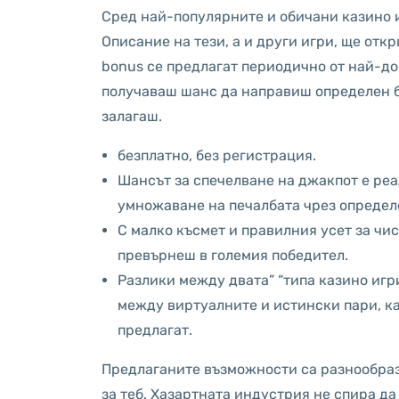
Сред най-популярните и обичани казино и
Описание на тези, а и други игри, ще откри
bonus се предлагат периодично от най-доб
получаваш шанс да направиш определен бр
залагаш.
безплатно, без регистрация.
Шансът за спечелване на джакпот е реа
умножаване на печалбата чрез определ
С малко късмет и правилния усет за чис
превърнеш в големия победител.
Разлики между двата” “типа казино игр
между виртуалните и истински пари, как
предлагат.
Предлаганите възможности са разнообраз
за теб. Хазартната индустрия не спира да 