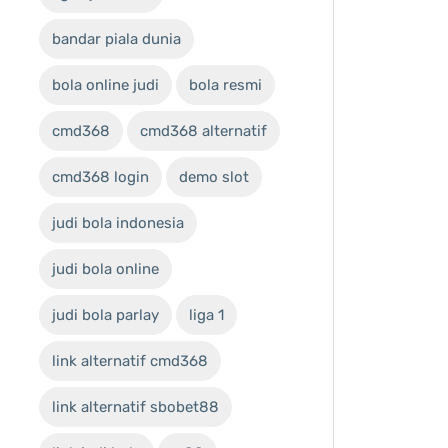
bandar piala dunia
bola online judi
bola resmi
cmd368
cmd368 alternatif
cmd368 login
demo slot
judi bola indonesia
judi bola online
judi bola parlay
liga 1
link alternatif cmd368
link alternatif sbobet88