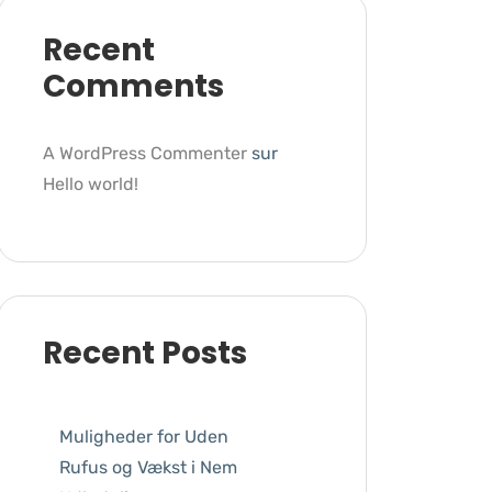
Recent
Comments
A WordPress Commenter
sur
Hello world!
Recent Posts
Muligheder for Uden
Rufus og Vækst i Nem