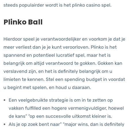
steeds populairder wordt is het plinko casino spel.
Plinko Ball
Hierdoor speel je verantwoordelijker en voorkom je dat je
meer verliest dan je je kunt veroorloven. Plinko is het
spannend en potentieel lucratief spel, maar het is
belangrijk om altijd verantwoord te gokken. Gokken kan
verslavend zijn, en het is definitely belangrijk om u
limieten te kennen. Stel een spending budget in voordat
u begint met spelen, en houd u daaraan.
Een veelgebruikte strategie is om in te zetten op
vakken fulfilled een hogere vermenigvuldiger, hoewel
de kans” “op een succesvolle uitkomst kleiner is.
Als je op zoek bent naar” “major wins, dan is definitely