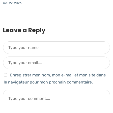
mai 22, 2026
Leave a Reply
Enregistrer mon nom, mon e-mail et mon site dans
le navigateur pour mon prochain commentaire.