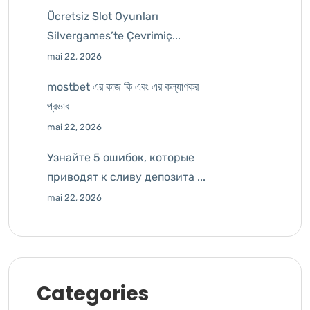
Ücretsiz Slot Oyunları
Silvergames’te Çevrimiç...
mai 22, 2026
mostbet এর কাজ কি এবং এর কল্যাণকর
প্রভাব
mai 22, 2026
Узнайте 5 ошибок, которые
приводят к сливу депозита ...
mai 22, 2026
Categories