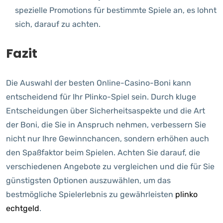
spezielle Promotions für bestimmte Spiele an, es lohnt
sich, darauf zu achten.
Fazit
Die Auswahl der besten Online-Casino-Boni kann
entscheidend für Ihr Plinko-Spiel sein. Durch kluge
Entscheidungen über Sicherheitsaspekte und die Art
der Boni, die Sie in Anspruch nehmen, verbessern Sie
nicht nur Ihre Gewinnchancen, sondern erhöhen auch
den Spaßfaktor beim Spielen. Achten Sie darauf, die
verschiedenen Angebote zu vergleichen und die für Sie
günstigsten Optionen auszuwählen, um das
bestmögliche Spielerlebnis zu gewährleisten
plinko
echtgeld
.