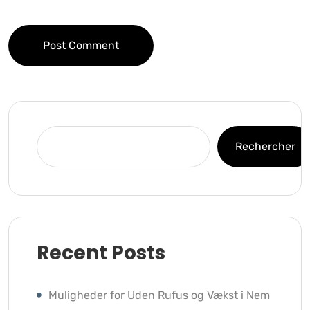
Post Comment
Rechercher
Recent Posts
Muligheder for Uden Rufus og Vækst i Nem