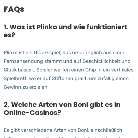
FAQs
1. Was ist Plinko und wie funktioniert
es?
Plinko ist ein Glücksspiel, das ursprünglich aus einer
Fernsehsendung stammt und auf Geschicklichkeit und
Glück basiert. Spieler werfen einen Chip in ein vertikales
Spielbrett, wo er auf Stiftchen prallt, um zufällig einen
Gewinn zu erzielen.
2. Welche Arten von Boni gibt es in
Online-Casinos?
Es gibt verschiedene Arten von Boni, einschließlich