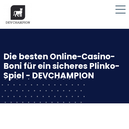
Die besten Online-Casino-
Boni für ein sicheres Plinko-
Spiel - DEVCHAMPION