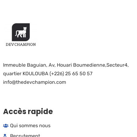
Immeuble Baguian, Av, Houari Boumedienne,Secteur4,
quartier KOULOUBA (+226) 25 65 50 57
info@thedevchampion.com
Accès rapide
Qui sommes nous
Recrutement