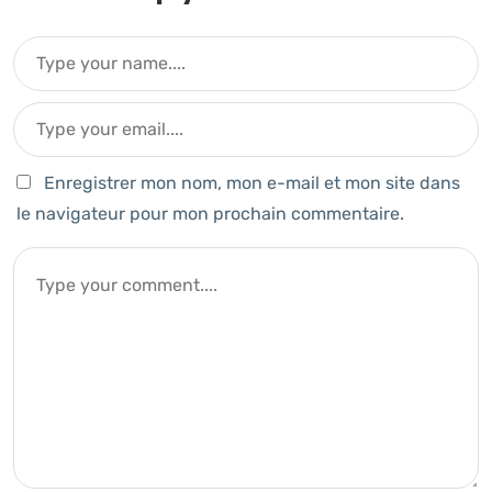
Enregistrer mon nom, mon e-mail et mon site dans
le navigateur pour mon prochain commentaire.