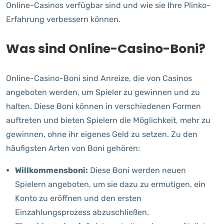
Online-Casinos verfügbar sind und wie sie Ihre Plinko-
Erfahrung verbessern können.
Was sind Online-Casino-Boni?
Online-Casino-Boni sind Anreize, die von Casinos
angeboten werden, um Spieler zu gewinnen und zu
halten. Diese Boni können in verschiedenen Formen
auftreten und bieten Spielern die Möglichkeit, mehr zu
gewinnen, ohne ihr eigenes Geld zu setzen. Zu den
häufigsten Arten von Boni gehören:
Willkommensboni:
Diese Boni werden neuen
Spielern angeboten, um sie dazu zu ermutigen, ein
Konto zu eröffnen und den ersten
Einzahlungsprozess abzuschließen.