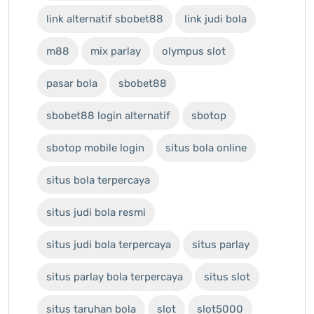
link alternatif sbobet88
link judi bola
m88
mix parlay
olympus slot
pasar bola
sbobet88
sbobet88 login alternatif
sbotop
sbotop mobile login
situs bola online
situs bola terpercaya
situs judi bola resmi
situs judi bola terpercaya
situs parlay
situs parlay bola terpercaya
situs slot
situs taruhan bola
slot
slot5000